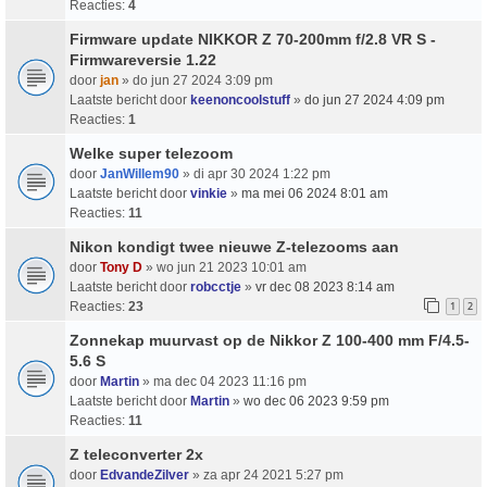
Reacties:
4
Firmware update NIKKOR Z 70-200mm f/2.8 VR S -
Firmwareversie 1.22
door
jan
» do jun 27 2024 3:09 pm
Laatste bericht door
keenoncoolstuff
»
do jun 27 2024 4:09 pm
Reacties:
1
Welke super telezoom
door
JanWillem90
» di apr 30 2024 1:22 pm
Laatste bericht door
vinkie
»
ma mei 06 2024 8:01 am
Reacties:
11
Nikon kondigt twee nieuwe Z-telezooms aan
door
Tony D
» wo jun 21 2023 10:01 am
Laatste bericht door
robcctje
»
vr dec 08 2023 8:14 am
Reacties:
23
1
2
Zonnekap muurvast op de Nikkor Z 100-400 mm F/4.5-
5.6 S
door
Martin
» ma dec 04 2023 11:16 pm
Laatste bericht door
Martin
»
wo dec 06 2023 9:59 pm
Reacties:
11
Z teleconverter 2x
door
EdvandeZilver
» za apr 24 2021 5:27 pm