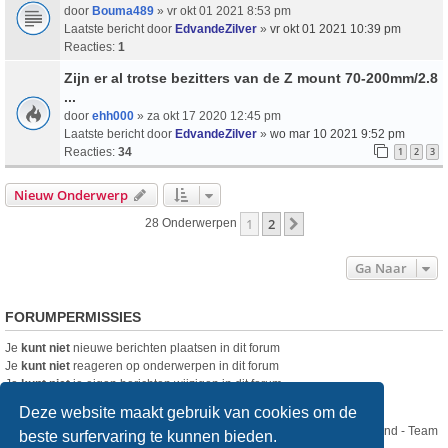
door
Bouma489
» vr okt 01 2021 8:53 pm
Laatste bericht door
EdvandeZilver
»
vr okt 01 2021 10:39 pm
Reacties:
1
Zijn er al trotse bezitters van de Z mount 70-200mm/2.8
...
door
ehh000
» za okt 17 2020 12:45 pm
Laatste bericht door
EdvandeZilver
»
wo mar 10 2021 9:52 pm
Reacties:
34
1
2
3
Nieuw Onderwerp
1
2
Volgende
28 Onderwerpen
Ga Naar
FORUMPERMISSIES
Je
kunt niet
nieuwe berichten plaatsen in dit forum
Je
kunt niet
reageren op onderwerpen in dit forum
Je
kunt niet
je eigen berichten wijzigen in dit forum
Je
kunt niet
je eigen berichten verwijderen in dit forum
Deze website maakt gebruik van cookies om de
Nikon Club Nederland - Team
beste surfervaring te kunnen bieden.