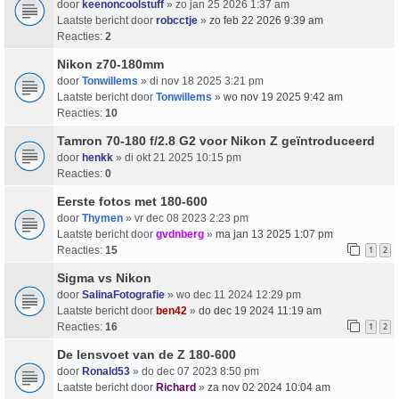
door
keenoncoolstuff
» zo jan 25 2026 1:37 am
Laatste bericht door
robcctje
»
zo feb 22 2026 9:39 am
Reacties:
2
Nikon z70-180mm
door
Tonwillems
» di nov 18 2025 3:21 pm
Laatste bericht door
Tonwillems
»
wo nov 19 2025 9:42 am
Reacties:
10
Tamron 70-180 f/2.8 G2 voor Nikon Z geïntroduceerd
door
henkk
» di okt 21 2025 10:15 pm
Reacties:
0
Eerste fotos met 180-600
door
Thymen
» vr dec 08 2023 2:23 pm
Laatste bericht door
gvdnberg
»
ma jan 13 2025 1:07 pm
Reacties:
15
1
2
Sigma vs Nikon
door
SalinaFotografie
» wo dec 11 2024 12:29 pm
Laatste bericht door
ben42
»
do dec 19 2024 11:19 am
Reacties:
16
1
2
De lensvoet van de Z 180-600
door
Ronald53
» do dec 07 2023 8:50 pm
Laatste bericht door
Richard
»
za nov 02 2024 10:04 am