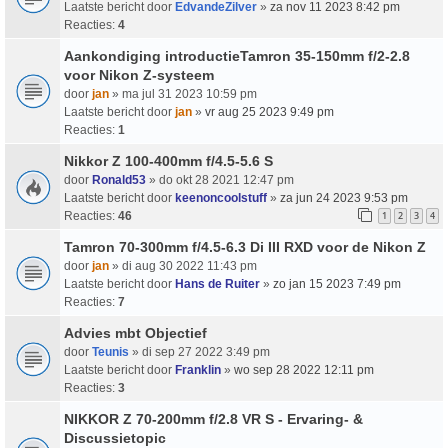
Laatste bericht door
EdvandeZilver
»
za nov 11 2023 8:42 pm
Reacties:
4
Aankondiging introductieTamron 35-150mm f/2-2.8
voor Nikon Z-systeem
door
jan
» ma jul 31 2023 10:59 pm
Laatste bericht door
jan
»
vr aug 25 2023 9:49 pm
Reacties:
1
Nikkor Z 100-400mm f/4.5-5.6 S
door
Ronald53
» do okt 28 2021 12:47 pm
Laatste bericht door
keenoncoolstuff
»
za jun 24 2023 9:53 pm
Reacties:
46
1
2
3
4
Tamron 70-300mm f/4.5-6.3 Di III RXD voor de Nikon Z
door
jan
» di aug 30 2022 11:43 pm
Laatste bericht door
Hans de Ruiter
»
zo jan 15 2023 7:49 pm
Reacties:
7
Advies mbt Objectief
door
Teunis
» di sep 27 2022 3:49 pm
Laatste bericht door
Franklin
»
wo sep 28 2022 12:11 pm
Reacties:
3
NIKKOR Z 70-200mm f/2.8 VR S - Ervaring- &
Discussietopic