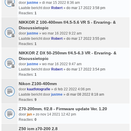
door
justme
» di mar 15 2022 8:36 am
Laatste bericht door
Robert
»
do mar 17 2022 3:58 pm
Reacties:
1
NIKKOR Z 100-400mm f/4.5-5.6 VR S - Ervaring- &
Discussietopic
door
justme
» wo mar 16 2022 9:22 am
Laatste bericht door
Robert
»
do mar 17 2022 3:55 pm
Reacties:
1
NIKKOR Z DX 50-250mm f/4.5-6.3 VR - Ervaring- &
Discussietopic
door
justme
» wo mar 16 2022 9:47 am
Laatste bericht door
Robert
»
do mar 17 2022 3:54 pm
Reacties:
1
Nikon Z100-400mm
door
kaatfotografie
» di feb 22 2022 4:06 pm
Laatste bericht door
justme
»
di mar 08 2022 8:18 am
Reacties:
9
Z70-200mm. f/2.8 - Firmware update Ver. 1.20
door
jan
» zo nov 14 2021 12:42 pm
Reacties:
0
Z50 icm z70-200 2.8