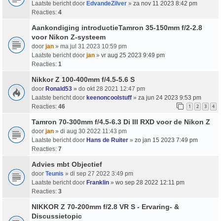
Laatste bericht door
EdvandeZilver
»
za nov 11 2023 8:42 pm
Reacties:
4
Aankondiging introductieTamron 35-150mm f/2-2.8
voor Nikon Z-systeem
door
jan
» ma jul 31 2023 10:59 pm
Laatste bericht door
jan
»
vr aug 25 2023 9:49 pm
Reacties:
1
Nikkor Z 100-400mm f/4.5-5.6 S
door
Ronald53
» do okt 28 2021 12:47 pm
Laatste bericht door
keenoncoolstuff
»
za jun 24 2023 9:53 pm
Reacties:
46
1
2
3
4
Tamron 70-300mm f/4.5-6.3 Di III RXD voor de Nikon Z
door
jan
» di aug 30 2022 11:43 pm
Laatste bericht door
Hans de Ruiter
»
zo jan 15 2023 7:49 pm
Reacties:
7
Advies mbt Objectief
door
Teunis
» di sep 27 2022 3:49 pm
Laatste bericht door
Franklin
»
wo sep 28 2022 12:11 pm
Reacties:
3
NIKKOR Z 70-200mm f/2.8 VR S - Ervaring- &
Discussietopic