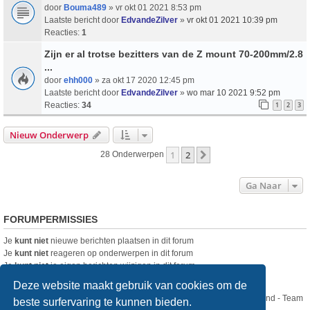
door
Bouma489
» vr okt 01 2021 8:53 pm
Laatste bericht door
EdvandeZilver
»
vr okt 01 2021 10:39 pm
Reacties:
1
Zijn er al trotse bezitters van de Z mount 70-200mm/2.8
...
door
ehh000
» za okt 17 2020 12:45 pm
Laatste bericht door
EdvandeZilver
»
wo mar 10 2021 9:52 pm
Reacties:
34
1
2
3
Nieuw Onderwerp
1
2
Volgende
28 Onderwerpen
Ga Naar
FORUMPERMISSIES
Je
kunt niet
nieuwe berichten plaatsen in dit forum
Je
kunt niet
reageren op onderwerpen in dit forum
Je
kunt niet
je eigen berichten wijzigen in dit forum
Je
kunt niet
je eigen berichten verwijderen in dit forum
Deze website maakt gebruik van cookies om de
Nikon Club Nederland - Team
beste surfervaring te kunnen bieden.