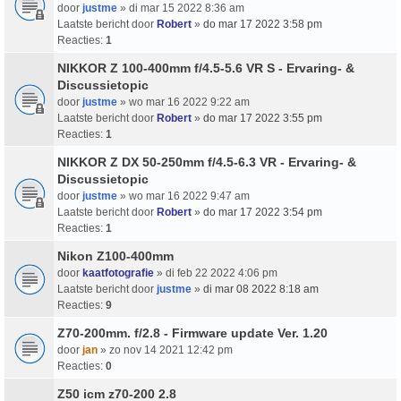
door
justme
» di mar 15 2022 8:36 am
Laatste bericht door
Robert
»
do mar 17 2022 3:58 pm
Reacties:
1
NIKKOR Z 100-400mm f/4.5-5.6 VR S - Ervaring- &
Discussietopic
door
justme
» wo mar 16 2022 9:22 am
Laatste bericht door
Robert
»
do mar 17 2022 3:55 pm
Reacties:
1
NIKKOR Z DX 50-250mm f/4.5-6.3 VR - Ervaring- &
Discussietopic
door
justme
» wo mar 16 2022 9:47 am
Laatste bericht door
Robert
»
do mar 17 2022 3:54 pm
Reacties:
1
Nikon Z100-400mm
door
kaatfotografie
» di feb 22 2022 4:06 pm
Laatste bericht door
justme
»
di mar 08 2022 8:18 am
Reacties:
9
Z70-200mm. f/2.8 - Firmware update Ver. 1.20
door
jan
» zo nov 14 2021 12:42 pm
Reacties:
0
Z50 icm z70-200 2.8