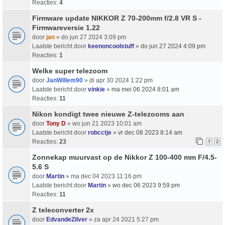
Reacties:
4
Firmware update NIKKOR Z 70-200mm f/2.8 VR S -
Firmwareversie 1.22
door
jan
» do jun 27 2024 3:09 pm
Laatste bericht door
keenoncoolstuff
»
do jun 27 2024 4:09 pm
Reacties:
1
Welke super telezoom
door
JanWillem90
» di apr 30 2024 1:22 pm
Laatste bericht door
vinkie
»
ma mei 06 2024 8:01 am
Reacties:
11
Nikon kondigt twee nieuwe Z-telezooms aan
door
Tony D
» wo jun 21 2023 10:01 am
Laatste bericht door
robcctje
»
vr dec 08 2023 8:14 am
Reacties:
23
1
2
Zonnekap muurvast op de Nikkor Z 100-400 mm F/4.5-
5.6 S
door
Martin
» ma dec 04 2023 11:16 pm
Laatste bericht door
Martin
»
wo dec 06 2023 9:59 pm
Reacties:
11
Z teleconverter 2x
door
EdvandeZilver
» za apr 24 2021 5:27 pm