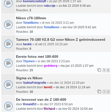
door
keenoncoolstuff
» zo jan 25 2026 1:37 am
Laatste bericht door
robcctje
»
zo feb 22 2026 9:39 am
Reacties:
2
Nikon z70-180mm
door
Tonwillems
» di nov 18 2025 3:21 pm
Laatste bericht door
Tonwillems
»
wo nov 19 2025 9:42 am
Reacties:
10
Tamron 70-180 f/2.8 G2 voor Nikon Z geïntroduceerd
door
henkk
» di okt 21 2025 10:15 pm
Reacties:
0
Eerste fotos met 180-600
door
Thymen
» vr dec 08 2023 2:23 pm
Laatste bericht door
gvdnberg
»
ma jan 13 2025 1:07 pm
Reacties:
15
1
2
Sigma vs Nikon
door
SalinaFotografie
» wo dec 11 2024 12:29 pm
Laatste bericht door
ben42
»
do dec 19 2024 11:19 am
Reacties:
16
1
2
De lensvoet van de Z 180-600
door
Ronald53
» do dec 07 2023 8:50 pm
Laatste bericht door
Richard
»
za nov 02 2024 10:04 am