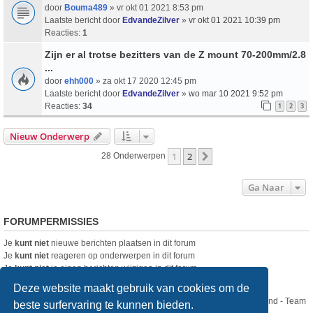
door
Bouma489
» vr okt 01 2021 8:53 pm
Laatste bericht door
EdvandeZilver
»
vr okt 01 2021 10:39 pm
Reacties:
1
Zijn er al trotse bezitters van de Z mount 70-200mm/2.8
...
door
ehh000
» za okt 17 2020 12:45 pm
Laatste bericht door
EdvandeZilver
»
wo mar 10 2021 9:52 pm
Reacties:
34
1
2
3
Nieuw Onderwerp
1
2
Volgende
28 Onderwerpen
Ga Naar
FORUMPERMISSIES
Je
kunt niet
nieuwe berichten plaatsen in dit forum
Je
kunt niet
reageren op onderwerpen in dit forum
Je
kunt niet
je eigen berichten wijzigen in dit forum
Je
kunt niet
je eigen berichten verwijderen in dit forum
Deze website maakt gebruik van cookies om de
Nikon Club Nederland - Team
beste surfervaring te kunnen bieden.