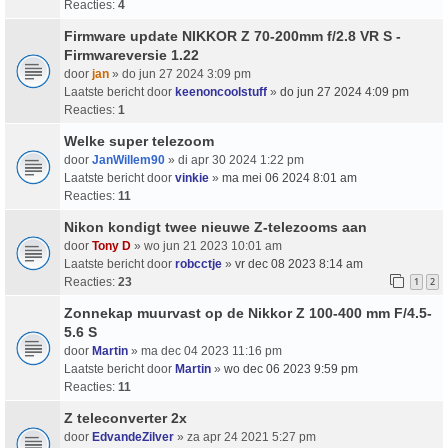
Reacties:
4
Firmware update NIKKOR Z 70-200mm f/2.8 VR S -
Firmwareversie 1.22
door
jan
» do jun 27 2024 3:09 pm
Laatste bericht door
keenoncoolstuff
»
do jun 27 2024 4:09 pm
Reacties:
1
Welke super telezoom
door
JanWillem90
» di apr 30 2024 1:22 pm
Laatste bericht door
vinkie
»
ma mei 06 2024 8:01 am
Reacties:
11
Nikon kondigt twee nieuwe Z-telezooms aan
door
Tony D
» wo jun 21 2023 10:01 am
Laatste bericht door
robcctje
»
vr dec 08 2023 8:14 am
Reacties:
23
1
2
Zonnekap muurvast op de Nikkor Z 100-400 mm F/4.5-
5.6 S
door
Martin
» ma dec 04 2023 11:16 pm
Laatste bericht door
Martin
»
wo dec 06 2023 9:59 pm
Reacties:
11
Z teleconverter 2x
door
EdvandeZilver
» za apr 24 2021 5:27 pm