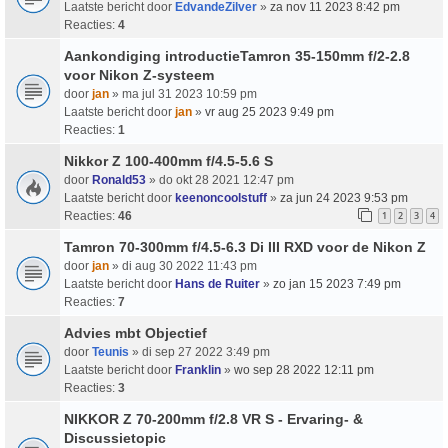
Laatste bericht door
EdvandeZilver
»
za nov 11 2023 8:42 pm
Reacties:
4
Aankondiging introductieTamron 35-150mm f/2-2.8
voor Nikon Z-systeem
door
jan
» ma jul 31 2023 10:59 pm
Laatste bericht door
jan
»
vr aug 25 2023 9:49 pm
Reacties:
1
Nikkor Z 100-400mm f/4.5-5.6 S
door
Ronald53
» do okt 28 2021 12:47 pm
Laatste bericht door
keenoncoolstuff
»
za jun 24 2023 9:53 pm
Reacties:
46
1
2
3
4
Tamron 70-300mm f/4.5-6.3 Di III RXD voor de Nikon Z
door
jan
» di aug 30 2022 11:43 pm
Laatste bericht door
Hans de Ruiter
»
zo jan 15 2023 7:49 pm
Reacties:
7
Advies mbt Objectief
door
Teunis
» di sep 27 2022 3:49 pm
Laatste bericht door
Franklin
»
wo sep 28 2022 12:11 pm
Reacties:
3
NIKKOR Z 70-200mm f/2.8 VR S - Ervaring- &
Discussietopic