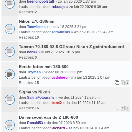
door
keenoncoolstuff
» zo jan 25 2026 1:37 am
Laatste bericht door
robcctje
»
zo feb 22 2026 9:39 am
Reacties:
2
Nikon z70-180mm
door
Tonwillems
» di nov 18 2025 3:21 pm
Laatste bericht door
Tonwillems
»
wo nov 19 2025 9:42 am
Reacties:
10
Tamron 70-180 f/2.8 G2 voor Nikon Z geïntroduceerd
door
henkk
» di okt 21 2025 10:15 pm
Reacties:
0
Eerste fotos met 180-600
door
Thymen
» vr dec 08 2023 2:23 pm
Laatste bericht door
gvdnberg
»
ma jan 13 2025 1:07 pm
Reacties:
15
1
2
Sigma vs Nikon
door
SalinaFotografie
» wo dec 11 2024 12:29 pm
Laatste bericht door
ben42
»
do dec 19 2024 11:19 am
Reacties:
16
1
2
De lensvoet van de Z 180-600
door
Ronald53
» do dec 07 2023 8:50 pm
Laatste bericht door
Richard
»
za nov 02 2024 10:04 am