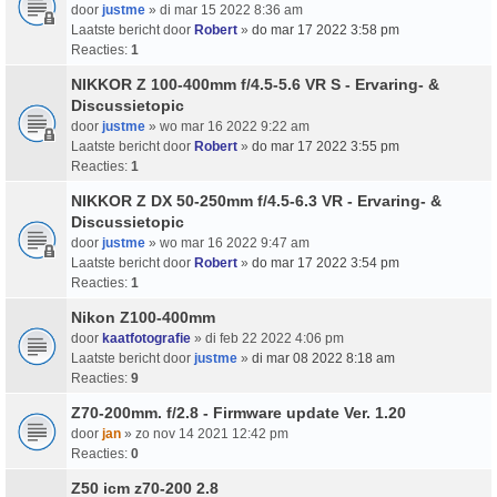
door
justme
» di mar 15 2022 8:36 am
Laatste bericht door
Robert
»
do mar 17 2022 3:58 pm
Reacties:
1
NIKKOR Z 100-400mm f/4.5-5.6 VR S - Ervaring- &
Discussietopic
door
justme
» wo mar 16 2022 9:22 am
Laatste bericht door
Robert
»
do mar 17 2022 3:55 pm
Reacties:
1
NIKKOR Z DX 50-250mm f/4.5-6.3 VR - Ervaring- &
Discussietopic
door
justme
» wo mar 16 2022 9:47 am
Laatste bericht door
Robert
»
do mar 17 2022 3:54 pm
Reacties:
1
Nikon Z100-400mm
door
kaatfotografie
» di feb 22 2022 4:06 pm
Laatste bericht door
justme
»
di mar 08 2022 8:18 am
Reacties:
9
Z70-200mm. f/2.8 - Firmware update Ver. 1.20
door
jan
» zo nov 14 2021 12:42 pm
Reacties:
0
Z50 icm z70-200 2.8