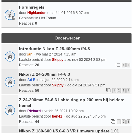
Forumregels
door
Highlander
» ma feb 01 2016 8:07 pm
Geplaatst in
Het Forum
Reacties:
0
Onderwerpen
Introductie Nikon Z 28-400mm f/4-8
door
jan
» wo mar 27 2024 7:15 am
Laatste bericht door
Skippy
»
zo nov 03 2024 2:53 pm
Reacties:
26
1
2
Nikon Z 24-200mm F4-6.3
door
Ad B
» ma jun 22 2020 2:14 pm
Laatste bericht door
Skippy
»
do okt 24 2024 9:51 pm
Reacties:
56
1
2
3
4
Z 24-200mm F4-6.3 lichte ring op 200 mm bij heldere
hemel
door
Richard
» vr feb 26 2021 10:02 pm
Laatste bericht door
ben42
»
do aug 22 2024 5:45 pm
Reacties:
44
1
2
3
Nikon Z 180-600 f/5.6-6.3 VR firmware update 1.01