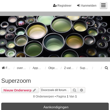
Registreer
Aanmelden
Forum
overzicht
Apparatuur
Objectieven
Z-vatting Objectieven
Superzoom
Superzoom
k
Zoek
Uitgebreid Zoeke
Nieuw Onderwerp
8 Onderwerpen • Pagina
1
Van
1
Aankondigingen