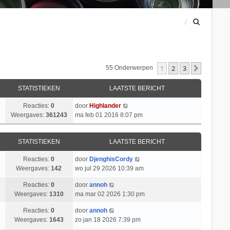
Z
o
e
k
1
2
3
Volgend
55 Onderwerpen
STATISTIEKEN
LAATSTE BERICHT
Reacties:
0
door
Highlander
Weergaves:
361243
ma feb 01 2016 8:07 pm
STATISTIEKEN
LAATSTE BERICHT
Reacties:
0
door
DjenghisCordy
Weergaves:
142
wo jul 29 2026 10:39 am
Reacties:
0
door
annoh
Weergaves:
1310
ma mar 02 2026 1:30 pm
Reacties:
0
door
annoh
Weergaves:
1643
zo jan 18 2026 7:39 pm