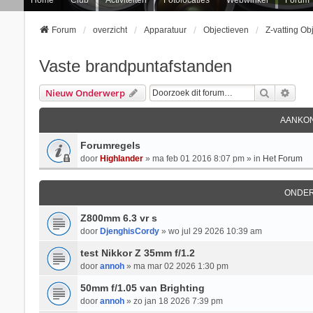
Forum
overzicht
Apparatuur
Objectieven
Z-vatting Ob
Vaste brandpuntafstanden
Zoek
Uitg
Nieuw Onderwerp
AANKON
Forumregels
door
Highlander
» ma feb 01 2016 8:07 pm » in
Het Forum
ONDE
Z800mm 6.3 vr s
door
DjenghisCordy
» wo jul 29 2026 10:39 am
test Nikkor Z 35mm f/1.2
door
annoh
» ma mar 02 2026 1:30 pm
50mm f/1.05 van Brighting
door
annoh
» zo jan 18 2026 7:39 pm