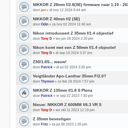
NIKKOR Z 28mm f/2.8(SE) firmware naar 1.10 - 20
door
jan
» di nov 12 2024 9:44 am
NIKKOR Z 40mm f/2 (SE)
door
Odin
» za nov 02 2024 11:40 am
Nikon introduceert Z 35mm f/1.4 objectief
door
Tony D
» wo jun 26 2024 2:30 pm
Nikon komt met een Z 50mm f/1.4 objectief
door
Tony D
» di sep 10 2024 3:37 pm
Z50/1.8S... wauw!
door
Patrick
» di jul 02 2024 3:35 pm
Voigtländer Apo-Lanthar 35mm F/2.0?
door
Thymen
» zo feb 18 2024 7:57 pm
NIKKOR Z 135mm f/1.8 S Plena
door
Patrick
» vr sep 22 2023 7:30 pm
Nieuw: NIKKOR Z 600MM f/6.3 VR S
door
Tony D
» wo okt 11 2023 12:19 pm
Z 35mm bevestigen
door
Fritz
» za jul 08 2023 1:35 pm