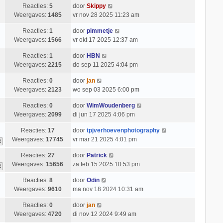
Reacties:
5
door
Skippy
Weergaves:
1485
vr nov 28 2025 11:23 am
Reacties:
1
door
pimmetje
Weergaves:
1566
vr okt 17 2025 12:37 am
Reacties:
1
door
HBN
Weergaves:
2215
do sep 11 2025 4:04 pm
Reacties:
0
door
jan
Weergaves:
2123
wo sep 03 2025 6:00 pm
Reacties:
0
door
WimWoudenberg
Weergaves:
2099
di jun 17 2025 4:06 pm
Reacties:
17
door
tpjverhoevenphotography
Weergaves:
17745
vr mar 21 2025 4:01 pm
2
Reacties:
27
door
Patrick
Weergaves:
15656
za feb 15 2025 10:53 pm
2
Reacties:
8
door
Odin
Weergaves:
9610
ma nov 18 2024 10:31 am
Reacties:
0
door
jan
Weergaves:
4720
di nov 12 2024 9:49 am