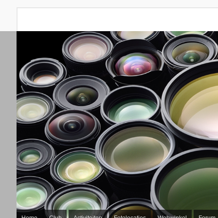
Home
Club
Activiteiten
Fotolocaties
Webwinkel
Forum