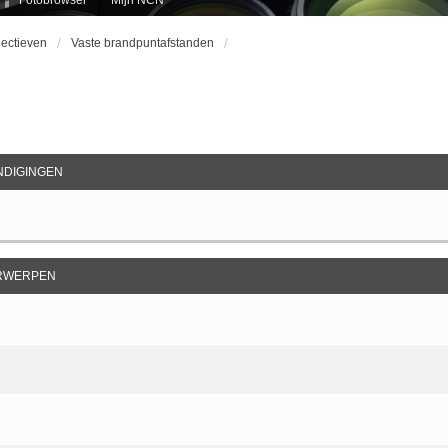
jectieven
Vaste brandpuntafstanden
ebreid Zoeken
DIGINGEN
RWERPEN