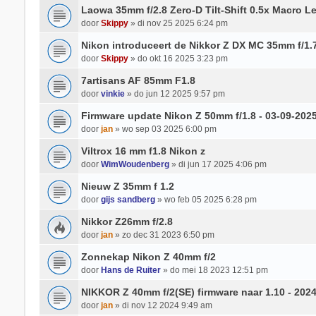
Laowa 35mm f/2.8 Zero-D Tilt-Shift 0.5x Macro L
door
Skippy
» di nov 25 2025 6:24 pm
Nikon introduceert de Nikkor Z DX MC 35mm f/1.
door
Skippy
» do okt 16 2025 3:23 pm
7artisans AF 85mm F1.8
door
vinkie
» do jun 12 2025 9:57 pm
Firmware update Nikon Z 50mm f/1.8 - 03-09-202
door
jan
» wo sep 03 2025 6:00 pm
Viltrox 16 mm f1.8 Nikon z
door
WimWoudenberg
» di jun 17 2025 4:06 pm
Nieuw Z 35mm f 1.2
door
gijs sandberg
» wo feb 05 2025 6:28 pm
Nikkor Z26mm f/2.8
door
jan
» zo dec 31 2023 6:50 pm
Zonnekap Nikon Z 40mm f/2
door
Hans de Ruiter
» do mei 18 2023 12:51 pm
NIKKOR Z 40mm f/2(SE) firmware naar 1.10 - 202
door
jan
» di nov 12 2024 9:49 am