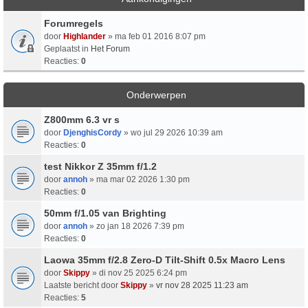
Forumregels
door
Highlander
» ma feb 01 2016 8:07 pm
Geplaatst in
Het Forum
Reacties:
0
Onderwerpen
Z800mm 6.3 vr s
door
DjenghisCordy
» wo jul 29 2026 10:39 am
Reacties:
0
test Nikkor Z 35mm f/1.2
door
annoh
» ma mar 02 2026 1:30 pm
Reacties:
0
50mm f/1.05 van Brighting
door
annoh
» zo jan 18 2026 7:39 pm
Reacties:
0
Laowa 35mm f/2.8 Zero-D Tilt-Shift 0.5x Macro Lens
door
Skippy
» di nov 25 2025 6:24 pm
Laatste bericht door
Skippy
»
vr nov 28 2025 11:23 am
Reacties:
5