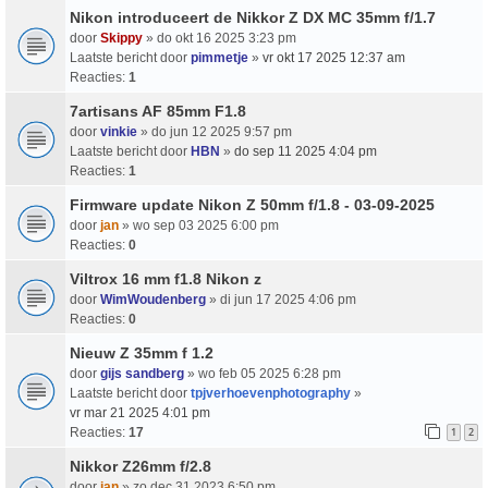
Nikon introduceert de Nikkor Z DX MC 35mm f/1.7
door
Skippy
» do okt 16 2025 3:23 pm
Laatste bericht door
pimmetje
»
vr okt 17 2025 12:37 am
Reacties:
1
7artisans AF 85mm F1.8
door
vinkie
» do jun 12 2025 9:57 pm
Laatste bericht door
HBN
»
do sep 11 2025 4:04 pm
Reacties:
1
Firmware update Nikon Z 50mm f/1.8 - 03-09-2025
door
jan
» wo sep 03 2025 6:00 pm
Reacties:
0
Viltrox 16 mm f1.8 Nikon z
door
WimWoudenberg
» di jun 17 2025 4:06 pm
Reacties:
0
Nieuw Z 35mm f 1.2
door
gijs sandberg
» wo feb 05 2025 6:28 pm
Laatste bericht door
tpjverhoevenphotography
»
vr mar 21 2025 4:01 pm
Reacties:
17
1
2
Nikkor Z26mm f/2.8
door
jan
» zo dec 31 2023 6:50 pm