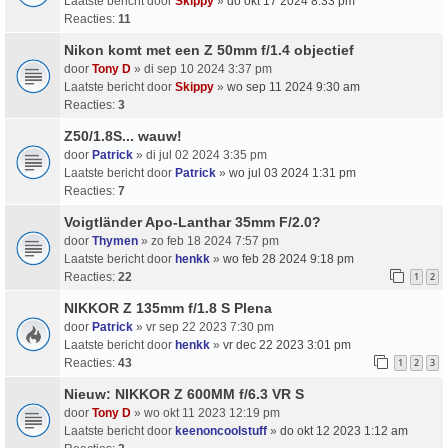
Laatste bericht door
Skippy
»
do okt 17 2024 8:33 pm
Reacties:
11
Nikon komt met een Z 50mm f/1.4 objectief
door
Tony D
» di sep 10 2024 3:37 pm
Laatste bericht door
Skippy
»
wo sep 11 2024 9:30 am
Reacties:
3
Z50/1.8S... wauw!
door
Patrick
» di jul 02 2024 3:35 pm
Laatste bericht door
Patrick
»
wo jul 03 2024 1:31 pm
Reacties:
7
Voigtländer Apo-Lanthar 35mm F/2.0?
door
Thymen
» zo feb 18 2024 7:57 pm
Laatste bericht door
henkk
»
wo feb 28 2024 9:18 pm
Reacties:
22
1
2
NIKKOR Z 135mm f/1.8 S Plena
door
Patrick
» vr sep 22 2023 7:30 pm
Laatste bericht door
henkk
»
vr dec 22 2023 3:01 pm
Reacties:
43
1
2
3
Nieuw: NIKKOR Z 600MM f/6.3 VR S
door
Tony D
» wo okt 11 2023 12:19 pm
Laatste bericht door
keenoncoolstuff
»
do okt 12 2023 1:12 am