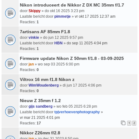
Nikon introduceert de Nikkor Z DX MC 35mm f/1.7
door
Skippy
» do okt 16 2025 3:23 pm
Laatste bericht door
pimmetje
»
vr okt 17 2025 12:37 am
Reacties:
1
7artisans AF 85mm F1.8
door
vinkie
» do jun 12 2025 9:57 pm
Laatste bericht door
HBN
»
do sep 11 2025 4:04 pm
Reacties:
1
Firmware update Nikon Z 50mm f/1.8 - 03-09-2025
door
jan
» wo sep 03 2025 6:00 pm
Reacties:
0
Viltrox 16 mm f1.8 Nikon z
door
WimWoudenberg
» di jun 17 2025 4:06 pm
Reacties:
0
Nieuw Z 35mm f 1.2
door
gijs sandberg
» wo feb 05 2025 6:28 pm
Laatste bericht door
tpjverhoevenphotography
»
vr mar 21 2025 4:01 pm
Reacties:
17
1
2
Nikkor Z26mm f/2.8
door
jan
» zo dec 31 2023 6:50 pm