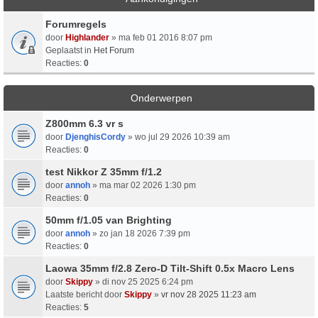
Forumregels
door
Highlander
» ma feb 01 2016 8:07 pm
Geplaatst in
Het Forum
Reacties:
0
Onderwerpen
Z800mm 6.3 vr s
door
DjenghisCordy
» wo jul 29 2026 10:39 am
Reacties:
0
test Nikkor Z 35mm f/1.2
door
annoh
» ma mar 02 2026 1:30 pm
Reacties:
0
50mm f/1.05 van Brighting
door
annoh
» zo jan 18 2026 7:39 pm
Reacties:
0
Laowa 35mm f/2.8 Zero-D Tilt-Shift 0.5x Macro Lens
door
Skippy
» di nov 25 2025 6:24 pm
Laatste bericht door
Skippy
»
vr nov 28 2025 11:23 am
Reacties:
5