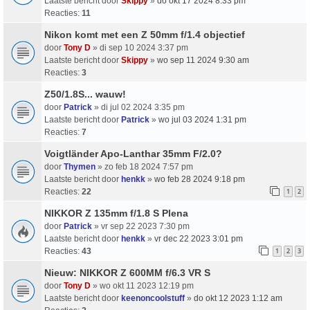
Laatste bericht door
Skippy
»
do okt 17 2024 8:33 pm
Reacties:
11
Nikon komt met een Z 50mm f/1.4 objectief
door
Tony D
» di sep 10 2024 3:37 pm
Laatste bericht door
Skippy
»
wo sep 11 2024 9:30 am
Reacties:
3
Z50/1.8S... wauw!
door
Patrick
» di jul 02 2024 3:35 pm
Laatste bericht door
Patrick
»
wo jul 03 2024 1:31 pm
Reacties:
7
Voigtländer Apo-Lanthar 35mm F/2.0?
door
Thymen
» zo feb 18 2024 7:57 pm
Laatste bericht door
henkk
»
wo feb 28 2024 9:18 pm
Reacties:
22
1
2
NIKKOR Z 135mm f/1.8 S Plena
door
Patrick
» vr sep 22 2023 7:30 pm
Laatste bericht door
henkk
»
vr dec 22 2023 3:01 pm
Reacties:
43
1
2
3
Nieuw: NIKKOR Z 600MM f/6.3 VR S
door
Tony D
» wo okt 11 2023 12:19 pm
Laatste bericht door
keenoncoolstuff
»
do okt 12 2023 1:12 am