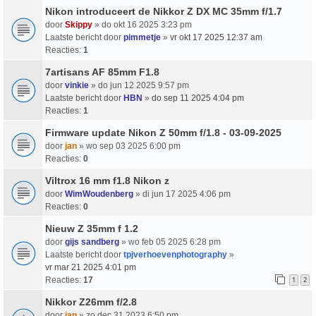
Nikon introduceert de Nikkor Z DX MC 35mm f/1.7
door
Skippy
» do okt 16 2025 3:23 pm
Laatste bericht door
pimmetje
»
vr okt 17 2025 12:37 am
Reacties:
1
7artisans AF 85mm F1.8
door
vinkie
» do jun 12 2025 9:57 pm
Laatste bericht door
HBN
»
do sep 11 2025 4:04 pm
Reacties:
1
Firmware update Nikon Z 50mm f/1.8 - 03-09-2025
door
jan
» wo sep 03 2025 6:00 pm
Reacties:
0
Viltrox 16 mm f1.8 Nikon z
door
WimWoudenberg
» di jun 17 2025 4:06 pm
Reacties:
0
Nieuw Z 35mm f 1.2
door
gijs sandberg
» wo feb 05 2025 6:28 pm
Laatste bericht door
tpjverhoevenphotography
»
vr mar 21 2025 4:01 pm
Reacties:
17
1
2
Nikkor Z26mm f/2.8
door
jan
» zo dec 31 2023 6:50 pm