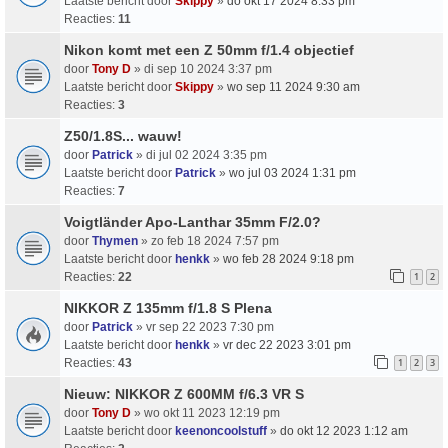
Laatste bericht door
Skippy
»
do okt 17 2024 8:33 pm
Reacties:
11
Nikon komt met een Z 50mm f/1.4 objectief
door
Tony D
» di sep 10 2024 3:37 pm
Laatste bericht door
Skippy
»
wo sep 11 2024 9:30 am
Reacties:
3
Z50/1.8S... wauw!
door
Patrick
» di jul 02 2024 3:35 pm
Laatste bericht door
Patrick
»
wo jul 03 2024 1:31 pm
Reacties:
7
Voigtländer Apo-Lanthar 35mm F/2.0?
door
Thymen
» zo feb 18 2024 7:57 pm
Laatste bericht door
henkk
»
wo feb 28 2024 9:18 pm
Reacties:
22
1
2
NIKKOR Z 135mm f/1.8 S Plena
door
Patrick
» vr sep 22 2023 7:30 pm
Laatste bericht door
henkk
»
vr dec 22 2023 3:01 pm
Reacties:
43
1
2
3
Nieuw: NIKKOR Z 600MM f/6.3 VR S
door
Tony D
» wo okt 11 2023 12:19 pm
Laatste bericht door
keenoncoolstuff
»
do okt 12 2023 1:12 am