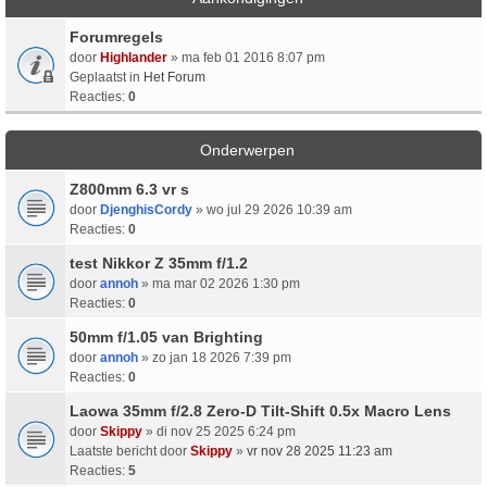
Forumregels
door
Highlander
» ma feb 01 2016 8:07 pm
Geplaatst in
Het Forum
Reacties:
0
Onderwerpen
Z800mm 6.3 vr s
door
DjenghisCordy
» wo jul 29 2026 10:39 am
Reacties:
0
test Nikkor Z 35mm f/1.2
door
annoh
» ma mar 02 2026 1:30 pm
Reacties:
0
50mm f/1.05 van Brighting
door
annoh
» zo jan 18 2026 7:39 pm
Reacties:
0
Laowa 35mm f/2.8 Zero-D Tilt-Shift 0.5x Macro Lens
door
Skippy
» di nov 25 2025 6:24 pm
Laatste bericht door
Skippy
»
vr nov 28 2025 11:23 am
Reacties:
5