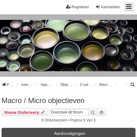
Registreer
Aanmelden
Forum
overzicht
Apparatuur
Objectieven
Z-vatting Objectieven
Macro / Micro objectieven
Macro / Micro objectieven
k
Zoek
Uitgebreid Zoeke
Nieuw Onderwerp
8 Onderwerpen • Pagina
1
Van
1
Aankondigingen