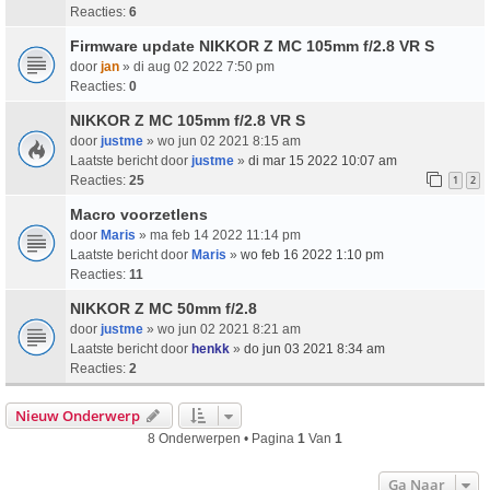
Reacties:
6
Firmware update NIKKOR Z MC 105mm f/2.8 VR S
door
jan
» di aug 02 2022 7:50 pm
Reacties:
0
NIKKOR Z MC 105mm f/2.8 VR S
door
justme
» wo jun 02 2021 8:15 am
Laatste bericht door
justme
»
di mar 15 2022 10:07 am
Reacties:
25
1
2
Macro voorzetlens
door
Maris
» ma feb 14 2022 11:14 pm
Laatste bericht door
Maris
»
wo feb 16 2022 1:10 pm
Reacties:
11
NIKKOR Z MC 50mm f/2.8
door
justme
» wo jun 02 2021 8:21 am
Laatste bericht door
henkk
»
do jun 03 2021 8:34 am
Reacties:
2
Nieuw Onderwerp
8 Onderwerpen • Pagina
1
Van
1
Ga Naar