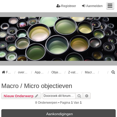
Registreer
Aanmelden
Forum
overzicht
Apparatuur
Objectieven
Z-vatting Objectieven
Macro / Micro objectieven
Macro / Micro objectieven
k
Zoek
Uitgebreid Zoeke
Nieuw Onderwerp
8 Onderwerpen • Pagina
1
Van
1
Aankondigingen