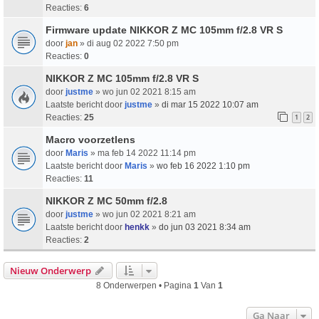
Reacties:
6
Firmware update NIKKOR Z MC 105mm f/2.8 VR S
door
jan
» di aug 02 2022 7:50 pm
Reacties:
0
NIKKOR Z MC 105mm f/2.8 VR S
door
justme
» wo jun 02 2021 8:15 am
Laatste bericht door
justme
»
di mar 15 2022 10:07 am
Reacties:
25
1
2
Macro voorzetlens
door
Maris
» ma feb 14 2022 11:14 pm
Laatste bericht door
Maris
»
wo feb 16 2022 1:10 pm
Reacties:
11
NIKKOR Z MC 50mm f/2.8
door
justme
» wo jun 02 2021 8:21 am
Laatste bericht door
henkk
»
do jun 03 2021 8:34 am
Reacties:
2
Nieuw Onderwerp
8 Onderwerpen • Pagina
1
Van
1
Ga Naar