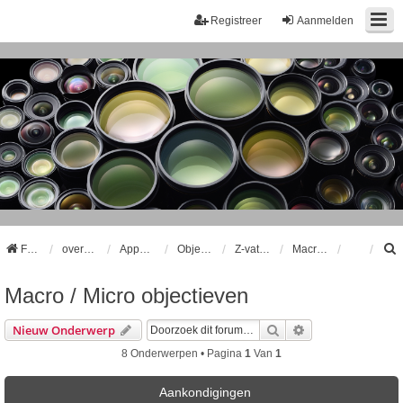
Registreer
Aanmelden
Forum
overzicht
Apparatuur
Objectieven
Z-vatting Objectieven
Macro / Micro objectieven
Macro / Micro objectieven
k
Zoek
Uitgebreid Zoeke
Nieuw Onderwerp
8 Onderwerpen • Pagina
1
Van
1
Aankondigingen