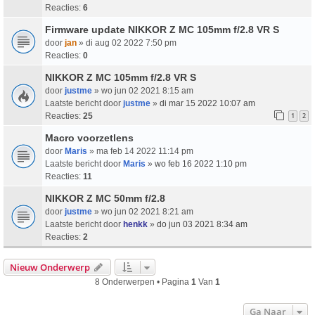
Reacties:
6
Firmware update NIKKOR Z MC 105mm f/2.8 VR S
door
jan
» di aug 02 2022 7:50 pm
Reacties:
0
NIKKOR Z MC 105mm f/2.8 VR S
door
justme
» wo jun 02 2021 8:15 am
Laatste bericht door
justme
»
di mar 15 2022 10:07 am
Reacties:
25
1
2
Macro voorzetlens
door
Maris
» ma feb 14 2022 11:14 pm
Laatste bericht door
Maris
»
wo feb 16 2022 1:10 pm
Reacties:
11
NIKKOR Z MC 50mm f/2.8
door
justme
» wo jun 02 2021 8:21 am
Laatste bericht door
henkk
»
do jun 03 2021 8:34 am
Reacties:
2
Nieuw Onderwerp
8 Onderwerpen • Pagina
1
Van
1
Ga Naar