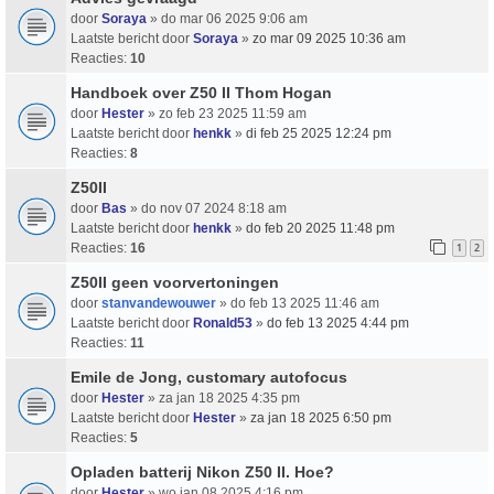
door
Soraya
» do mar 06 2025 9:06 am
Laatste bericht door
Soraya
»
zo mar 09 2025 10:36 am
Reacties:
10
Handboek over Z50 II Thom Hogan
door
Hester
» zo feb 23 2025 11:59 am
Laatste bericht door
henkk
»
di feb 25 2025 12:24 pm
Reacties:
8
Z50II
door
Bas
» do nov 07 2024 8:18 am
Laatste bericht door
henkk
»
do feb 20 2025 11:48 pm
Reacties:
16
1
2
Z50II geen voorvertoningen
door
stanvandewouwer
» do feb 13 2025 11:46 am
Laatste bericht door
Ronald53
»
do feb 13 2025 4:44 pm
Reacties:
11
Emile de Jong, customary autofocus
door
Hester
» za jan 18 2025 4:35 pm
Laatste bericht door
Hester
»
za jan 18 2025 6:50 pm
Reacties:
5
Opladen batterij Nikon Z50 II. Hoe?
door
Hester
» wo jan 08 2025 4:16 pm