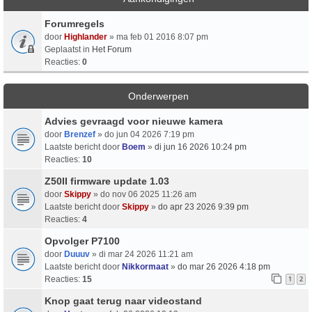
Forumregels
door
Highlander
» ma feb 01 2016 8:07 pm
Geplaatst in
Het Forum
Reacties:
0
Onderwerpen
Advies gevraagd voor nieuwe kamera
door
Brenzef
» do jun 04 2026 7:19 pm
Laatste bericht door
Boem
»
di jun 16 2026 10:24 pm
Reacties:
10
Z50II firmware update 1.03
door
Skippy
» do nov 06 2025 11:26 am
Laatste bericht door
Skippy
»
do apr 23 2026 9:39 pm
Reacties:
4
Opvolger P7100
door
Duuuv
» di mar 24 2026 11:21 am
Laatste bericht door
Nikkormaat
»
do mar 26 2026 4:18 pm
Reacties:
15
1
2
Knop gaat terug naar videostand