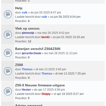
Reacties:
3
Help
door
valk
» do jun 05 2025 8:47 pm
Laatste bericht door
valk
»
zo jun 08 2025 8:04 pm
Reacties:
4
Vlek op sensor.
door
pimmetje
» ma mei 26 2025 9:42 pm
Laatste bericht door
ben42
»
zo jun 01 2025 10:26 am
Reacties:
12
Baterijen verschil Z50&Z50II
door
gerardschouw
» wo mei 28 2025 11:13 pm
Reacties:
0
Z50II
door
Thomas
» di mei 13 2025 3:40 pm
Laatste bericht door
Thomas
»
di mei 13 2025 7:35 pm
Reacties:
4
Z50-II Nieuwe firmware-uitgave
door
Hester
» do apr 17 2025 4:58 pm
Laatste bericht door
Skippy
»
vr apr 18 2025 9:27 am
Reacties:
5
Advies gevraagd