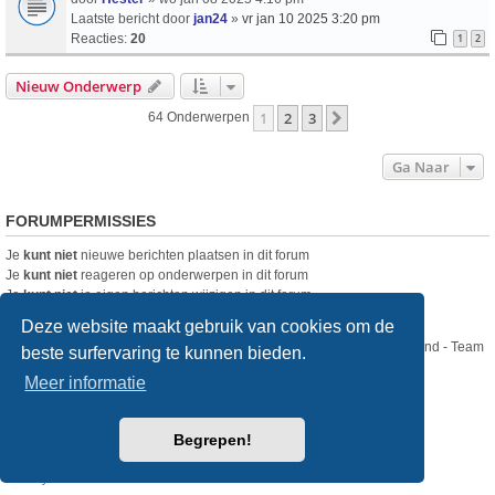
Laatste bericht door
jan24
»
vr jan 10 2025 3:20 pm
Reacties:
20
1
2
Nieuw Onderwerp
1
2
3
Volgende
64 Onderwerpen
Ga Naar
FORUMPERMISSIES
Je
kunt niet
nieuwe berichten plaatsen in dit forum
Je
kunt niet
reageren op onderwerpen in dit forum
Je
kunt niet
je eigen berichten wijzigen in dit forum
Je
kunt niet
je eigen berichten verwijderen in dit forum
Deze website maakt gebruik van cookies om de
Nikon Club Nederland - Team
beste surfervaring te kunnen bieden.
Forum
Contact
Meer informatie
Copyright © Nikon Club Nederland 2023
Begrepen!
Powered by
phpBB
® Forum Software © phpBB Limited
Style
we_universal
created by INVENTEA & v12mike
Privacy
Gebruikersvoorwaarden