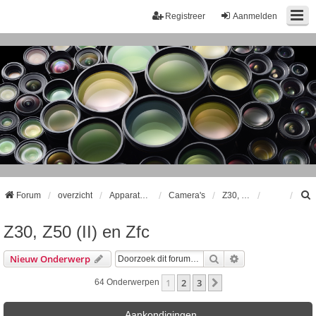
Registreer
Aanmelden
Forum
overzicht
Apparatuur
Camera's
Z30, Z50 (II) en Zfc
Z30, Z50 (II) en Zfc
k
Zoek
Uitgebreid Zoeke
Nieuw Onderwerp
1
2
3
Volgende
64 Onderwerpen
Aankondigingen