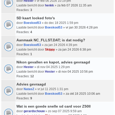
door
Hester
» vr feb 06 2026 10:19 pm
Laatste bericht door
henkk
»
za feb 07 2026 11:35 am
Reacties:
3
SD kaart locked foto's
door
Boeskool53
» do dec 18 2025 1:59 pm
Laatste bericht door
Boeskool53
»
vr jan 30 2026 4:28 pm
Reacties:
4
Aanmaak NC_FLLST.DAT; is dat nodig?
door
Boeskool53
» za jan 24 2026 4:39 pm
Laatste bericht door
Skippy
»
za jan 24 2026 6:38 pm
Reacties:
1
Nikon gevallen en kapot, advies gevraagd
door
Hester
» di nov 04 2025 1:29 pm
Laatste bericht door
Hester
»
di nov 04 2025 10:56 pm
Reacties:
12
Advies gevraagd
door
NatasZ
» vr jul 11 2025 1:31 pm
Laatste bericht door
Boeskool53
»
za okt 18 2025 10:06 am
Reacties:
9
Wat is een goede snelle sd card voor Z50II
door
gerardschouw
» zo sep 07 2025 9:59 am