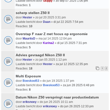
Laatste bericht door
Skippy
»
zo sep 07 2025 1:06 pm
Reacties:
1
scherp stellen Z50 II
door
Hester
» zo jul 20 2025 3:31 pm
Laatste bericht door
Daan
»
di jul 22 2025 7:54 pm
Reacties:
10
Overstap F naar Z met focus op ergonomie
door
MauritsD
» ma jul 14 2025 12:04 pm
Laatste bericht door
Karina2
»
di jul 15 2025 7:31 pm
Reacties:
5
Advies gevraagd Nikon Z50 II
door
Hester
» zo jan 05 2025 1:12 pm
Laatste bericht door
Hester
»
za jul 12 2025 12:35 pm
Reacties:
18
1
2
Multi Exposure
door
Boeskool53
» do jun 19 2025 1:37 pm
Laatste bericht door
Boeskool53
»
za jun 28 2025 6:48 pm
Reacties:
8
Datum Nikon Z50 verspringt naar productiedatum
door
eriksnoey
» do jun 26 2025 10:11 am
Laatste bericht door
eriksnoey
»
do jun 26 2025 12:33 pm