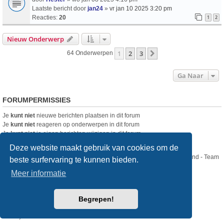
Laatste bericht door
jan24
»
vr jan 10 2025 3:20 pm
Reacties:
20
1
2
Nieuw Onderwerp
1
2
3
Volgende
64 Onderwerpen
Ga Naar
FORUMPERMISSIES
Je
kunt niet
nieuwe berichten plaatsen in dit forum
Je
kunt niet
reageren op onderwerpen in dit forum
Je
kunt niet
je eigen berichten wijzigen in dit forum
Je
kunt niet
je eigen berichten verwijderen in dit forum
Deze website maakt gebruik van cookies om de
Nikon Club Nederland - Team
beste surfervaring te kunnen bieden.
Forum
Contact
Meer informatie
Copyright © Nikon Club Nederland 2023
Begrepen!
Powered by
phpBB
® Forum Software © phpBB Limited
Style
we_universal
created by INVENTEA & v12mike
Privacy
Gebruikersvoorwaarden