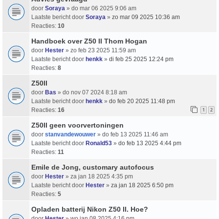
door
Soraya
» do mar 06 2025 9:06 am
Laatste bericht door
Soraya
»
zo mar 09 2025 10:36 am
Reacties:
10
Handboek over Z50 II Thom Hogan
door
Hester
» zo feb 23 2025 11:59 am
Laatste bericht door
henkk
»
di feb 25 2025 12:24 pm
Reacties:
8
Z50II
door
Bas
» do nov 07 2024 8:18 am
Laatste bericht door
henkk
»
do feb 20 2025 11:48 pm
Reacties:
16
1
2
Z50II geen voorvertoningen
door
stanvandewouwer
» do feb 13 2025 11:46 am
Laatste bericht door
Ronald53
»
do feb 13 2025 4:44 pm
Reacties:
11
Emile de Jong, customary autofocus
door
Hester
» za jan 18 2025 4:35 pm
Laatste bericht door
Hester
»
za jan 18 2025 6:50 pm
Reacties:
5
Opladen batterij Nikon Z50 II. Hoe?
door
Hester
» wo jan 08 2025 4:16 pm