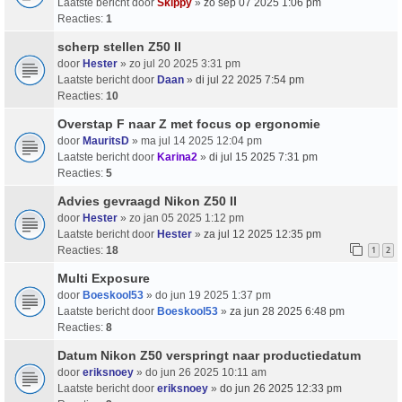
Laatste bericht door
Skippy
»
zo sep 07 2025 1:06 pm
Reacties:
1
scherp stellen Z50 II
door
Hester
» zo jul 20 2025 3:31 pm
Laatste bericht door
Daan
»
di jul 22 2025 7:54 pm
Reacties:
10
Overstap F naar Z met focus op ergonomie
door
MauritsD
» ma jul 14 2025 12:04 pm
Laatste bericht door
Karina2
»
di jul 15 2025 7:31 pm
Reacties:
5
Advies gevraagd Nikon Z50 II
door
Hester
» zo jan 05 2025 1:12 pm
Laatste bericht door
Hester
»
za jul 12 2025 12:35 pm
Reacties:
18
1
2
Multi Exposure
door
Boeskool53
» do jun 19 2025 1:37 pm
Laatste bericht door
Boeskool53
»
za jun 28 2025 6:48 pm
Reacties:
8
Datum Nikon Z50 verspringt naar productiedatum
door
eriksnoey
» do jun 26 2025 10:11 am
Laatste bericht door
eriksnoey
»
do jun 26 2025 12:33 pm