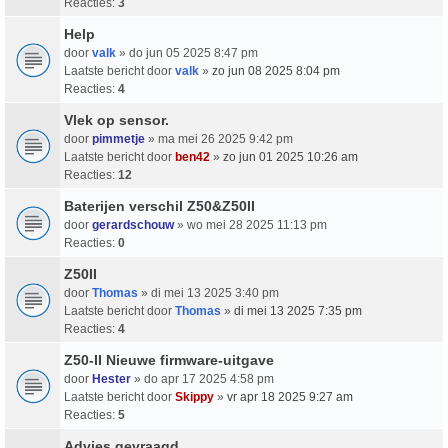
Reacties:
3
Help
door
valk
» do jun 05 2025 8:47 pm
Laatste bericht door
valk
»
zo jun 08 2025 8:04 pm
Reacties:
4
Vlek op sensor.
door
pimmetje
» ma mei 26 2025 9:42 pm
Laatste bericht door
ben42
»
zo jun 01 2025 10:26 am
Reacties:
12
Baterijen verschil Z50&Z50II
door
gerardschouw
» wo mei 28 2025 11:13 pm
Reacties:
0
Z50II
door
Thomas
» di mei 13 2025 3:40 pm
Laatste bericht door
Thomas
»
di mei 13 2025 7:35 pm
Reacties:
4
Z50-II Nieuwe firmware-uitgave
door
Hester
» do apr 17 2025 4:58 pm
Laatste bericht door
Skippy
»
vr apr 18 2025 9:27 am
Reacties:
5
Advies gevraagd