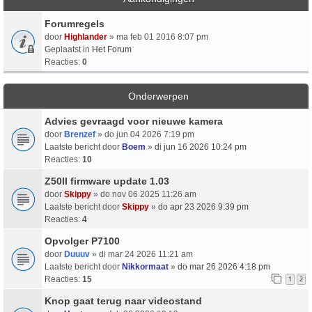
Forumregels
door
Highlander
» ma feb 01 2016 8:07 pm
Geplaatst in
Het Forum
Reacties:
0
Onderwerpen
Advies gevraagd voor nieuwe kamera
door
Brenzef
» do jun 04 2026 7:19 pm
Laatste bericht door
Boem
»
di jun 16 2026 10:24 pm
Reacties:
10
Z50II firmware update 1.03
door
Skippy
» do nov 06 2025 11:26 am
Laatste bericht door
Skippy
»
do apr 23 2026 9:39 pm
Reacties:
4
Opvolger P7100
door
Duuuv
» di mar 24 2026 11:21 am
Laatste bericht door
Nikkormaat
»
do mar 26 2026 4:18 pm
Reacties:
15
1
2
Knop gaat terug naar videostand