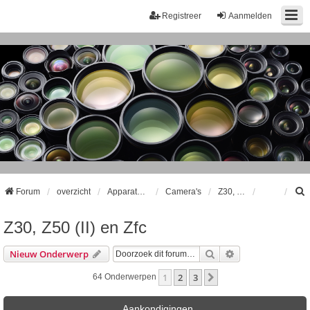
Registreer
Aanmelden
Forum
overzicht
Apparatuur
Camera's
Z30, Z50 (II) en Zfc
Z30, Z50 (II) en Zfc
k
Zoek
Uitgebreid Zoeke
Nieuw Onderwerp
1
2
3
Volgende
64 Onderwerpen
Aankondigingen