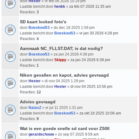
door
Hester
» vr feb 06 2026 10:19 pm
Laatste bericht door
henkk
»
za feb 07 2026 11:35 am
Reacties:
3
SD kaart locked foto's
door
Boeskool53
» do dec 18 2025 1:59 pm
Laatste bericht door
Boeskool53
»
vr jan 30 2026 4:28 pm
Reacties:
4
Aanmaak NC_FLLST.DAT; is dat nodig?
door
Boeskool53
» za jan 24 2026 4:39 pm
Laatste bericht door
Skippy
»
za jan 24 2026 6:38 pm
Reacties:
1
Nikon gevallen en kapot, advies gevraagd
door
Hester
» di nov 04 2025 1:29 pm
Laatste bericht door
Hester
»
di nov 04 2025 10:56 pm
Reacties:
12
Advies gevraagd
door
NatasZ
» vr jul 11 2025 1:31 pm
Laatste bericht door
Boeskool53
»
za okt 18 2025 10:06 am
Reacties:
9
Wat is een goede snelle sd card voor Z50II
door
gerardschouw
» zo sep 07 2025 9:59 am