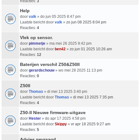
Reacties:
3
Help
door
valk
» do jun 05 2025 8:47 pm
Laatste bericht door
valk
»
zo jun 08 2025 8:04 pm
Reacties:
4
Vlek op sensor.
door
pimmetje
» ma mei 26 2025 9:42 pm
Laatste bericht door
ben42
»
zo jun 01 2025 10:26 am
Reacties:
12
Baterijen verschil Z50&Z50II
door
gerardschouw
» wo mei 28 2025 11:13 pm
Reacties:
0
Z50II
door
Thomas
» di mei 13 2025 3:40 pm
Laatste bericht door
Thomas
»
di mei 13 2025 7:35 pm
Reacties:
4
Z50-II Nieuwe firmware-uitgave
door
Hester
» do apr 17 2025 4:58 pm
Laatste bericht door
Skippy
»
vr apr 18 2025 9:27 am
Reacties:
5
Advies gevraagd