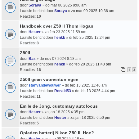
door
Soraya
» do mar 06 2025 9:06 am
Laatste bericht door
Soraya
»
zo mar 09 2025 10:36 am
Reacties:
10
Handboek over Z50 II Thom Hogan
door
Hester
» zo feb 23 2025 11:59 am
Laatste bericht door
henkk
»
di feb 25 2025 12:24 pm
Reacties:
8
Z50II
door
Bas
» do nov 07 2024 8:18 am
Laatste bericht door
henkk
»
do feb 20 2025 11:48 pm
Reacties:
16
1
2
Z50II geen voorvertoningen
door
stanvandewouwer
» do feb 13 2025 11:46 am
Laatste bericht door
Ronald53
»
do feb 13 2025 4:44 pm
Reacties:
11
Emile de Jong, customary autofocus
door
Hester
» za jan 18 2025 4:35 pm
Laatste bericht door
Hester
»
za jan 18 2025 6:50 pm
Reacties:
5
Opladen batterij Nikon Z50 II. Hoe?
door
Hester
» wo jan 08 2025 4:16 pm