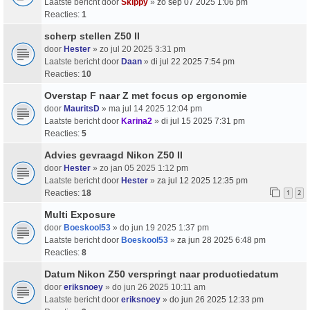
Laatste bericht door
Skippy
»
zo sep 07 2025 1:06 pm
Reacties:
1
scherp stellen Z50 II
door
Hester
» zo jul 20 2025 3:31 pm
Laatste bericht door
Daan
»
di jul 22 2025 7:54 pm
Reacties:
10
Overstap F naar Z met focus op ergonomie
door
MauritsD
» ma jul 14 2025 12:04 pm
Laatste bericht door
Karina2
»
di jul 15 2025 7:31 pm
Reacties:
5
Advies gevraagd Nikon Z50 II
door
Hester
» zo jan 05 2025 1:12 pm
Laatste bericht door
Hester
»
za jul 12 2025 12:35 pm
Reacties:
18
1
2
Multi Exposure
door
Boeskool53
» do jun 19 2025 1:37 pm
Laatste bericht door
Boeskool53
»
za jun 28 2025 6:48 pm
Reacties:
8
Datum Nikon Z50 verspringt naar productiedatum
door
eriksnoey
» do jun 26 2025 10:11 am
Laatste bericht door
eriksnoey
»
do jun 26 2025 12:33 pm