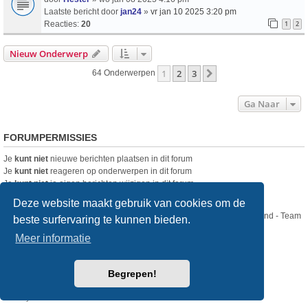
Laatste bericht door
jan24
»
vr jan 10 2025 3:20 pm
Reacties:
20
1
2
Nieuw Onderwerp
1
2
3
Volgende
64 Onderwerpen
Ga Naar
FORUMPERMISSIES
Je
kunt niet
nieuwe berichten plaatsen in dit forum
Je
kunt niet
reageren op onderwerpen in dit forum
Je
kunt niet
je eigen berichten wijzigen in dit forum
Je
kunt niet
je eigen berichten verwijderen in dit forum
Deze website maakt gebruik van cookies om de
Nikon Club Nederland - Team
beste surfervaring te kunnen bieden.
Forum
Contact
Meer informatie
Copyright © Nikon Club Nederland 2023
Begrepen!
Powered by
phpBB
® Forum Software © phpBB Limited
Style
we_universal
created by INVENTEA & v12mike
Privacy
Gebruikersvoorwaarden