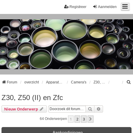
Registreer
Aanmelden
Forum
overzicht
Apparatuur
Camera's
Z30, Z50 (II) en Zfc
Z30, Z50 (II) en Zfc
k
Zoek
Uitgebreid Zoeke
Nieuw Onderwerp
1
2
3
Volgende
64 Onderwerpen
Aankondigingen