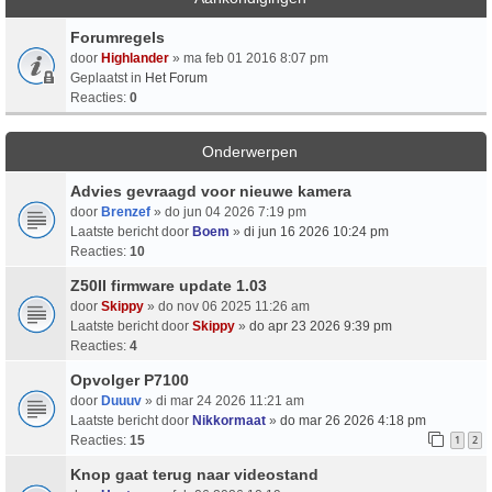
Forumregels
door
Highlander
» ma feb 01 2016 8:07 pm
Geplaatst in
Het Forum
Reacties:
0
Onderwerpen
Advies gevraagd voor nieuwe kamera
door
Brenzef
» do jun 04 2026 7:19 pm
Laatste bericht door
Boem
»
di jun 16 2026 10:24 pm
Reacties:
10
Z50II firmware update 1.03
door
Skippy
» do nov 06 2025 11:26 am
Laatste bericht door
Skippy
»
do apr 23 2026 9:39 pm
Reacties:
4
Opvolger P7100
door
Duuuv
» di mar 24 2026 11:21 am
Laatste bericht door
Nikkormaat
»
do mar 26 2026 4:18 pm
Reacties:
15
1
2
Knop gaat terug naar videostand