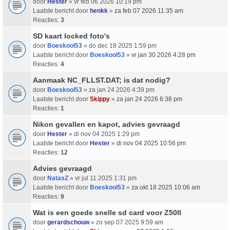
door
Hester
» vr feb 06 2026 10:19 pm
Laatste bericht door
henkk
»
za feb 07 2026 11:35 am
Reacties:
3
SD kaart locked foto's
door
Boeskool53
» do dec 18 2025 1:59 pm
Laatste bericht door
Boeskool53
»
vr jan 30 2026 4:28 pm
Reacties:
4
Aanmaak NC_FLLST.DAT; is dat nodig?
door
Boeskool53
» za jan 24 2026 4:39 pm
Laatste bericht door
Skippy
»
za jan 24 2026 6:38 pm
Reacties:
1
Nikon gevallen en kapot, advies gevraagd
door
Hester
» di nov 04 2025 1:29 pm
Laatste bericht door
Hester
»
di nov 04 2025 10:56 pm
Reacties:
12
Advies gevraagd
door
NatasZ
» vr jul 11 2025 1:31 pm
Laatste bericht door
Boeskool53
»
za okt 18 2025 10:06 am
Reacties:
9
Wat is een goede snelle sd card voor Z50II
door
gerardschouw
» zo sep 07 2025 9:59 am