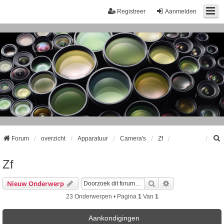
Registreer
Aanmelden
Forum
overzicht
Apparatuur
Camera's
Zf
Zf
k
Zoek
Uitgebreid Zoeke
Nieuw Onderwerp
23 Onderwerpen • Pagina
1
Van
1
Aankondigingen