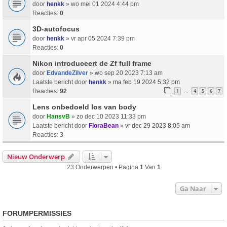
door
henkk
» wo mei 01 2024 4:44 pm
Reacties:
0
3D-autofocus
door
henkk
» vr apr 05 2024 7:39 pm
Reacties:
0
Nikon introduceert de Zf full frame
door
EdvandeZilver
» wo sep 20 2023 7:13 am
Laatste bericht door
henkk
»
ma feb 19 2024 5:32 pm
Reacties:
92
1
4
5
6
7
…
Lens onbedoeld los van body
door
HansvB
» zo dec 10 2023 11:33 pm
Laatste bericht door
FloraBean
»
vr dec 29 2023 8:05 am
Reacties:
3
Nieuw Onderwerp
23 Onderwerpen • Pagina
1
Van
1
Ga Naar
FORUMPERMISSIES