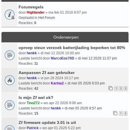
Forumregels
door
Highlander
» ma feb 01 2016 8:07 pm
Geplaatst in
Het Forum
Reacties:
0
Onderwerpen
oproep steun verzoek batterijlading beperken tot 80%
door
henkk
» di mei 12 2026 10:00 am
Laatste bericht door
MarcoEos70D
»
di mei 12 2026 11:07 pm
Reacties:
11
Aanpassen Zf aan gebruiker
door
henkk
» vr jun 28 2024 10:17 pm
Laatste bericht door
Karina2
»
di mei 05 2026 6:03 pm
Reacties:
42
1
2
3
Is mijn Zf wel ok?
door
TinoZ72
» wo apr 22 2026 9:06 am
Laatste bericht door
henkk
»
di mei 05 2026 9:57 am
Reacties:
15
1
2
Zf firmware update 3.01 is uit
door
Patrick
» wo apr 01 2026 5:22 pm