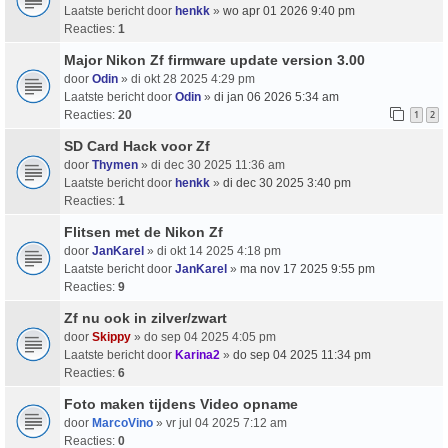
Laatste bericht door
henkk
»
wo apr 01 2026 9:40 pm
Reacties:
1
Major Nikon Zf firmware update version 3.00
door
Odin
» di okt 28 2025 4:29 pm
Laatste bericht door
Odin
»
di jan 06 2026 5:34 am
Reacties:
20
1
2
SD Card Hack voor Zf
door
Thymen
» di dec 30 2025 11:36 am
Laatste bericht door
henkk
»
di dec 30 2025 3:40 pm
Reacties:
1
Flitsen met de Nikon Zf
door
JanKarel
» di okt 14 2025 4:18 pm
Laatste bericht door
JanKarel
»
ma nov 17 2025 9:55 pm
Reacties:
9
Zf nu ook in zilver/zwart
door
Skippy
» do sep 04 2025 4:05 pm
Laatste bericht door
Karina2
»
do sep 04 2025 11:34 pm
Reacties:
6
Foto maken tijdens Video opname
door
MarcoVino
» vr jul 04 2025 7:12 am
Reacties:
0