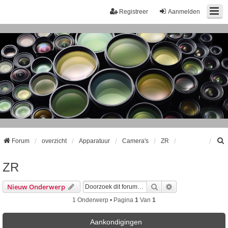
Registreer
Aanmelden
Forum
overzicht
Apparatuur
Camera's
ZR
ZR
k
Zoek
Uitgebreid Zoeke
Nieuw Onderwerp
1 Onderwerp • Pagina
1
Van
1
Aankondigingen