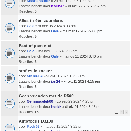
door
MaartenNikon
» zo mei 18 2025 10:30 am
Laatste bericht door
Karina2
»
di mei 27 2025 5:52 pm
Reacties:
6
Alles-in-één zoomlens
door
Gale
» vr dec 06 2024 8:03 pm
Laatste bericht door
Gale
»
ma mar 17 2025 9:06 pm
Reacties:
9
Past of past niet
door
Gale
» ma nov 11 2024 8:08 pm
Laatste bericht door
Gale
»
ma nov 11 2024 8:40 pm
Reacties:
2
stofjes in zoeker
door
Michiel69
» vr okt 11 2024 10:35 am
Laatste bericht door
jan24
»
vr okt 11 2024 4:15 pm
Reacties:
5
Geen vrienden met de D500
door
Gemmageluk60
» zo sep 29 2024 4:23 pm
Laatste bericht door
henkk
»
di okt 01 2024 3:48 pm
Reacties:
15
1
2
Autofocus D3100
door
Rody03
» ma aug 12 2024 3:22 pm