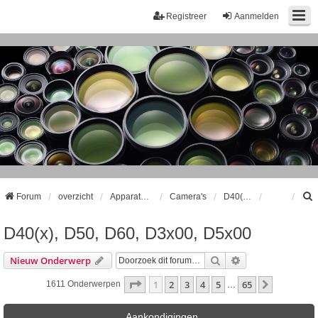
Registreer
Aanmelden
Forum
overzicht
Apparatuur
Camera's
D40(x), D50, D60, D3x00, D5x00
D40(x), D50, D60, D3x00, D5x00
k
Zoek
Uitgebreid Zoeke
Nieuw Onderwerp
Pagina
1
Van
65
1
2
3
4
5
65
Volgende
1611 Onderwerpen
…
Aankondigingen