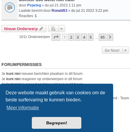
door
Pvpeteg
» do jul 21 2022 1:11 pm
Laatste bericht door
Ronald53
»
do jul 21 2022 3:22 pm
Reacties:
1
Nieuw Onderwerp
Pagina
1
Van
65
1
2
3
4
5
65
Volgende
1611 Onderwerpen
…
Ga Naar
FORUMPERMISSIES
Je
kunt niet
nieuwe berichten plaatsen in dit forum
Je
kunt niet
reageren op onderwerpen in dit forum
Je
kunt niet
je eigen berichten wijzigen in dit forum
Je
kunt niet
je eigen berichten verwijderen in dit forum
Deze website maakt gebruik van cookies om de
Nikon Club Nederland - Team
beste surfervaring te kunnen bieden.
Forum
Contact
Meer informatie
Copyright © Nikon Club Nederland 2023
Begrepen!
Powered by
phpBB
® Forum Software © phpBB Limited
Style
we_universal
created by INVENTEA & v12mike