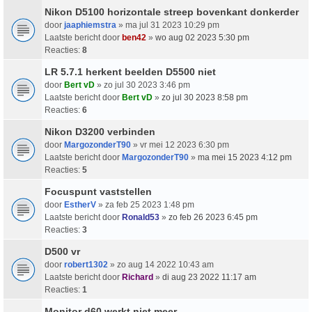
Nikon D5100 horizontale streep bovenkant donkerder
door
jaaphiemstra
» ma jul 31 2023 10:29 pm
Laatste bericht door
ben42
»
wo aug 02 2023 5:30 pm
Reacties:
8
LR 5.7.1 herkent beelden D5500 niet
door
Bert vD
» zo jul 30 2023 3:46 pm
Laatste bericht door
Bert vD
»
zo jul 30 2023 8:58 pm
Reacties:
6
Nikon D3200 verbinden
door
MargozonderT90
» vr mei 12 2023 6:30 pm
Laatste bericht door
MargozonderT90
»
ma mei 15 2023 4:12 pm
Reacties:
5
Focuspunt vaststellen
door
EstherV
» za feb 25 2023 1:48 pm
Laatste bericht door
Ronald53
»
zo feb 26 2023 6:45 pm
Reacties:
3
D500 vr
door
robert1302
» zo aug 14 2022 10:43 am
Laatste bericht door
Richard
»
di aug 23 2022 11:17 am
Reacties:
1
Monitor d60 werkt niet meer