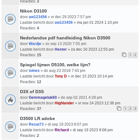
Reacties:
3
Nikon D3100
door
aw123456
» vr dec 29 2023 7:57 pm
Laatste bericht door
aw123456
»
ma jan 01 2024 1:10 pm
Reacties:
4
Nederlandse pdf handleiding Nikon D3500
door
Wardje
» zo sep 13 2020 7:55 am
Laatste bericht door
Hester
»
za dec 16 2023 12:55 pm
Reacties:
15
1
2
Spiegel lijmen D5100, welke lijm?
door
toines
» do aug 23 2018 7:43 pm
Laatste bericht door
Tony D
»
vr dec 15 2023 10:14 pm
Reacties:
12
D3X of D3S
door
Gemmageluk60
» do sep 02 2021 4:28 pm
Laatste bericht door
Highlander
»
vr nov 24 2023 12:36 pm
Reacties:
37
1
2
3
D3500 LR adobe
door
Resat73
» di sep 19 2023 8:07 pm
Laatste bericht door
Richard
»
di sep 19 2023 9:08 pm
Reacties:
2