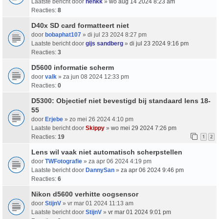
Laatste bericht door
henkk
»
wo aug 14 2024 8:23 am
Reacties:
8
D40x SD card formatteert niet
door
bobaphat107
» di jul 23 2024 8:27 pm
Laatste bericht door
gijs sandberg
»
di jul 23 2024 9:16 pm
Reacties:
3
D5600 informatie scherm
door
valk
» za jun 08 2024 12:33 pm
Reacties:
0
D5300: Objectief niet bevestigd bij standaard lens 18-
55
door
Erjebe
» zo mei 26 2024 4:10 pm
Laatste bericht door
Skippy
»
wo mei 29 2024 7:26 pm
Reacties:
19
1
2
Lens wil vaak niet automatisch scherpstellen
door
TWFotografie
» za apr 06 2024 4:19 pm
Laatste bericht door
DannySan
»
za apr 06 2024 9:46 pm
Reacties:
6
Nikon d5600 verhitte oogsensor
door
StijnV
» vr mar 01 2024 11:13 am
Laatste bericht door
StijnV
»
vr mar 01 2024 9:01 pm