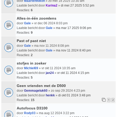
door
MaartenNikon
» zo mei 18 2025 10:30 am
Laatste bericht door
Karina2
»
di mei 27 2025 5:52 pm
Reacties:
6
Alles-in-één zoomlens
door
Gale
» vr dec 06 2024 8:03 pm
Laatste bericht door
Gale
»
ma mar 17 2025 9:06 pm
Reacties:
9
Past of past niet
door
Gale
» ma nov 11 2024 8:08 pm
Laatste bericht door
Gale
»
ma nov 11 2024 8:40 pm
Reacties:
2
stofjes in zoeker
door
Michiel69
» vr okt 11 2024 10:35 am
Laatste bericht door
jan24
»
vr okt 11 2024 4:15 pm
Reacties:
5
Geen vrienden met de D500
door
Gemmageluk60
» zo sep 29 2024 4:23 pm
Laatste bericht door
henkk
»
di okt 01 2024 3:48 pm
Reacties:
15
1
2
Autofocus D3100
door
Rody03
» ma aug 12 2024 3:22 pm