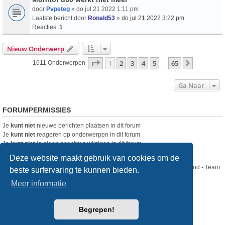
door
Pvpeteg
» do jul 21 2022 1:11 pm
Laatste bericht door
Ronald53
»
do jul 21 2022 3:22 pm
Reacties:
1
Nieuw Onderwerp
Pagina
1
Van
65
1
2
3
4
5
65
Volgende
1611 Onderwerpen
…
Ga Naar
FORUMPERMISSIES
Je
kunt niet
nieuwe berichten plaatsen in dit forum
Je
kunt niet
reageren op onderwerpen in dit forum
Je
kunt niet
je eigen berichten wijzigen in dit forum
Je
kunt niet
je eigen berichten verwijderen in dit forum
Deze website maakt gebruik van cookies om de
Nikon Club Nederland - Team
beste surfervaring te kunnen bieden.
Forum
Contact
Meer informatie
Copyright © Nikon Club Nederland 2023
Begrepen!
Powered by
phpBB
® Forum Software © phpBB Limited
Style
we_universal
created by INVENTEA & v12mike