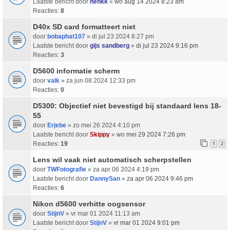
Laatste bericht door
henkk
»
wo aug 14 2024 8:23 am
Reacties:
8
D40x SD card formatteert niet
door
bobaphat107
» di jul 23 2024 8:27 pm
Laatste bericht door
gijs sandberg
»
di jul 23 2024 9:16 pm
Reacties:
3
D5600 informatie scherm
door
valk
» za jun 08 2024 12:33 pm
Reacties:
0
D5300: Objectief niet bevestigd bij standaard lens 18-
55
door
Erjebe
» zo mei 26 2024 4:10 pm
Laatste bericht door
Skippy
»
wo mei 29 2024 7:26 pm
Reacties:
19
1
2
Lens wil vaak niet automatisch scherpstellen
door
TWFotografie
» za apr 06 2024 4:19 pm
Laatste bericht door
DannySan
»
za apr 06 2024 9:46 pm
Reacties:
6
Nikon d5600 verhitte oogsensor
door
StijnV
» vr mar 01 2024 11:13 am
Laatste bericht door
StijnV
»
vr mar 01 2024 9:01 pm