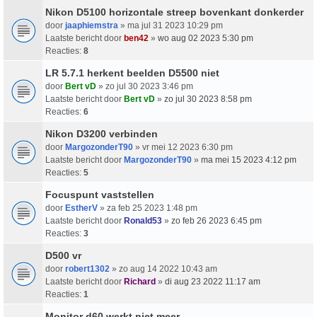
Nikon D5100 horizontale streep bovenkant donkerder
door
jaaphiemstra
» ma jul 31 2023 10:29 pm
Laatste bericht door
ben42
»
wo aug 02 2023 5:30 pm
Reacties:
8
LR 5.7.1 herkent beelden D5500 niet
door
Bert vD
» zo jul 30 2023 3:46 pm
Laatste bericht door
Bert vD
»
zo jul 30 2023 8:58 pm
Reacties:
6
Nikon D3200 verbinden
door
MargozonderT90
» vr mei 12 2023 6:30 pm
Laatste bericht door
MargozonderT90
»
ma mei 15 2023 4:12 pm
Reacties:
5
Focuspunt vaststellen
door
EstherV
» za feb 25 2023 1:48 pm
Laatste bericht door
Ronald53
»
zo feb 26 2023 6:45 pm
Reacties:
3
D500 vr
door
robert1302
» zo aug 14 2022 10:43 am
Laatste bericht door
Richard
»
di aug 23 2022 11:17 am
Reacties:
1
Monitor d60 werkt niet meer