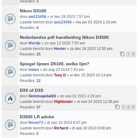
Reacties:
3
Nikon D3100
door
aw123456
» vr dec 29 2023 7:57 pm
Laatste bericht door
aw123456
»
ma jan 01 2024 1:10 pm
Reacties:
4
Nederlandse pdf handleiding Nikon D3500
door
Wardje
» zo sep 13 2020 7:55 am
Laatste bericht door
Hester
»
za dec 16 2023 12:55 pm
Reacties:
15
1
2
Spiegel lijmen D5100, welke lijm?
door
toines
» do aug 23 2018 7:43 pm
Laatste bericht door
Tony D
»
vr dec 15 2023 10:14 pm
Reacties:
12
D3X of D3S
door
Gemmageluk60
» do sep 02 2021 4:28 pm
Laatste bericht door
Highlander
»
vr nov 24 2023 12:36 pm
Reacties:
37
1
2
3
D3500 LR adobe
door
Resat73
» di sep 19 2023 8:07 pm
Laatste bericht door
Richard
»
di sep 19 2023 9:08 pm
Reacties:
2