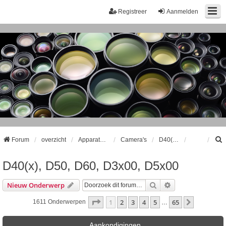
Registreer
Aanmelden
Forum
overzicht
Apparatuur
Camera's
D40(x), D50, D60, D3x00, D5x00
D40(x), D50, D60, D3x00, D5x00
k
Zoek
Uitgebreid Zoeke
Nieuw Onderwerp
Pagina
1
Van
65
1
2
3
4
5
65
Volgende
1611 Onderwerpen
…
Aankondigingen