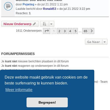
door
Pvpeteg
» do jul 21 2022 1:11 pm
Laatste bericht door
Ronald53
»
do jul 21 2022 3:22 pm
Reacties:
1
Nieuw Onderwerp
Pagina
1
Van
65
1
2
3
4
5
65
Volgende
1611 Onderwerpen
…
Ga Naar
FORUMPERMISSIES
Je
kunt niet
nieuwe berichten plaatsen in dit forum
Je
kunt niet
reageren op onderwerpen in dit forum
Je
kunt niet
je eigen berichten wijzigen in dit forum
Je
kunt niet
je eigen berichten verwijderen in dit forum
Deze website maakt gebruik van cookies om de
Nikon Club Nederland - Team
beste surfervaring te kunnen bieden.
Forum
Contact
Meer informatie
Copyright © Nikon Club Nederland 2023
Begrepen!
Powered by
phpBB
® Forum Software © phpBB Limited
Style
we_universal
created by INVENTEA & v12mike