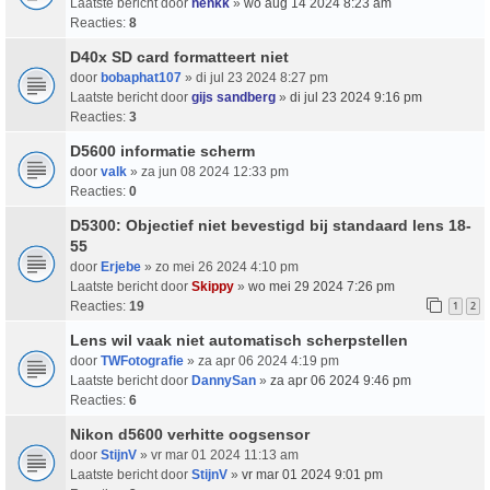
Laatste bericht door
henkk
»
wo aug 14 2024 8:23 am
Reacties:
8
D40x SD card formatteert niet
door
bobaphat107
» di jul 23 2024 8:27 pm
Laatste bericht door
gijs sandberg
»
di jul 23 2024 9:16 pm
Reacties:
3
D5600 informatie scherm
door
valk
» za jun 08 2024 12:33 pm
Reacties:
0
D5300: Objectief niet bevestigd bij standaard lens 18-
55
door
Erjebe
» zo mei 26 2024 4:10 pm
Laatste bericht door
Skippy
»
wo mei 29 2024 7:26 pm
Reacties:
19
1
2
Lens wil vaak niet automatisch scherpstellen
door
TWFotografie
» za apr 06 2024 4:19 pm
Laatste bericht door
DannySan
»
za apr 06 2024 9:46 pm
Reacties:
6
Nikon d5600 verhitte oogsensor
door
StijnV
» vr mar 01 2024 11:13 am
Laatste bericht door
StijnV
»
vr mar 01 2024 9:01 pm