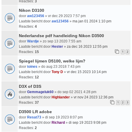
Reacties:
3
Nikon D3100
door
aw123456
» vr dec 29 2023 7:57 pm
Laatste bericht door
aw123456
»
ma jan 01 2024 1:10 pm
Reacties:
4
Nederlandse pdf handleiding Nikon D3500
door
Wardje
» zo sep 13 2020 7:55 am
Laatste bericht door
Hester
»
za dec 16 2023 12:55 pm
Reacties:
15
1
2
Spiegel lijmen D5100, welke lijm?
door
toines
» do aug 23 2018 7:43 pm
Laatste bericht door
Tony D
»
vr dec 15 2023 10:14 pm
Reacties:
12
D3X of D3S
door
Gemmageluk60
» do sep 02 2021 4:28 pm
Laatste bericht door
Highlander
»
vr nov 24 2023 12:36 pm
Reacties:
37
1
2
3
D3500 LR adobe
door
Resat73
» di sep 19 2023 8:07 pm
Laatste bericht door
Richard
»
di sep 19 2023 9:08 pm
Reacties:
2