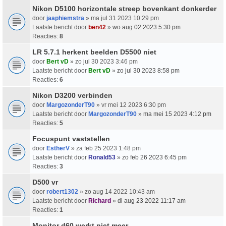
Nikon D5100 horizontale streep bovenkant donkerder
door
jaaphiemstra
» ma jul 31 2023 10:29 pm
Laatste bericht door
ben42
»
wo aug 02 2023 5:30 pm
Reacties:
8
LR 5.7.1 herkent beelden D5500 niet
door
Bert vD
» zo jul 30 2023 3:46 pm
Laatste bericht door
Bert vD
»
zo jul 30 2023 8:58 pm
Reacties:
6
Nikon D3200 verbinden
door
MargozonderT90
» vr mei 12 2023 6:30 pm
Laatste bericht door
MargozonderT90
»
ma mei 15 2023 4:12 pm
Reacties:
5
Focuspunt vaststellen
door
EstherV
» za feb 25 2023 1:48 pm
Laatste bericht door
Ronald53
»
zo feb 26 2023 6:45 pm
Reacties:
3
D500 vr
door
robert1302
» zo aug 14 2022 10:43 am
Laatste bericht door
Richard
»
di aug 23 2022 11:17 am
Reacties:
1
Monitor d60 werkt niet meer