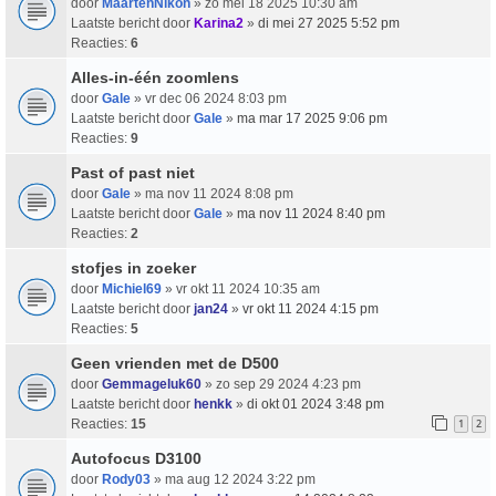
door
MaartenNikon
» zo mei 18 2025 10:30 am
Laatste bericht door
Karina2
»
di mei 27 2025 5:52 pm
Reacties:
6
Alles-in-één zoomlens
door
Gale
» vr dec 06 2024 8:03 pm
Laatste bericht door
Gale
»
ma mar 17 2025 9:06 pm
Reacties:
9
Past of past niet
door
Gale
» ma nov 11 2024 8:08 pm
Laatste bericht door
Gale
»
ma nov 11 2024 8:40 pm
Reacties:
2
stofjes in zoeker
door
Michiel69
» vr okt 11 2024 10:35 am
Laatste bericht door
jan24
»
vr okt 11 2024 4:15 pm
Reacties:
5
Geen vrienden met de D500
door
Gemmageluk60
» zo sep 29 2024 4:23 pm
Laatste bericht door
henkk
»
di okt 01 2024 3:48 pm
Reacties:
15
1
2
Autofocus D3100
door
Rody03
» ma aug 12 2024 3:22 pm