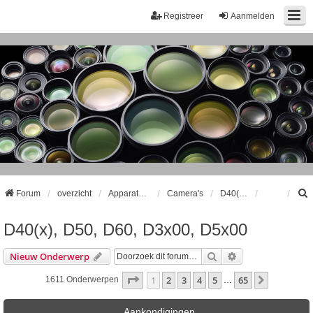
Registreer
Aanmelden
Forum
overzicht
Apparatuur
Camera's
D40(x), D50, D60, D3x00, D5x00
D40(x), D50, D60, D3x00, D5x00
k
Zoek
Uitgebreid Zoeke
Nieuw Onderwerp
Pagina
1
Van
65
1
2
3
4
5
65
Volgende
1611 Onderwerpen
…
Aankondigingen