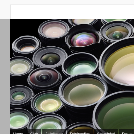
Home
Club
Activiteiten
Fotolocaties
Webwinkel
Forum