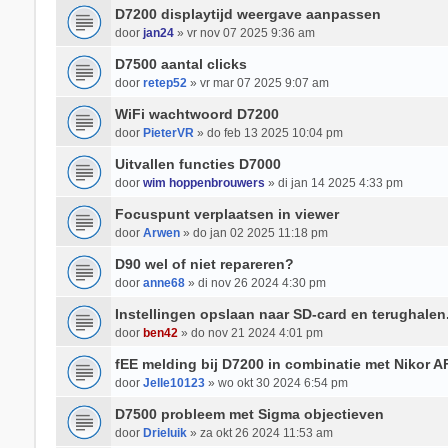
D7200 displaytijd weergave aanpassen
door
jan24
» vr nov 07 2025 9:36 am
D7500 aantal clicks
door
retep52
» vr mar 07 2025 9:07 am
WiFi wachtwoord D7200
door
PieterVR
» do feb 13 2025 10:04 pm
Uitvallen functies D7000
door
wim hoppenbrouwers
» di jan 14 2025 4:33 pm
Focuspunt verplaatsen in viewer
door
Arwen
» do jan 02 2025 11:18 pm
D90 wel of niet repareren?
door
anne68
» di nov 26 2024 4:30 pm
Instellingen opslaan naar SD-card en terughalen
door
ben42
» do nov 21 2024 4:01 pm
fEE melding bij D7200 in combinatie met Nikor 
door
Jelle10123
» wo okt 30 2024 6:54 pm
D7500 probleem met Sigma objectieven
door
Drieluik
» za okt 26 2024 11:53 am