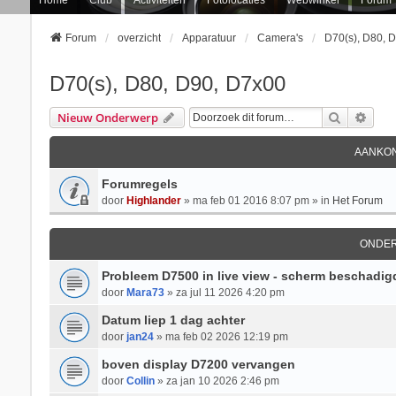
Forum
overzicht
Apparatuur
Camera's
D70(s), D80, 
D70(s), D80, D90, D7x00
Zoek
Uitg
Nieuw Onderwerp
AANKON
Forumregels
door
Highlander
» ma feb 01 2016 8:07 pm » in
Het Forum
ONDE
Probleem D7500 in live view - scherm beschadig
door
Mara73
» za jul 11 2026 4:20 pm
Datum liep 1 dag achter
door
jan24
» ma feb 02 2026 12:19 pm
boven display D7200 vervangen
door
Collin
» za jan 10 2026 2:46 pm