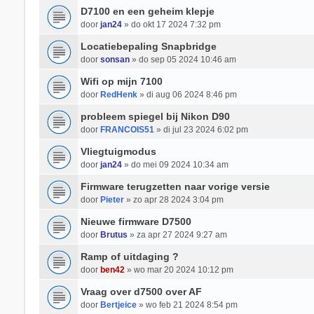
D7100 en een geheim klepje
door
jan24
» do okt 17 2024 7:32 pm
Locatiebepaling Snapbridge
door
sonsan
» do sep 05 2024 10:46 am
Wifi op mijn 7100
door
RedHenk
» di aug 06 2024 8:46 pm
probleem spiegel bij Nikon D90
door
FRANCOIS51
» di jul 23 2024 6:02 pm
Vliegtuigmodus
door
jan24
» do mei 09 2024 10:34 am
Firmware terugzetten naar vorige versie
door
Pieter
» zo apr 28 2024 3:04 pm
Nieuwe firmware D7500
door
Brutus
» za apr 27 2024 9:27 am
Ramp of uitdaging ?
door
ben42
» wo mar 20 2024 10:12 pm
Vraag over d7500 over AF
door
Bertjeice
» wo feb 21 2024 8:54 pm