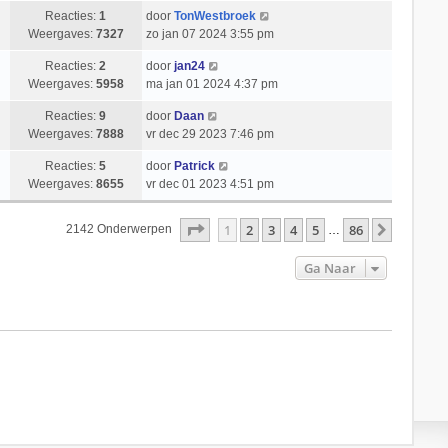
Reacties:
1
door
TonWestbroek
Weergaves:
7327
zo jan 07 2024 3:55 pm
Reacties:
2
door
jan24
Weergaves:
5958
ma jan 01 2024 4:37 pm
Reacties:
9
door
Daan
Weergaves:
7888
vr dec 29 2023 7:46 pm
Reacties:
5
door
Patrick
Weergaves:
8655
vr dec 01 2023 4:51 pm
Pagina
1
Van
86
1
2
3
4
5
86
Volgend
2142 Onderwerpen
…
Ga Naar