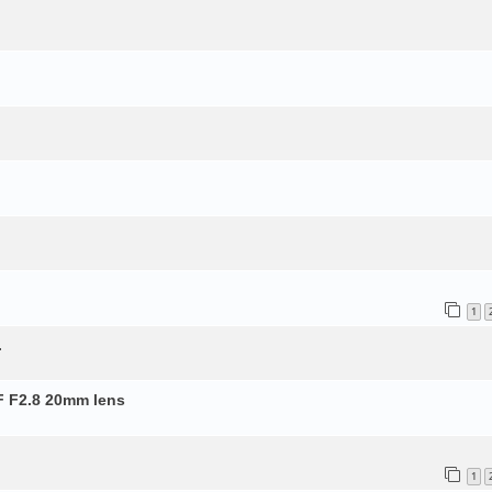
1
.
AF F2.8 20mm lens
1