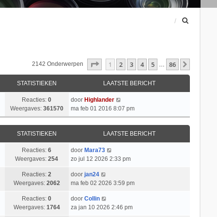
Z
o
e
k
Pagina
1
Van
86
1
2
3
4
5
86
Volgend
2142 Onderwerpen
…
STATISTIEKEN
LAATSTE BERICHT
Reacties:
0
door
Highlander
Weergaves:
361570
ma feb 01 2016 8:07 pm
STATISTIEKEN
LAATSTE BERICHT
Reacties:
6
door
Mara73
Weergaves:
254
zo jul 12 2026 2:33 pm
Reacties:
2
door
jan24
Weergaves:
2062
ma feb 02 2026 3:59 pm
Reacties:
0
door
Collin
Weergaves:
1764
za jan 10 2026 2:46 pm