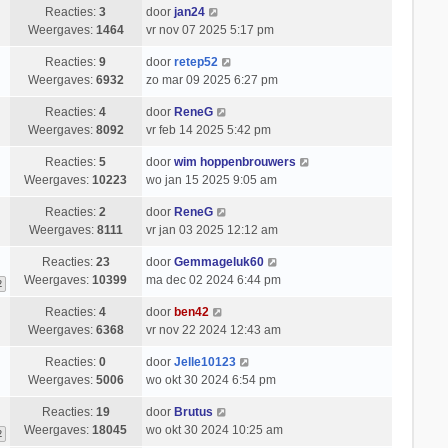
Reacties:
3
door
jan24
Weergaves:
1464
vr nov 07 2025 5:17 pm
Reacties:
9
door
retep52
Weergaves:
6932
zo mar 09 2025 6:27 pm
Reacties:
4
door
ReneG
Weergaves:
8092
vr feb 14 2025 5:42 pm
Reacties:
5
door
wim hoppenbrouwers
Weergaves:
10223
wo jan 15 2025 9:05 am
Reacties:
2
door
ReneG
Weergaves:
8111
vr jan 03 2025 12:12 am
Reacties:
23
door
Gemmageluk60
Weergaves:
10399
ma dec 02 2024 6:44 pm
2
Reacties:
4
door
ben42
Weergaves:
6368
vr nov 22 2024 12:43 am
Reacties:
0
door
Jelle10123
Weergaves:
5006
wo okt 30 2024 6:54 pm
Reacties:
19
door
Brutus
Weergaves:
18045
wo okt 30 2024 10:25 am
2