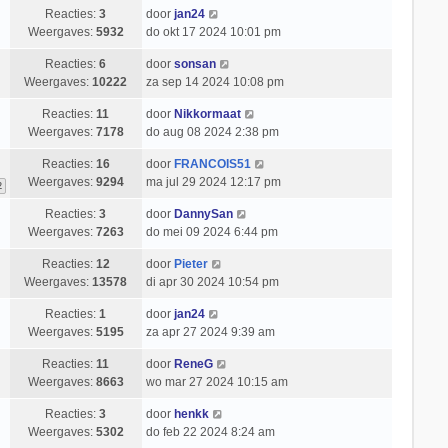
Reacties:
3
door
jan24
Weergaves:
5932
do okt 17 2024 10:01 pm
Reacties:
6
door
sonsan
Weergaves:
10222
za sep 14 2024 10:08 pm
Reacties:
11
door
Nikkormaat
Weergaves:
7178
do aug 08 2024 2:38 pm
Reacties:
16
door
FRANCOIS51
Weergaves:
9294
ma jul 29 2024 12:17 pm
2
Reacties:
3
door
DannySan
Weergaves:
7263
do mei 09 2024 6:44 pm
Reacties:
12
door
Pieter
Weergaves:
13578
di apr 30 2024 10:54 pm
Reacties:
1
door
jan24
Weergaves:
5195
za apr 27 2024 9:39 am
Reacties:
11
door
ReneG
Weergaves:
8663
wo mar 27 2024 10:15 am
Reacties:
3
door
henkk
Weergaves:
5302
do feb 22 2024 8:24 am