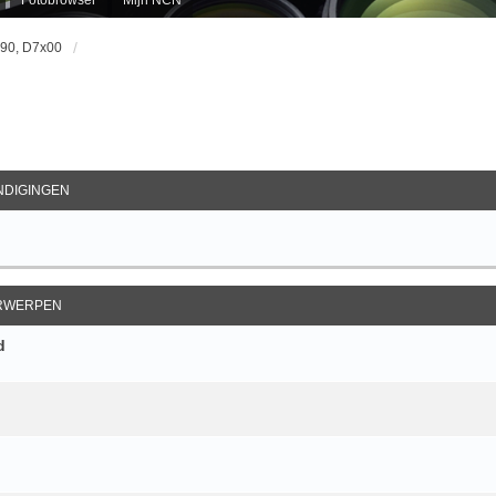
D90, D7x00
ebreid Zoeken
DIGINGEN
RWERPEN
d