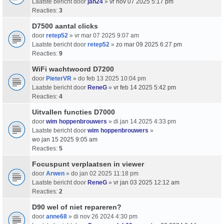
Laatste bericht door
jan24
»
vr nov 07 2025 5:17 pm
Reacties:
3
D7500 aantal clicks
door
retep52
» vr mar 07 2025 9:07 am
Laatste bericht door
retep52
»
zo mar 09 2025 6:27 pm
Reacties:
9
WiFi wachtwoord D7200
door
PieterVR
» do feb 13 2025 10:04 pm
Laatste bericht door
ReneG
»
vr feb 14 2025 5:42 pm
Reacties:
4
Uitvallen functies D7000
door
wim hoppenbrouwers
» di jan 14 2025 4:33 pm
Laatste bericht door
wim hoppenbrouwers
»
wo jan 15 2025 9:05 am
Reacties:
5
Focuspunt verplaatsen in viewer
door
Arwen
» do jan 02 2025 11:18 pm
Laatste bericht door
ReneG
»
vr jan 03 2025 12:12 am
Reacties:
2
D90 wel of niet repareren?
door
anne68
» di nov 26 2024 4:30 pm