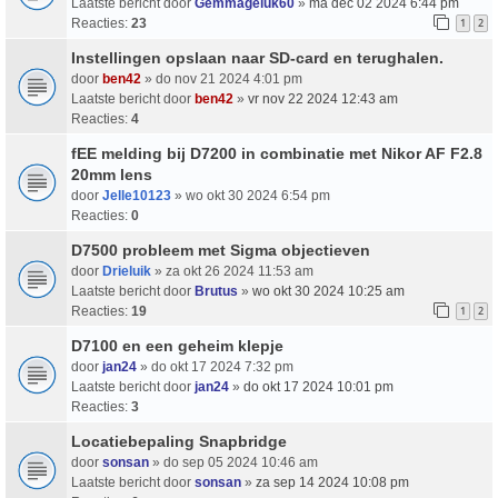
Laatste bericht door
Gemmageluk60
»
ma dec 02 2024 6:44 pm
Reacties:
23
1
2
Instellingen opslaan naar SD-card en terughalen.
door
ben42
» do nov 21 2024 4:01 pm
Laatste bericht door
ben42
»
vr nov 22 2024 12:43 am
Reacties:
4
fEE melding bij D7200 in combinatie met Nikor AF F2.8
20mm lens
door
Jelle10123
» wo okt 30 2024 6:54 pm
Reacties:
0
D7500 probleem met Sigma objectieven
door
Drieluik
» za okt 26 2024 11:53 am
Laatste bericht door
Brutus
»
wo okt 30 2024 10:25 am
Reacties:
19
1
2
D7100 en een geheim klepje
door
jan24
» do okt 17 2024 7:32 pm
Laatste bericht door
jan24
»
do okt 17 2024 10:01 pm
Reacties:
3
Locatiebepaling Snapbridge
door
sonsan
» do sep 05 2024 10:46 am
Laatste bericht door
sonsan
»
za sep 14 2024 10:08 pm