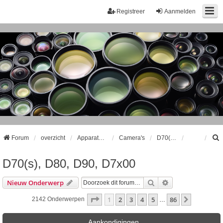
Registreer
Aanmelden
Forum
overzicht
Apparatuur
Camera's
D70(s), D80, D90, D7x00
D70(s), D80, D90, D7x00
k
Zoek
Uitgebreid Zoeke
Nieuw Onderwerp
Pagina
1
Van
86
1
2
3
4
5
86
Volgende
2142 Onderwerpen
…
Aankondigingen