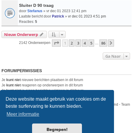
Sluiter D 90 traag
door
Stefanus
» vr dec 01 2023 12:41 pm
Laatste bericht door
Patrick
»
vr dec 01 2023 4:51 pm
Reacties:
5
Nieuw Onderwerp
Pagina
1
Van
86
1
2
3
4
5
86
Volgende
2142 Onderwerpen
…
Ga Naar
FORUMPERMISSIES
Je
kunt niet
nieuwe berichten plaatsen in dit forum
Je
kunt niet
reageren op onderwerpen in dit forum
Je
kunt niet
je eigen berichten wijzigen in dit forum
Je
kunt niet
je eigen berichten verwijderen in dit forum
Deze website maakt gebruik van cookies om de
Nikon Club Nederland - Team
beste surfervaring te kunnen bieden.
Forum
Contact
Meer informatie
Copyright © Nikon Club Nederland 2023
Begrepen!
Powered by
phpBB
® Forum Software © phpBB Limited