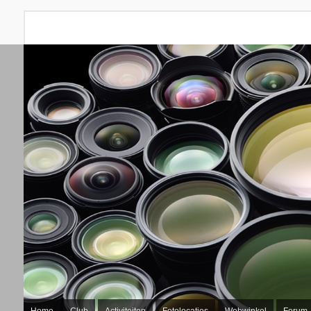
Home
Club
Activiteiten
Fotolocaties
Webwinkel
Forum