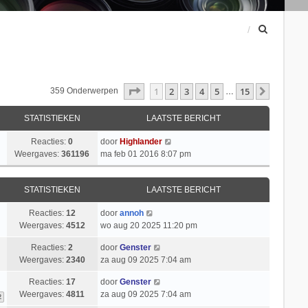
Z
o
e
k
Pagina
1
Van
15
1
2
3
4
5
15
Volgend
359 Onderwerpen
…
STATISTIEKEN
LAATSTE BERICHT
Reacties:
0
door
Highlander
Weergaves:
361196
ma feb 01 2016 8:07 pm
STATISTIEKEN
LAATSTE BERICHT
Reacties:
12
door
annoh
Weergaves:
4512
wo aug 20 2025 11:20 pm
Reacties:
2
door
Genster
Weergaves:
2340
za aug 09 2025 7:04 am
Reacties:
17
door
Genster
Weergaves:
4811
za aug 09 2025 7:04 am
2