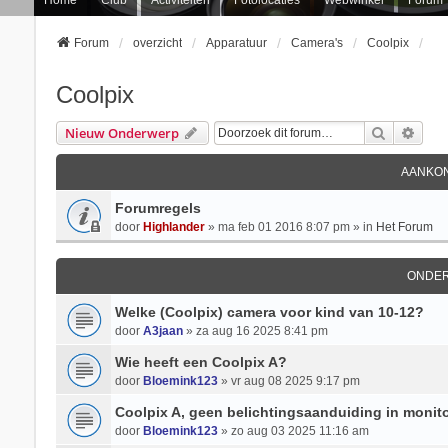
Forum
overzicht
Apparatuur
Camera's
Coolpix
Coolpix
Zoek
Uitg
Nieuw Onderwerp
AANKON
Forumregels
door
Highlander
» ma feb 01 2016 8:07 pm » in
Het Forum
ONDE
Welke (Coolpix) camera voor kind van 10-12?
door
A3jaan
» za aug 16 2025 8:41 pm
Wie heeft een Coolpix A?
door
Bloemink123
» vr aug 08 2025 9:17 pm
Coolpix A, geen belichtingsaanduiding in monit
door
Bloemink123
» zo aug 03 2025 11:16 am