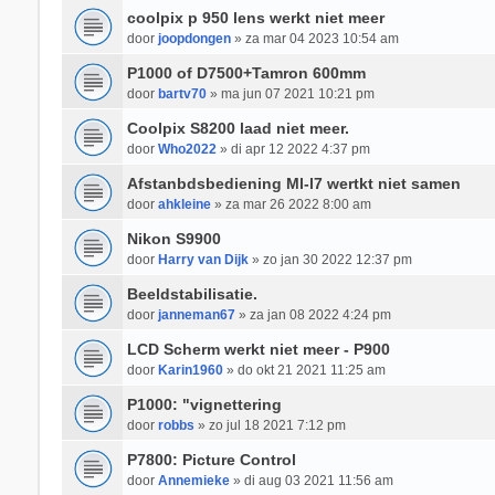
coolpix p 950 lens werkt niet meer
door
joopdongen
» za mar 04 2023 10:54 am
P1000 of D7500+Tamron 600mm
door
bartv70
» ma jun 07 2021 10:21 pm
Coolpix S8200 laad niet meer.
door
Who2022
» di apr 12 2022 4:37 pm
Afstanbdsbediening Ml-l7 wertkt niet samen
door
ahkleine
» za mar 26 2022 8:00 am
Nikon S9900
door
Harry van Dijk
» zo jan 30 2022 12:37 pm
Beeldstabilisatie.
door
janneman67
» za jan 08 2022 4:24 pm
LCD Scherm werkt niet meer - P900
door
Karin1960
» do okt 21 2021 11:25 am
P1000: "vignettering
door
robbs
» zo jul 18 2021 7:12 pm
P7800: Picture Control
door
Annemieke
» di aug 03 2021 11:56 am