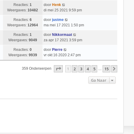
Reacties:
1
door
Henk
Weergaves:
10482
di mei 25 2021 9:59 pm
Reacties:
6
door
justme
Weergaves:
12964
ma mei 17 2021 1:50 pm
Reacties:
1
door
Nikkormaat
Weergaves:
9049
za apr 17 2021 3:59 pm
Reacties:
0
door
Pierre
Weergaves:
9939
vr okt 16 2020 2:47 pm
Pagina
1
Van
15
1
2
3
4
5
15
Volgend
359 Onderwerpen
…
Ga Naar