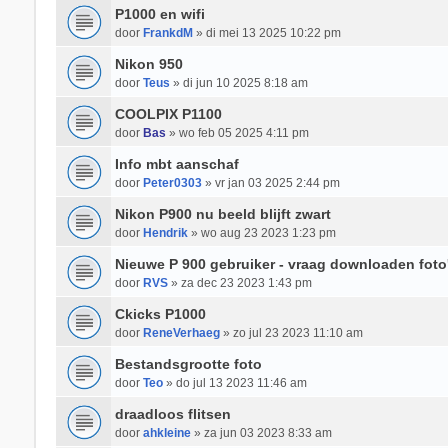
P1000 en wifi
door
FrankdM
» di mei 13 2025 10:22 pm
Nikon 950
door
Teus
» di jun 10 2025 8:18 am
COOLPIX P1100
door
Bas
» wo feb 05 2025 4:11 pm
Info mbt aanschaf
door
Peter0303
» vr jan 03 2025 2:44 pm
Nikon P900 nu beeld blijft zwart
door
Hendrik
» wo aug 23 2023 1:23 pm
Nieuwe P 900 gebruiker - vraag downloaden foto
door
RVS
» za dec 23 2023 1:43 pm
Ckicks P1000
door
ReneVerhaeg
» zo jul 23 2023 11:10 am
Bestandsgrootte foto
door
Teo
» do jul 13 2023 11:46 am
draadloos flitsen
door
ahkleine
» za jun 03 2023 8:33 am