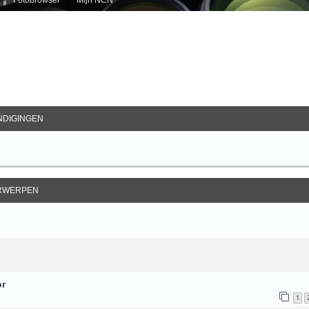
ebreid Zoeken
DIGINGEN
RWERPEN
or
1