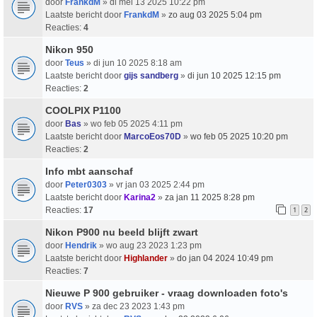
door
FrankdM
» di mei 13 2025 10:22 pm
Laatste bericht door
FrankdM
»
zo aug 03 2025 5:04 pm
Reacties:
4
Nikon 950
door
Teus
» di jun 10 2025 8:18 am
Laatste bericht door
gijs sandberg
»
di jun 10 2025 12:15 pm
Reacties:
2
COOLPIX P1100
door
Bas
» wo feb 05 2025 4:11 pm
Laatste bericht door
MarcoEos70D
»
wo feb 05 2025 10:20 pm
Reacties:
2
Info mbt aanschaf
door
Peter0303
» vr jan 03 2025 2:44 pm
Laatste bericht door
Karina2
»
za jan 11 2025 8:28 pm
Reacties:
17
1
2
Nikon P900 nu beeld blijft zwart
door
Hendrik
» wo aug 23 2023 1:23 pm
Laatste bericht door
Highlander
»
do jan 04 2024 10:49 pm
Reacties:
7
Nieuwe P 900 gebruiker - vraag downloaden foto's
door
RVS
» za dec 23 2023 1:43 pm