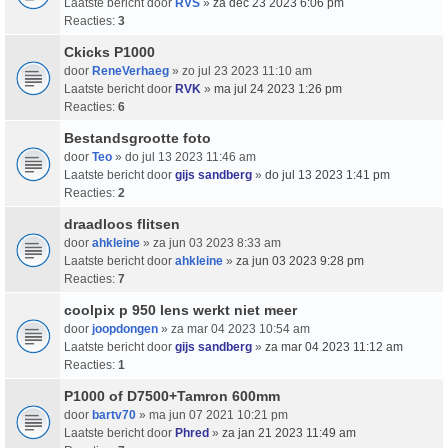
Laatste bericht door
RVS
»
za dec 23 2023 6:06 pm
Reacties:
3
Ckicks P1000
door
ReneVerhaeg
» zo jul 23 2023 11:10 am
Laatste bericht door
RVK
»
ma jul 24 2023 1:26 pm
Reacties:
6
Bestandsgrootte foto
door
Teo
» do jul 13 2023 11:46 am
Laatste bericht door
gijs sandberg
»
do jul 13 2023 1:41 pm
Reacties:
2
draadloos flitsen
door
ahkleine
» za jun 03 2023 8:33 am
Laatste bericht door
ahkleine
»
za jun 03 2023 9:28 pm
Reacties:
7
coolpix p 950 lens werkt niet meer
door
joopdongen
» za mar 04 2023 10:54 am
Laatste bericht door
gijs sandberg
»
za mar 04 2023 11:12 am
Reacties:
1
P1000 of D7500+Tamron 600mm
door
bartv70
» ma jun 07 2021 10:21 pm
Laatste bericht door
Phred
»
za jan 21 2023 11:49 am