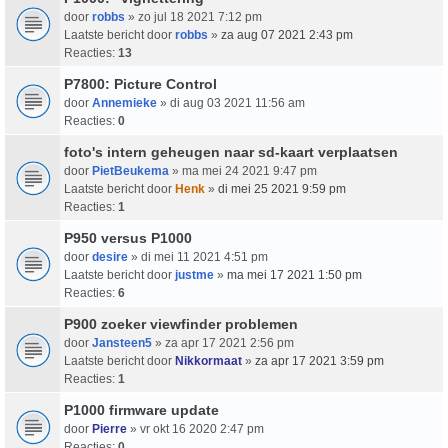
door
robbs
» zo jul 18 2021 7:12 pm
Laatste bericht door
robbs
»
za aug 07 2021 2:43 pm
Reacties:
13
P7800: Picture Control
door
Annemieke
» di aug 03 2021 11:56 am
Reacties:
0
foto's intern geheugen naar sd-kaart verplaatsen
door
PietBeukema
» ma mei 24 2021 9:47 pm
Laatste bericht door
Henk
»
di mei 25 2021 9:59 pm
Reacties:
1
P950 versus P1000
door
desire
» di mei 11 2021 4:51 pm
Laatste bericht door
justme
»
ma mei 17 2021 1:50 pm
Reacties:
6
P900 zoeker viewfinder problemen
door
Jansteen5
» za apr 17 2021 2:56 pm
Laatste bericht door
Nikkormaat
»
za apr 17 2021 3:59 pm
Reacties:
1
P1000 firmware update
door
Pierre
» vr okt 16 2020 2:47 pm
Reacties:
0