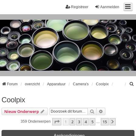
Registreer
Aanmelden
Forum
overzicht
Apparatuur
Camera's
Coolpix
Coolpix
k
Zoek
Uitgebreid Zoeke
Nieuw Onderwerp
Pagina
1
Van
15
1
2
3
4
5
15
Volgende
359 Onderwerpen
…
Aankondigingen