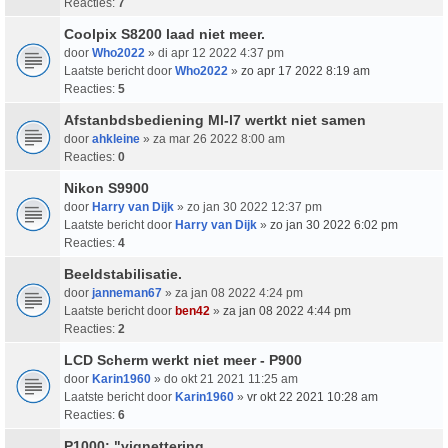
Reacties:
7
Coolpix S8200 laad niet meer.
door
Who2022
» di apr 12 2022 4:37 pm
Laatste bericht door
Who2022
»
zo apr 17 2022 8:19 am
Reacties:
5
Afstanbdsbediening Ml-l7 wertkt niet samen
door
ahkleine
» za mar 26 2022 8:00 am
Reacties:
0
Nikon S9900
door
Harry van Dijk
» zo jan 30 2022 12:37 pm
Laatste bericht door
Harry van Dijk
»
zo jan 30 2022 6:02 pm
Reacties:
4
Beeldstabilisatie.
door
janneman67
» za jan 08 2022 4:24 pm
Laatste bericht door
ben42
»
za jan 08 2022 4:44 pm
Reacties:
2
LCD Scherm werkt niet meer - P900
door
Karin1960
» do okt 21 2021 11:25 am
Laatste bericht door
Karin1960
»
vr okt 22 2021 10:28 am
Reacties:
6
P1000: "vignettering