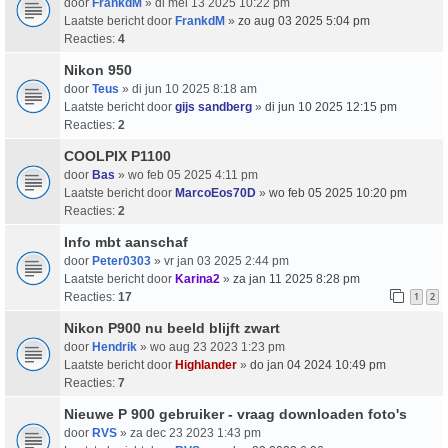
door
FrankdM
» di mei 13 2025 10:22 pm
Laatste bericht door
FrankdM
»
zo aug 03 2025 5:04 pm
Reacties:
4
Nikon 950
door
Teus
» di jun 10 2025 8:18 am
Laatste bericht door
gijs sandberg
»
di jun 10 2025 12:15 pm
Reacties:
2
COOLPIX P1100
door
Bas
» wo feb 05 2025 4:11 pm
Laatste bericht door
MarcoEos70D
»
wo feb 05 2025 10:20 pm
Reacties:
2
Info mbt aanschaf
door
Peter0303
» vr jan 03 2025 2:44 pm
Laatste bericht door
Karina2
»
za jan 11 2025 8:28 pm
Reacties:
17
1
2
Nikon P900 nu beeld blijft zwart
door
Hendrik
» wo aug 23 2023 1:23 pm
Laatste bericht door
Highlander
»
do jan 04 2024 10:49 pm
Reacties:
7
Nieuwe P 900 gebruiker - vraag downloaden foto's
door
RVS
» za dec 23 2023 1:43 pm