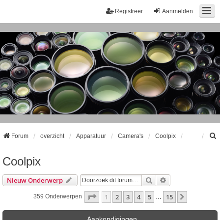
Registreer
Aanmelden
Forum
overzicht
Apparatuur
Camera's
Coolpix
Coolpix
k
Zoek
Uitgebreid Zoeke
Nieuw Onderwerp
Pagina
1
Van
15
1
2
3
4
5
15
Volgende
359 Onderwerpen
…
Aankondigingen