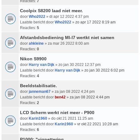
Reacties:
7
Coolpix S8200 laad niet meer.
door
Who2022
» di apr 12 2022 4:37 pm
Laatste bericht door
Who2022
»
zo apr 17 2022 8:19 am
Reacties:
5
Afstanbdsbediening Ml-l7 wertkt niet samen
door
ahkleine
» za mar 26 2022 8:00 am
Reacties:
0
Nikon S9900
door
Harry van Dijk
» zo jan 30 2022 12:37 pm
Laatste bericht door
Harry van Dijk
»
zo jan 30 2022 6:02 pm
Reacties:
4
Beeldstabilisatie.
door
janneman67
» za jan 08 2022 4:24 pm
Laatste bericht door
ben42
»
za jan 08 2022 4:44 pm
Reacties:
2
LCD Scherm werkt niet meer - P900
door
Karin1960
» do okt 21 2021 11:25 am
Laatste bericht door
Karin1960
»
vr okt 22 2021 10:28 am
Reacties:
6
P1000: "vignettering