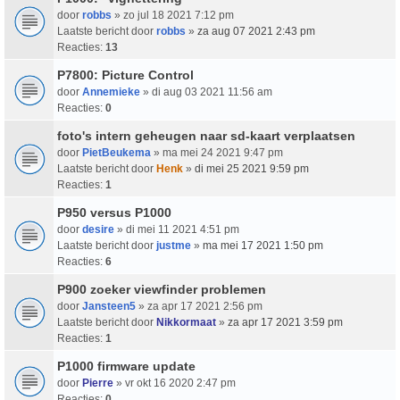
door
robbs
» zo jul 18 2021 7:12 pm
Laatste bericht door
robbs
»
za aug 07 2021 2:43 pm
Reacties:
13
P7800: Picture Control
door
Annemieke
» di aug 03 2021 11:56 am
Reacties:
0
foto's intern geheugen naar sd-kaart verplaatsen
door
PietBeukema
» ma mei 24 2021 9:47 pm
Laatste bericht door
Henk
»
di mei 25 2021 9:59 pm
Reacties:
1
P950 versus P1000
door
desire
» di mei 11 2021 4:51 pm
Laatste bericht door
justme
»
ma mei 17 2021 1:50 pm
Reacties:
6
P900 zoeker viewfinder problemen
door
Jansteen5
» za apr 17 2021 2:56 pm
Laatste bericht door
Nikkormaat
»
za apr 17 2021 3:59 pm
Reacties:
1
P1000 firmware update
door
Pierre
» vr okt 16 2020 2:47 pm
Reacties:
0