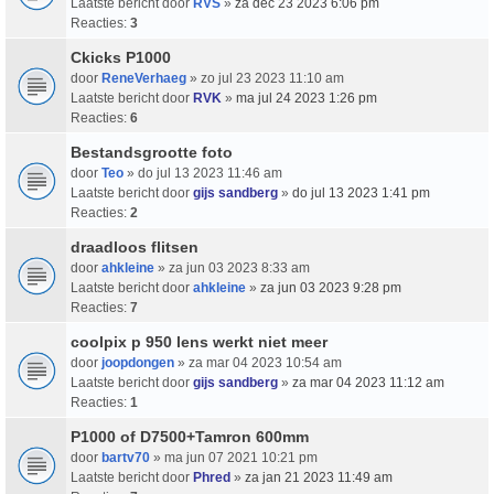
Laatste bericht door
RVS
»
za dec 23 2023 6:06 pm
Reacties:
3
Ckicks P1000
door
ReneVerhaeg
» zo jul 23 2023 11:10 am
Laatste bericht door
RVK
»
ma jul 24 2023 1:26 pm
Reacties:
6
Bestandsgrootte foto
door
Teo
» do jul 13 2023 11:46 am
Laatste bericht door
gijs sandberg
»
do jul 13 2023 1:41 pm
Reacties:
2
draadloos flitsen
door
ahkleine
» za jun 03 2023 8:33 am
Laatste bericht door
ahkleine
»
za jun 03 2023 9:28 pm
Reacties:
7
coolpix p 950 lens werkt niet meer
door
joopdongen
» za mar 04 2023 10:54 am
Laatste bericht door
gijs sandberg
»
za mar 04 2023 11:12 am
Reacties:
1
P1000 of D7500+Tamron 600mm
door
bartv70
» ma jun 07 2021 10:21 pm
Laatste bericht door
Phred
»
za jan 21 2023 11:49 am