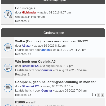
Forumregels
door
Highlander
» ma feb 01 2016 8:07 pm
Geplaatst in
Het Forum
Reacties:
0
Onderwerpen
Welke (Coolpix) camera voor kind van 10-12?
door
A3jaan
» za aug 16 2025 8:41 pm
Laatste bericht door
annoh
»
wo aug 20 2025 11:20 pm
Reacties:
12
Wie heeft een Coolpix A?
door
Bloemink123
» vr aug 08 2025 9:17 pm
Laatste bericht door
Genster
»
za aug 09 2025 7:04 am
Reacties:
2
Coolpix A, geen belichtingsaanduiding in monitor
door
Bloemink123
» zo aug 03 2025 11:16 am
Laatste bericht door
Genster
»
za aug 09 2025 7:04 am
Reacties:
17
1
2
P1000 en wifi