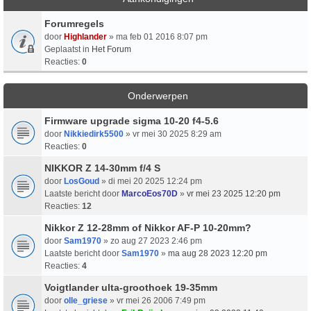
Forumregels
door
Highlander
» ma feb 01 2016 8:07 pm
Geplaatst in
Het Forum
Reacties:
0
Onderwerpen
Firmware upgrade sigma 10-20 f4-5.6
door
Nikkiedirk5500
» vr mei 30 2025 8:29 am
Reacties:
0
NIKKOR Z 14-30mm f/4 S
door
LosGoud
» di mei 20 2025 12:24 pm
Laatste bericht door
MarcoEos70D
»
vr mei 23 2025 12:20 pm
Reacties:
12
Nikkor Z 12-28mm of Nikkor AF-P 10-20mm?
door
Sam1970
» zo aug 27 2023 2:46 pm
Laatste bericht door
Sam1970
»
ma aug 28 2023 12:20 pm
Reacties:
4
Voigtlander ulta-groothoek 19-35mm
door
olle_griese
» vr mei 26 2006 7:49 pm