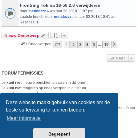
Frontring Tokina 16-50 2.8 verwijderen
door
mendezzz
» wo mar 28 2018 11:07 pm
Laatste bericht door
mendezzz
»
di apr 03 2018 10:41 am
Reacties:
1
Nieuw Onderwerp
Pagina
1
Van
19
1
2
3
4
5
19
Volgende
451 Onderwerpen
…
Ga Naar
FORUMPERMISSIES
Je
kunt niet
nieuwe berichten plaatsen in dit forum
Je
kunt niet
reageren op onderwerpen in dit forum
Je
kunt niet
je eigen berichten wijzigen in dit forum
Je
kunt niet
je eigen berichten verwijderen in dit forum
Deze website maakt gebruik van cookies om de
Nikon Club Nederland - Team
beste surfervaring te kunnen bieden.
Forum
Contact
Meer informatie
Copyright © Nikon Club Nederland 2023
Begrepen!
Powered by
phpBB
® Forum Software © phpBB Limited