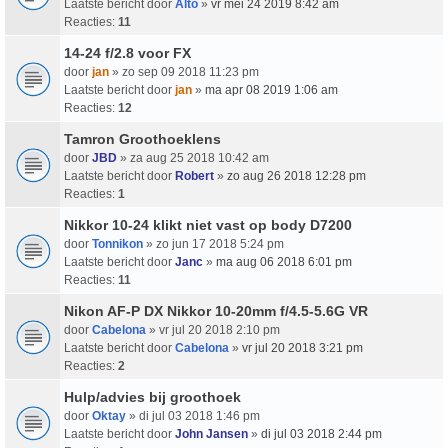
Laatste bericht door
Alto
»
vr mei 24 2019 8:42 am
Reacties:
11
14-24 f/2.8 voor FX
door
jan
» zo sep 09 2018 11:23 pm
Laatste bericht door
jan
»
ma apr 08 2019 1:06 am
Reacties:
12
Tamron Groothoeklens
door
JBD
» za aug 25 2018 10:42 am
Laatste bericht door
Robert
»
zo aug 26 2018 12:28 pm
Reacties:
1
Nikkor 10-24 klikt niet vast op body D7200
door
Tonnikon
» zo jun 17 2018 5:24 pm
Laatste bericht door
Janc
»
ma aug 06 2018 6:01 pm
Reacties:
11
Nikon AF-P DX Nikkor 10-20mm f/4.5-5.6G VR
door
Cabelona
» vr jul 20 2018 2:10 pm
Laatste bericht door
Cabelona
»
vr jul 20 2018 3:21 pm
Reacties:
2
Hulp/advies bij groothoek
door
Oktay
» di jul 03 2018 1:46 pm
Laatste bericht door
John Jansen
»
di jul 03 2018 2:44 pm