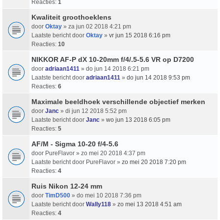
Reacties:
1
Kwaliteit groothoeklens
door
Oktay
» za jun 02 2018 4:21 pm
Laatste bericht door
Oktay
»
vr jun 15 2018 6:16 pm
Reacties:
10
NIKKOR AF-P dX 10-20mm f/4/.5-5.6 VR op D7200
door
adriaan1411
» do jun 14 2018 6:21 pm
Laatste bericht door
adriaan1411
»
do jun 14 2018 9:53 pm
Reacties:
6
Maximale beeldhoek verschillende objectief merken
door
Janc
» di jun 12 2018 5:52 pm
Laatste bericht door
Janc
»
wo jun 13 2018 6:05 pm
Reacties:
5
AF/M - Sigma 10-20 f/4-5.6
door
PureFlavor
» zo mei 20 2018 4:37 pm
Laatste bericht door
PureFlavor
»
zo mei 20 2018 7:20 pm
Reacties:
4
Ruis Nikon 12-24 mm
door
TimD500
» do mei 10 2018 7:36 pm
Laatste bericht door
Wally118
»
zo mei 13 2018 4:51 am
Reacties:
4