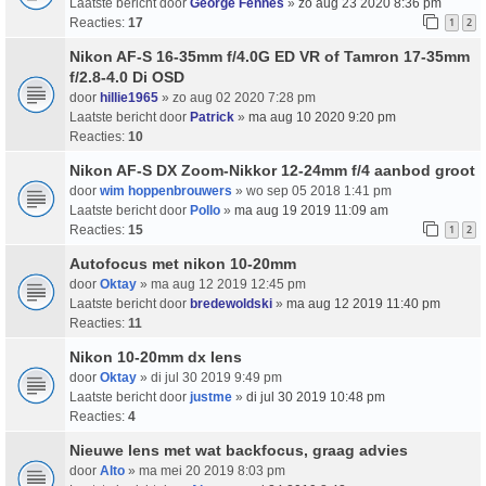
Laatste bericht door
George Fennes
»
zo aug 23 2020 8:36 pm
Reacties:
17
1
2
Nikon AF-S 16-35mm f/4.0G ED VR of Tamron 17-35mm
f/2.8-4.0 Di OSD
door
hillie1965
» zo aug 02 2020 7:28 pm
Laatste bericht door
Patrick
»
ma aug 10 2020 9:20 pm
Reacties:
10
Nikon AF-S DX Zoom-Nikkor 12-24mm f/4 aanbod groot
door
wim hoppenbrouwers
» wo sep 05 2018 1:41 pm
Laatste bericht door
Pollo
»
ma aug 19 2019 11:09 am
Reacties:
15
1
2
Autofocus met nikon 10-20mm
door
Oktay
» ma aug 12 2019 12:45 pm
Laatste bericht door
bredewoldski
»
ma aug 12 2019 11:40 pm
Reacties:
11
Nikon 10-20mm dx lens
door
Oktay
» di jul 30 2019 9:49 pm
Laatste bericht door
justme
»
di jul 30 2019 10:48 pm
Reacties:
4
Nieuwe lens met wat backfocus, graag advies
door
Alto
» ma mei 20 2019 8:03 pm