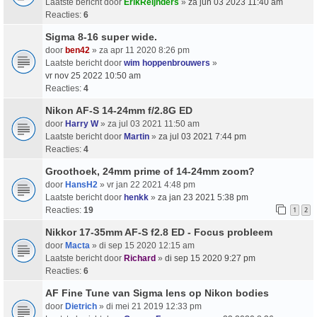
Laatste bericht door
ErikReijnders
»
za jun 03 2023 11:40 am
Reacties:
6
Sigma 8-16 super wide.
door
ben42
» za apr 11 2020 8:26 pm
Laatste bericht door
wim hoppenbrouwers
»
vr nov 25 2022 10:50 am
Reacties:
4
Nikon AF-S 14-24mm f/2.8G ED
door
Harry W
» za jul 03 2021 11:50 am
Laatste bericht door
Martin
»
za jul 03 2021 7:44 pm
Reacties:
4
Groothoek, 24mm prime of 14-24mm zoom?
door
HansH2
» vr jan 22 2021 4:48 pm
Laatste bericht door
henkk
»
za jan 23 2021 5:38 pm
Reacties:
19
1
2
Nikkor 17-35mm AF-S f2.8 ED - Focus probleem
door
Macta
» di sep 15 2020 12:15 am
Laatste bericht door
Richard
»
di sep 15 2020 9:27 pm
Reacties:
6
AF Fine Tune van Sigma lens op Nikon bodies
door
Dietrich
» di mei 21 2019 12:33 pm