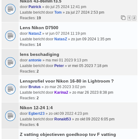
Nikon 43-86mm f3.5
door
Patrick
» do jul 25 2024 12:41 pm
Laatste bericht door
Tom
»
za jul 27 2024 2:53 pm
Reacties:
19
1
2
Lens Nikon D7500
door
NatasZ
» vr jun 07 2024 11:19 pm
Laatste bericht door
NatasZ
»
zo jun 09 2024 1:35 pm
Reacties:
14
lens beschadiging
door
antonie
» ma mei 01 2023 9:13 pm
Laatste bericht door
Peter
»
vr mei 05 2023 7:18 pm
Reacties:
2
Lensprofiel voor Nikon 16-80 in Lightroom ?
door
Brutus
» zo mar 26 2023 3:02 pm
Laatste bericht door
Karina2
»
zo mar 26 2023 8:38 pm
Reacties:
2
Nikon 12-24 1:4
door
Egbert23
» zo okt 09 2022 4:23 pm
Laatste bericht door
Ronald53
»
zo okt 09 2022 6:05 pm
Reacties:
6
Z vatting objectieven goedkoop tov F vatting