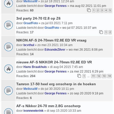
door
MelissaW
» zo jul 18 2021 12:24 am
Laatste bericht door
George Fennes
»
ma aug 02 2021 11:01 pm
Reacties:
60
1
2
3
4
5
3rd party 24-70 f2.8 op Z6
door
GraafFoto
» za jul 03 2021 7:11 pm
Laatste bericht door
GraafFoto
»
wo jul 07 2021 10:37 am
Reacties:
17
1
2
NIKON AF-S 24-70mm f/2.8E ED VR vraag
door
bcvthul
» zo mei 23 2021 10:34 am
Laatste bericht door
EdvandeZilver
»
wo mei 26 2021 8:06 pm
Reacties:
14
nieuwe AF-S NIKKOR 24-70mm f/2.8E ED VR
door
Hans Braakhuis
» di aug 04 2015 7:45 am
Laatste bericht door
George Fennes
»
za mei 22 2021 6:29 pm
Reacties:
204
1
11
12
13
14
…
Tamron 17-50 heel erg onscherp in de hoeken
door
MelissaW
» do jul 30 2020 10:11 pm
Laatste bericht door
George Fennes
»
zo sep 20 2020 9:18 pm
Reacties:
6
AF-s Nikkor 24-70 mm 2.8G onscherp
door
ivonnewierink
» di sep 15 2020 10:33 am