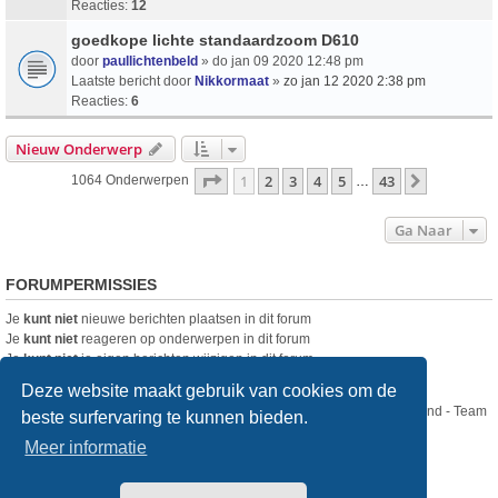
Reacties:
12
goedkope lichte standaardzoom D610
door
paullichtenbeld
» do jan 09 2020 12:48 pm
Laatste bericht door
Nikkormaat
»
zo jan 12 2020 2:38 pm
Reacties:
6
Nieuw Onderwerp
Pagina
1
Van
43
1
2
3
4
5
43
Volgende
1064 Onderwerpen
…
Ga Naar
FORUMPERMISSIES
Je
kunt niet
nieuwe berichten plaatsen in dit forum
Je
kunt niet
reageren op onderwerpen in dit forum
Je
kunt niet
je eigen berichten wijzigen in dit forum
Je
kunt niet
je eigen berichten verwijderen in dit forum
Deze website maakt gebruik van cookies om de
Nikon Club Nederland - Team
beste surfervaring te kunnen bieden.
Forum
Contact
Meer informatie
Copyright © Nikon Club Nederland 2023