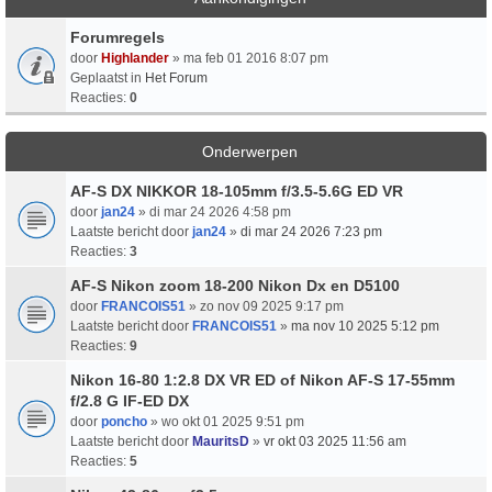
Forumregels
door
Highlander
» ma feb 01 2016 8:07 pm
Geplaatst in
Het Forum
Reacties:
0
Onderwerpen
AF-S DX NIKKOR 18-105mm f/3.5-5.6G ED VR
door
jan24
» di mar 24 2026 4:58 pm
Laatste bericht door
jan24
»
di mar 24 2026 7:23 pm
Reacties:
3
AF-S Nikon zoom 18-200 Nikon Dx en D5100
door
FRANCOIS51
» zo nov 09 2025 9:17 pm
Laatste bericht door
FRANCOIS51
»
ma nov 10 2025 5:12 pm
Reacties:
9
Nikon 16-80 1:2.8 DX VR ED of Nikon AF-S 17-55mm
f/2.8 G IF-ED DX
door
poncho
» wo okt 01 2025 9:51 pm
Laatste bericht door
MauritsD
»
vr okt 03 2025 11:56 am
Reacties:
5