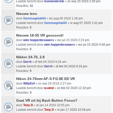
Laatste bericht door
ivonnewierink
»
zo sep 20 2020 2:30 pm
Reacties:
11
Nieuwe lens
door
Gemmageluk60
» do aug 06 2020 1:28 pm
Laatste bericht door
Gemmageluk60
»
vr aug 07 2020 1:41 pm
Reacties:
5
Nieuwe 18-55 VR gescoord!
door
wim hoppenbrouwers
» wo jul 15 2020 2:23 pm
Laatste bericht door
wim hoppenbrouwers
»
wo jul 15 2020 4:56 pm
Reacties:
5
Nikkor 24-70, 2.8
door
Gerrit
» di feb 04 2020 9:26 am
Laatste bericht door
Gerrit
»
di feb 04 2020 8:16 pm
Reacties:
5
Nikon 24-70mm AF-S F/2.8E ED VR
door
WillyEef
» zo sep 29 2019 2:27 pm
Laatste bericht door
w.wind
»
zo feb 02 2020 12:18 pm
Reacties:
3
Gaat VR uit bij Back Button Focus?
door
Tony D
» di jan 14 2020 10:55 pm
Laatste bericht door
Tony D
»
vr jan 17 2020 10:58 pm