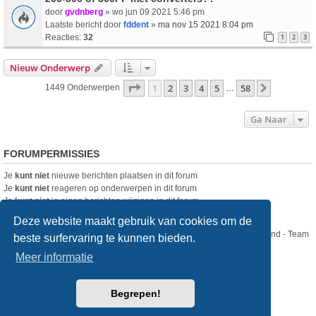
door
gvdnberg
» wo jun 09 2021 5:46 pm
Laatste bericht door
fddent
»
ma nov 15 2021 8:04 pm
Reacties:
32
1
2
3
Nieuw Onderwerp
Pagina
1
Van
58
1
2
3
4
5
58
Volgende
1449 Onderwerpen
…
Ga Naar
FORUMPERMISSIES
Je
kunt niet
nieuwe berichten plaatsen in dit forum
Je
kunt niet
reageren op onderwerpen in dit forum
Je
kunt niet
je eigen berichten wijzigen in dit forum
Je
kunt niet
je eigen berichten verwijderen in dit forum
Deze website maakt gebruik van cookies om de
Nikon Club Nederland - Team
beste surfervaring te kunnen bieden.
Forum
Contact
Meer informatie
Copyright © Nikon Club Nederland 2023
Begrepen!
Powered by
phpBB
® Forum Software © phpBB Limited
Style
we_universal
created by INVENTEA & v12mike