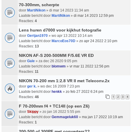
70-300mm, scherpte
door
MartiNikon
» di mar 14 2023 11:34 am
Laatste bericht door
MartiNikon
»
di mar 14 2023 12:59 pm
Reacties:
4
Lens huren d7000 voor kijkhut fotografie
door
Gertjan1970
» wo apr 13 2022 10:14 am
Laatste bericht door
MarcoEos70D
»
zo apr 24 2022 2:10 pm
Reacties:
13
NIKON AF-S 200-500MM F/5.6E VR ED
door
Gale
» za dec 26 2020 9:05 pm
Laatste bericht door
blomwm
»
vr mar 11 2022 12:56 pm
Reacties:
11
NIKON 70-200 mm 1:2.8 VR II met Teleconv.2x
door
ger k.
» wo dec 16 2009 7:23 pm
Laatste bericht door
henkk
»
zo feb 27 2022 6:24 pm
Reacties:
46
1
2
3
4
F 70-200mm f4 + TC14II (op een Z6)
door
Skippy
» zo jan 16 2022 5:55 pm
Laatste bericht door
Gemmageluk60
»
ma jan 17 2022 10:19 am
Reacties:
1
200-500 of 300PF met converters??