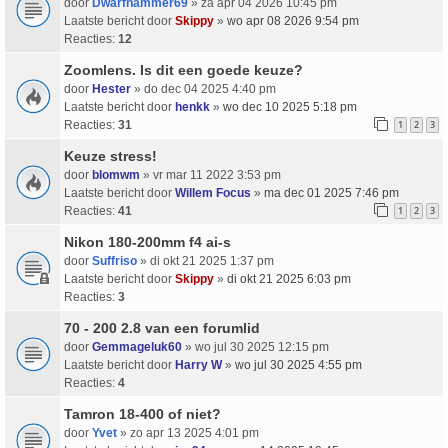
door
Dwarfhammer69
» za apr 04 2026 10:45 pm
Laatste bericht door
Skippy
»
wo apr 08 2026 9:54 pm
Reacties:
12
Zoomlens. Is dit een goede keuze?
door
Hester
» do dec 04 2025 4:40 pm
Laatste bericht door
henkk
»
wo dec 10 2025 5:18 pm
Reacties:
31
1
2
3
Keuze stress!
door
blomwm
» vr mar 11 2022 3:53 pm
Laatste bericht door
Willem Focus
»
ma dec 01 2025 7:46 pm
Reacties:
41
1
2
3
Nikon 180-200mm f4 ai-s
door
Suffriso
» di okt 21 2025 1:37 pm
Laatste bericht door
Skippy
»
di okt 21 2025 6:03 pm
Reacties:
3
70 - 200 2.8 van een forumlid
door
Gemmageluk60
» wo jul 30 2025 12:15 pm
Laatste bericht door
Harry W
»
wo jul 30 2025 4:55 pm
Reacties:
4
Tamron 18-400 of niet?
door
Yvet
» zo apr 13 2025 4:01 pm