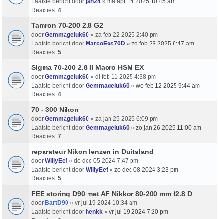
Laatste bericht door
jan24
»
ma apr 14 2025 10:45 am
Reacties:
4
Tamron 70-200 2.8 G2
door
Gemmageluk60
» za feb 22 2025 2:40 pm
Laatste bericht door
MarcoEos70D
»
zo feb 23 2025 9:47 am
Reacties:
5
Sigma 70-200 2.8 II Macro HSM EX
door
Gemmageluk60
» di feb 11 2025 4:38 pm
Laatste bericht door
Gemmageluk60
»
wo feb 12 2025 9:44 am
Reacties:
4
70 - 300 Nikon
door
Gemmageluk60
» za jan 25 2025 6:09 pm
Laatste bericht door
Gemmageluk60
»
zo jan 26 2025 11:00 am
Reacties:
7
reparateur Nikon lenzen in Duitsland
door
WillyEef
» do dec 05 2024 7:47 pm
Laatste bericht door
WillyEef
»
zo dec 08 2024 3:23 pm
Reacties:
5
FEE storing D90 met AF Nikkor 80-200 mm f2.8 D
door
BartD90
» vr jul 19 2024 10:34 am
Laatste bericht door
henkk
»
vr jul 19 2024 7:20 pm