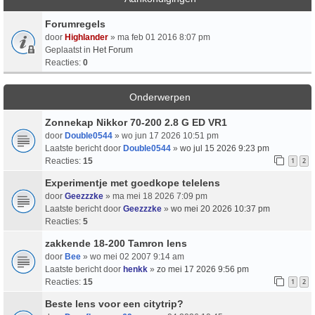
Forumregels
door
Highlander
» ma feb 01 2016 8:07 pm
Geplaatst in
Het Forum
Reacties:
0
Onderwerpen
Zonnekap Nikkor 70-200 2.8 G ED VR1
door
Double0544
» wo jun 17 2026 10:51 pm
Laatste bericht door
Double0544
»
wo jul 15 2026 9:23 pm
Reacties:
15
1
2
Experimentje met goedkope telelens
door
Geezzzke
» ma mei 18 2026 7:09 pm
Laatste bericht door
Geezzzke
»
wo mei 20 2026 10:37 pm
Reacties:
5
zakkende 18-200 Tamron lens
door
Bee
» wo mei 02 2007 9:14 am
Laatste bericht door
henkk
»
zo mei 17 2026 9:56 pm
Reacties:
15
1
2
Beste lens voor een citytrip?