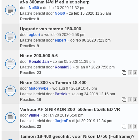
af-s 300mm f4/d if ed niet scherp
door
Nol60
» do feb 13 2020 11:32 pm
Laatste bericht door
Nol60
»
za feb 15 2020 11:26 am
Reacties:
8
Upgrade van tamron 150-600
door
egbert
» wo feb 05 2020 6:58 pm
Laatste bericht door
egbert
»
do feb 06 2020 7:23 pm
Reacties:
9
Nikon 200-500 5.6
door
Ronald Jan
» zo jan 05 2020 11:39 pm
Laatste bericht door
Ronald53
»
di jan 07 2020 7:56 pm
Reacties:
23
1
2
Nikon 18-300 vs Tamron 18-400
door
Motorwybe
» wo aug 07 2019 10:45 pm
Laatste bericht door
Patrick
»
za aug 24 2019 12:16 pm
Reacties:
16
1
2
Verhuur AF-S NIKKOR 200–500mm f/5.6E ED VR
door
vinkie
» zo jan 20 2019 6:50 pm
Laatste bericht door
JurjenF
»
di jul 30 2019 12:34 pm
Reacties:
22
1
2
Tamron 18-400 geschikt voor Nikon D750 (Fullframe)?