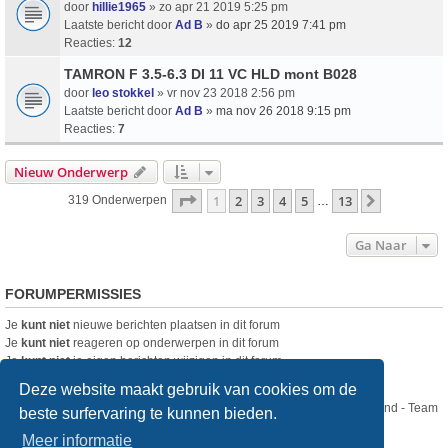
door
hillie1965
» zo apr 21 2019 5:25 pm
Laatste bericht door
Ad B
»
do apr 25 2019 7:41 pm
Reacties:
12
TAMRON F 3.5-6.3 DI 11 VC HLD mont B028
door
leo stokkel
» vr nov 23 2018 2:56 pm
Laatste bericht door
Ad B
»
ma nov 26 2018 9:15 pm
Reacties:
7
Nieuw Onderwerp
Pagina
1
Van
13
1
2
3
4
5
13
Volgende
319 Onderwerpen
…
Ga Naar
FORUMPERMISSIES
Je
kunt niet
nieuwe berichten plaatsen in dit forum
Je
kunt niet
reageren op onderwerpen in dit forum
Je
kunt niet
je eigen berichten wijzigen in dit forum
Je
kunt niet
je eigen berichten verwijderen in dit forum
Deze website maakt gebruik van cookies om de
Nikon Club Nederland - Team
beste surfervaring te kunnen bieden.
Forum
Contact
Meer informatie