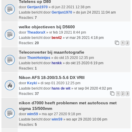
Telelens op D80
door
Gertjan1970
» di jun 22 2021 12:38 pm
Laatste bericht door
Gertjan1970
»
do jun 24 2021 11:04 am
Reacties:
7
welke objectieven bij D5600
door
TheadoraX
» vr feb 19 2021 8:44 pm
Laatste bericht door
ben42
»
vr mar 26 2021 4:18 pm
Reacties:
20
1
2
Teleconverter bij maanfotografie
door
ThomHeintjes
» do okt 15 2020 12:35 pm
Laatste bericht door
henkk
»
do okt 15 2020 6:19 pm
Reacties:
1
Nikon AFS 18-200/3.5-5.6 DX VRII
door
Keyki
» di sep 01 2020 12:25 pm
Laatste bericht door
hans de wit
»
vr sep 04 2020 4:02 pm
Reacties:
37
1
2
3
nikon d7000 heeft problemen met autofocus met
sigma 15/500mm
door
wim59
» ma apr 27 2020 9:18 pm
Laatste bericht door
wim59
»
wo apr 29 2020 10:06 pm
Reacties:
5