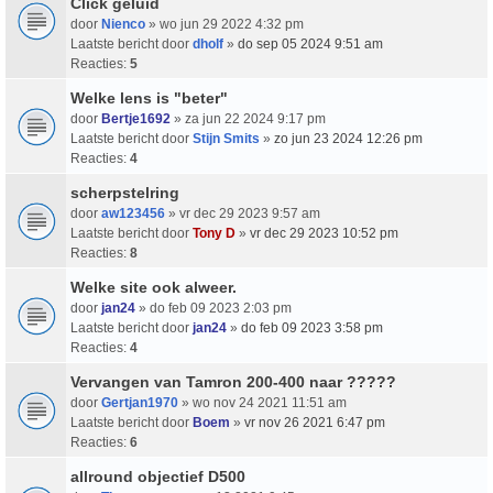
Click geluid
door
Nienco
» wo jun 29 2022 4:32 pm
Laatste bericht door
dholf
»
do sep 05 2024 9:51 am
Reacties:
5
Welke lens is "beter"
door
Bertje1692
» za jun 22 2024 9:17 pm
Laatste bericht door
Stijn Smits
»
zo jun 23 2024 12:26 pm
Reacties:
4
scherpstelring
door
aw123456
» vr dec 29 2023 9:57 am
Laatste bericht door
Tony D
»
vr dec 29 2023 10:52 pm
Reacties:
8
Welke site ook alweer.
door
jan24
» do feb 09 2023 2:03 pm
Laatste bericht door
jan24
»
do feb 09 2023 3:58 pm
Reacties:
4
Vervangen van Tamron 200-400 naar ?????
door
Gertjan1970
» wo nov 24 2021 11:51 am
Laatste bericht door
Boem
»
vr nov 26 2021 6:47 pm
Reacties:
6
allround objectief D500