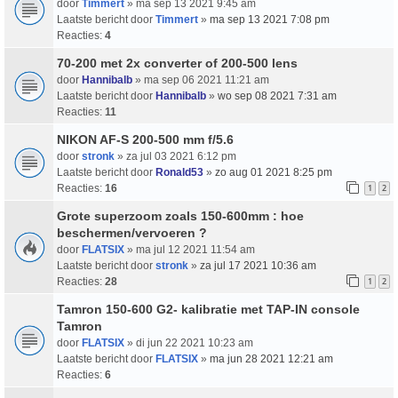
door
Timmert
» ma sep 13 2021 9:45 am
Laatste bericht door
Timmert
»
ma sep 13 2021 7:08 pm
Reacties:
4
70-200 met 2x converter of 200-500 lens
door
Hannibalb
» ma sep 06 2021 11:21 am
Laatste bericht door
Hannibalb
»
wo sep 08 2021 7:31 am
Reacties:
11
NIKON AF-S 200-500 mm f/5.6
door
stronk
» za jul 03 2021 6:12 pm
Laatste bericht door
Ronald53
»
zo aug 01 2021 8:25 pm
Reacties:
16
1
2
Grote superzoom zoals 150-600mm : hoe
beschermen/vervoeren ?
door
FLATSIX
» ma jul 12 2021 11:54 am
Laatste bericht door
stronk
»
za jul 17 2021 10:36 am
Reacties:
28
1
2
Tamron 150-600 G2- kalibratie met TAP-IN console
Tamron
door
FLATSIX
» di jun 22 2021 10:23 am
Laatste bericht door
FLATSIX
»
ma jun 28 2021 12:21 am
Reacties:
6