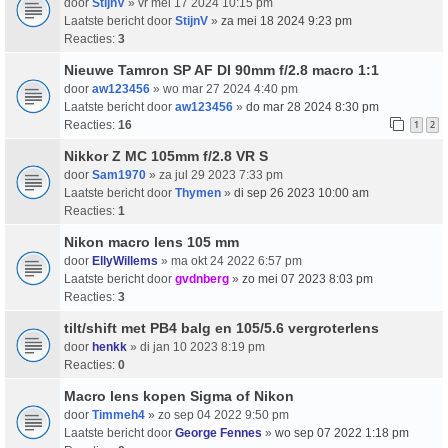
door
StijnV
» vr mei 17 2024 10:15 pm
Laatste bericht door
StijnV
»
za mei 18 2024 9:23 pm
Reacties:
3
Nieuwe Tamron SP AF DI 90mm f/2.8 macro 1:1
door
aw123456
» wo mar 27 2024 4:40 pm
Laatste bericht door
aw123456
»
do mar 28 2024 8:30 pm
Reacties:
16
1
2
Nikkor Z MC 105mm f/2.8 VR S
door
Sam1970
» za jul 29 2023 7:33 pm
Laatste bericht door
Thymen
»
di sep 26 2023 10:00 am
Reacties:
1
Nikon macro lens 105 mm
door
EllyWillems
» ma okt 24 2022 6:57 pm
Laatste bericht door
gvdnberg
»
zo mei 07 2023 8:03 pm
Reacties:
3
tilt/shift met PB4 balg en 105/5.6 vergroterlens
door
henkk
» di jan 10 2023 8:19 pm
Reacties:
0
Macro lens kopen Sigma of Nikon
door
Timmeh4
» zo sep 04 2022 9:50 pm
Laatste bericht door
George Fennes
»
wo sep 07 2022 1:18 pm