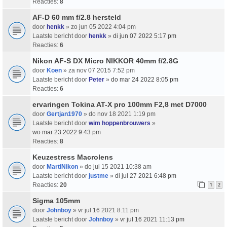
Reacties:
8
AF-D 60 mm f/2.8 hersteld
door
henkk
» zo jun 05 2022 4:04 pm
Laatste bericht door
henkk
»
di jun 07 2022 5:17 pm
Reacties:
6
Nikon AF-S DX Micro NIKKOR 40mm f/2.8G
door
Koen
» za nov 07 2015 7:52 pm
Laatste bericht door
Peter
»
do mar 24 2022 8:05 pm
Reacties:
6
ervaringen Tokina AT-X pro 100mm F2,8 met D7000
door
Gertjan1970
» do nov 18 2021 1:19 pm
Laatste bericht door
wim hoppenbrouwers
»
wo mar 23 2022 9:43 pm
Reacties:
8
Keuzestress Macrolens
door
MartiNikon
» do jul 15 2021 10:38 am
Laatste bericht door
justme
»
di jul 27 2021 6:48 pm
Reacties:
20
1
2
Sigma 105mm
door
Johnboy
» vr jul 16 2021 8:11 pm
Laatste bericht door
Johnboy
»
vr jul 16 2021 11:13 pm