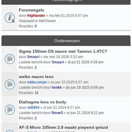
Forumregels
door
Highlander
» ma feb 01 2016 8:07 pm
Geplaatst in
Het Forum
Reacties:
0
Onderwerpen
Sigma 150mm OS macro met Tamron 1.4TC?
door
Smaart
» ma mei 18 2026 5:32 pm
Laatste bericht door
Smaart
»
di jul 21 2026 4:28 pm
Reacties:
2
welke macro lens
door
eddycampo
» zo jun 15 2025 8:37 am
Laatste bericht door
henkk
»
do jun 19 2025 6:08 pm
Reacties:
11
Diafragma lens vs body
door
sb0864
» vr jun 21 2024 8:27 pm
Laatste bericht door
ReneG
»
vr jun 21 2024 9:21 pm
Reacties:
2
AF-S Micro 105mm 2.8 maakt piepend geluid