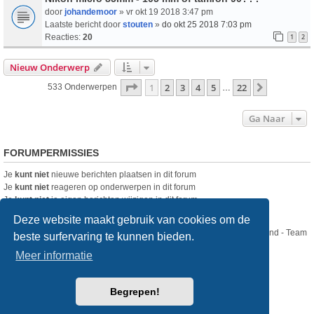
door
johandemoor
» vr okt 19 2018 3:47 pm
Laatste bericht door
stouten
»
do okt 25 2018 7:03 pm
Reacties:
20
1
2
Nieuw Onderwerp
Pagina
1
Van
22
1
2
3
4
5
22
Volgende
533 Onderwerpen
…
Ga Naar
FORUMPERMISSIES
Je
kunt niet
nieuwe berichten plaatsen in dit forum
Je
kunt niet
reageren op onderwerpen in dit forum
Je
kunt niet
je eigen berichten wijzigen in dit forum
Je
kunt niet
je eigen berichten verwijderen in dit forum
Deze website maakt gebruik van cookies om de
Nikon Club Nederland - Team
beste surfervaring te kunnen bieden.
Forum
Contact
Meer informatie
Copyright © Nikon Club Nederland 2023
Begrepen!
Powered by
phpBB
® Forum Software © phpBB Limited
Style
we_universal
created by INVENTEA & v12mike