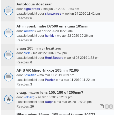
Autofocus doet raar
door
signxpress
» ma jun 22 2020 10:54 pm
Laatste bericht door
signxpress
»
wo jun 24 2020 11:41 pm
Reacties:
6
AF in combinatie D7500 en sigma 105mm
door
w0uter
» wo apr 22 2020 10:28 am
Laatste bericht door
henkk
»
wo apr 22 2020 10:26 pm
Reacties:
6
vraag 105 mm vr bezitters
door
dick
» ma okt 22 2007 6:57 pm
Laatste bericht door
HenkBogers
»
wo jul 03 2019 1:53 pm
Reacties:
6
AF-S VR Micro-Nikkor 105mm f/2.8G
door
Josefien
» ma mar 11 2019 9:39 pm
Laatste bericht door
Patrick
»
ma mar 11 2019 11:22 pm
Reacties:
3
vraag: macro lens 150, 180 of 200mm?
door
vdBerg
» zo feb 10 2019 12:39 pm
Laatste bericht door
Ralph
»
ma mar 04 2019 9:38 pm
Reacties:
26
1
2
Nikon micro 85mm - 105 mm of tamron 90???