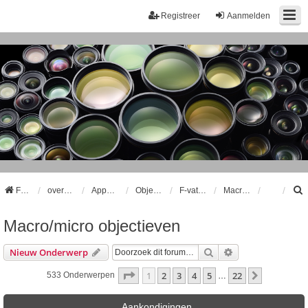
Registreer
Aanmelden
Forum
overzicht
Apparatuur
Objectieven
F-vatting Objectieven
Macro/micro objectieven
Macro/micro objectieven
k
Zoek
Uitgebreid Zoeke
Nieuw Onderwerp
Pagina
1
Van
22
1
2
3
4
5
22
Volgende
533 Onderwerpen
…
Aankondigingen