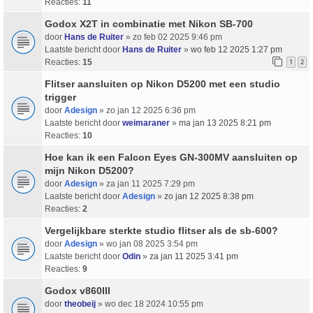
Reacties:
11
Godox X2T in combinatie met Nikon SB-700
door
Hans de Ruiter
» zo feb 02 2025 9:46 pm
Laatste bericht door
Hans de Ruiter
»
wo feb 12 2025 1:27 pm
Reacties:
15
1
2
Flitser aansluiten op Nikon D5200 met een studio
trigger
door
Adesign
» zo jan 12 2025 6:36 pm
Laatste bericht door
weimaraner
»
ma jan 13 2025 8:21 pm
Reacties:
10
Hoe kan ik een Falcon Eyes GN-300MV aansluiten op
mijn Nikon D5200?
door
Adesign
» za jan 11 2025 7:29 pm
Laatste bericht door
Adesign
»
zo jan 12 2025 8:38 pm
Reacties:
2
Vergelijkbare sterkte studio flitser als de sb-600?
door
Adesign
» wo jan 08 2025 3:54 pm
Laatste bericht door
Odin
»
za jan 11 2025 3:41 pm
Reacties:
9
Godox v860III
door
theobeij
» wo dec 18 2024 10:55 pm