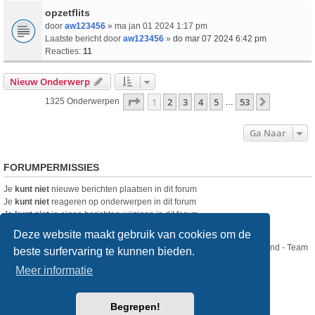
opzetflits
door
aw123456
» ma jan 01 2024 1:17 pm
Laatste bericht door
aw123456
»
do mar 07 2024 6:42 pm
Reacties:
11
Nieuw Onderwerp
Pagina
1
Van
53
1
2
3
4
5
53
Volgende
1325 Onderwerpen
…
Ga Naar
FORUMPERMISSIES
Je
kunt niet
nieuwe berichten plaatsen in dit forum
Je
kunt niet
reageren op onderwerpen in dit forum
Je
kunt niet
je eigen berichten wijzigen in dit forum
Je
kunt niet
je eigen berichten verwijderen in dit forum
Deze website maakt gebruik van cookies om de
Nikon Club Nederland - Team
beste surfervaring te kunnen bieden.
Forum
Contact
Meer informatie
Copyright © Nikon Club Nederland 2023
Begrepen!
Powered by
phpBB
® Forum Software © phpBB Limited