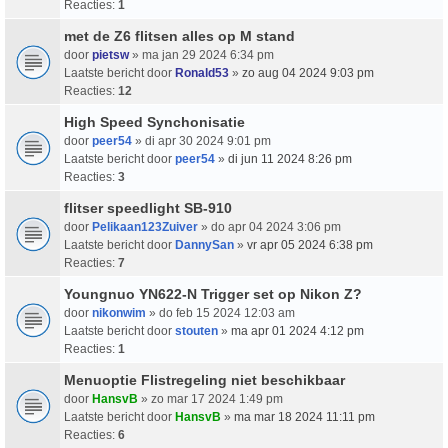
Reacties:
1
met de Z6 flitsen alles op M stand
door
pietsw
» ma jan 29 2024 6:34 pm
Laatste bericht door
Ronald53
»
zo aug 04 2024 9:03 pm
Reacties:
12
High Speed Synchonisatie
door
peer54
» di apr 30 2024 9:01 pm
Laatste bericht door
peer54
»
di jun 11 2024 8:26 pm
Reacties:
3
flitser speedlight SB-910
door
Pelikaan123Zuiver
» do apr 04 2024 3:06 pm
Laatste bericht door
DannySan
»
vr apr 05 2024 6:38 pm
Reacties:
7
Youngnuo YN622-N Trigger set op Nikon Z?
door
nikonwim
» do feb 15 2024 12:03 am
Laatste bericht door
stouten
»
ma apr 01 2024 4:12 pm
Reacties:
1
Menuoptie Flistregeling niet beschikbaar
door
HansvB
» zo mar 17 2024 1:49 pm
Laatste bericht door
HansvB
»
ma mar 18 2024 11:11 pm
Reacties:
6