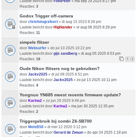
Laatste bericht door
FotoPeter
»
ma sep 29 2025 8:27 pm
Reacties:
3
Godox Trigger off-camera
door
chrisfotografeert
» di aug 15 2023 8:28 pm
Laatste bericht door
Highlander
»
vr aug 08 2025 8:28 pm
Reacties:
11
simpele flitser
door
Websurfer
» do jul 10 2025 10:22 pm
Laatste bericht door
gijs sandberg
»
di aug 05 2025 6:53 pm
Reacties:
16
1
2
Oude Nikon flitsers nog te gebruiken?
door
Jackv2025
» di jul 08 2025 6:51 pm
Laatste bericht door
Jackv2025
»
zo jul 13 2025 10:11 pm
Reacties:
4
Yongnuo YN685 meest recente firmware update?
door
Karina2
» zo jun 29 2025 9:49 pm
Laatste bericht door
Karina2
»
ma jun 30 2025 12:35 pm
Reacties:
2
Triggergebruik bij combi Z6-SB700
door
MelsB58
» di mei 12 2020 3:12 pm
Laatste bericht door
Gerard de Zwaan
»
do apr 24 2025 1:18 pm