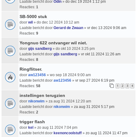
Laatste bericht door
Odin
»
do dec 19 2024 1:12 pm
Reacties:
1
SB-5000 stuk
door
wil
» do dec 12 2024 10:12 am
Laatste bericht door
Gerard de Zwaan
»
vr dec 13 2024 9:06 am
Reacties:
9
Yongnuo 622 ontvanger wil niet.
door
gijs sandberg
» do okt 10 2024 3:25 pm
Laatste bericht door
gijs sandberg
»
vr okt 11 2024 11:26 am
Reacties:
8
Ringflitser.
door
aw123456
» wo sep 18 2024 9:00 am
Laatste bericht door
aw123456
»
vr sep 27 2024 6:19 pm
Reacties:
58
1
2
3
4
instellingen terugzien
door
nikonwim
» za aug 31 2024 12:20 am
Laatste bericht door
nikonwim
»
za aug 31 2024 5:17 pm
Reacties:
2
trigger flash
door
kel
» zo aug 11 2024 7:04 pm
Laatste bericht door
keenoncoolstuff
»
zo aug 11 2024 11:47 pm