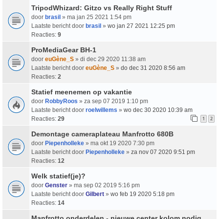
TripodWhizard: Gitzo vs Really Right Stuff
door
brasil
» ma jan 25 2021 1:54 pm
Laatste bericht door
brasil
»
wo jan 27 2021 12:25 pm
Reacties:
9
ProMediaGear BH-1
door
euGène_S
» di dec 29 2020 11:38 am
Laatste bericht door
euGène_S
»
do dec 31 2020 8:56 am
Reacties:
2
Statief meenemen op vakantie
door
RobbyRoos
» za sep 07 2019 1:10 pm
Laatste bericht door
roelwillems
»
wo dec 30 2020 10:39 am
Reacties:
29
1
2
Demontage cameraplateau Manfrotto 680B
door
Piepenholleke
» ma okt 19 2020 7:30 pm
Laatste bericht door
Piepenholleke
»
za nov 07 2020 9:51 pm
Reacties:
12
Welk statief(je)?
door
Genster
» ma sep 02 2019 5:16 pm
Laatste bericht door
Gilbert
»
wo feb 19 2020 5:18 pm
Reacties:
14
Manfrotto onderdelen - nieuwe center kolom nodig