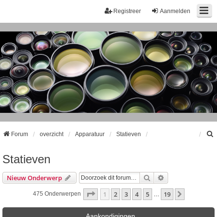
Registreer
Aanmelden
Forum
overzicht
Apparatuur
Statieven
Statieven
k
Zoek
Uitgebreid Zoeke
Nieuw Onderwerp
Pagina
1
Van
19
1
2
3
4
5
19
Volgende
475 Onderwerpen
…
Aankondigingen