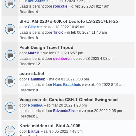
door
aw123456
» ma feb 19 2024 7:35 pm
Laatste bericht door
robcctje
»
di feb 20 2024 8:27 am
Reacties:
4
SIRUI AM-223+B-00K of Leofoto LS-223C+LH-25
door
Gilbert
» zo dec 18 2022 10:49 am
Laatste bericht door
TinoK
»
di feb 06 2024 11:40 am
Reacties:
8
Peak Design Travel Tripod
door
MarcB
» wo feb 05 2020 5:57 pm
Laatste bericht door
gvdnberg
»
do sep 28 2023 4:03 pm
Reacties:
12
astro statief
door
Hannibalb
» ma okt 03 2022 8:33 pm
Laatste bericht door
Hans Braakhuis
»
wo okt 05 2022 8:19 am
Reacties:
8
Vraag over de Caruba CSH-1 Gimbal Swinghead
door
RonnieA
» zo mar 20 2022 1:20 pm
Laatste bericht door
EdvandeZilver
»
zo mar 20 2022 2:05 pm
Reacties:
1
Korte middenzuil Sirui A-1005
door
Brutus
» za feb 05 2022 7:48 pm