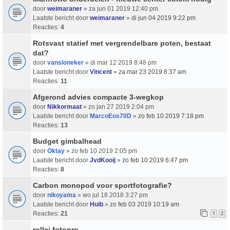
door
weimaraner
» za jun 01 2019 12:40 pm
Laatste bericht door
weimaraner
»
di jun 04 2019 9:22 pm
Reacties:
4
Rotsvast statief met vergrendelbare poten, bestaat
dat?
door
vansloneker
» di mar 12 2019 8:48 pm
Laatste bericht door
Vincent
»
za mar 23 2019 8:37 am
Reacties:
11
Afgerond advies compacte 3-wegkop
door
Nikkormaat
» zo jan 27 2019 2:04 pm
Laatste bericht door
MarcoEos70D
»
zo feb 10 2019 7:18 pm
Reacties:
13
Budget gimbalhead
door
Oktay
» zo feb 10 2019 2:05 pm
Laatste bericht door
JvdKooij
»
zo feb 10 2019 6:47 pm
Reacties:
8
Carbon monopod voor sportfotografie?
door
nikoyama
» wo jul 18 2018 3:27 pm
Laatste bericht door
Huib
»
zo feb 03 2019 10:19 am
Reacties:
21
1
2
rollei fotopro