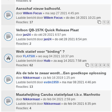
Reacties:
0
Aanschaf nieuw balhoofd.
door
Willem Focus
» ma sep 27 2021 4:45 pm
Laatste bericht door
Willem Focus
»
do dec 16 2021 10:21 pm
Reacties:
17
1
2
Velbon QB-157K Quick Release Plaat
door
jan24
» do okt 28 2021 6:57 pm
Laatste bericht door
jan24
»
do okt 28 2021 8:54 pm
Reacties:
2
Welk statief voor "birding" ?
door
FLATSIX
» wo aug 04 2021 10:37 pm
Laatste bericht door
Huib
»
za aug 14 2021 7:58 am
Reacties:
62
1
2
3
4
5
Als de tele te zwaar wordt…Een goedkope oplossing
door
Nikkormaat
» za feb 16 2019 1:25 pm
Laatste bericht door
evdm1959
»
ma mar 08 2021 4:46 pm
Reacties:
13
Maatafwijking Caruba statiefplaat t.b.v. Manfrotto
door
Nikkormaat
» do feb 04 2021 2:59 pm
Laatste bericht door
Nikkormaat
»
do feb 04 2021 6:35 pm
Reacties:
4