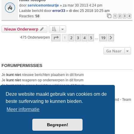
door
servicemonteurtje
» za mar 30 2013 4:24 pm
Laatste bericht door
error33
»
di dec 25 2018 10:25 am
Reacties:
58
1
2
3
4
Nieuw Onderwerp
Pagina
1
Van
19
1
2
3
4
5
19
Volgende
475 Onderwerpen
…
Ga Naar
FORUMPERMISSIES
Je
kunt niet
nieuwe berichten plaatsen in dit forum
Je
kunt niet
reageren op onderwerpen in dit forum
Je
kunt niet
je eigen berichten wijzigen in dit forum
Je
kunt niet
je eigen berichten verwijderen in dit forum
Deze website maakt gebruik van cookies om de
Nikon Club Nederland - Team
beste surfervaring te kunnen bieden.
Forum
Contact
Meer informatie
Copyright © Nikon Club Nederland 2023
Begrepen!
Powered by
phpBB
® Forum Software © phpBB Limited
Style
we_universal
created by INVENTEA & v12mike