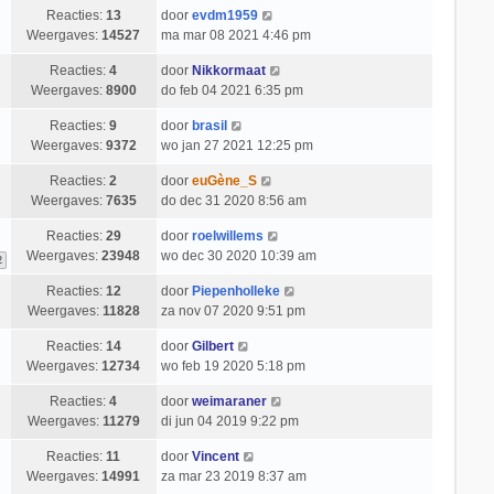
Reacties:
13
door
evdm1959
Weergaves:
14527
ma mar 08 2021 4:46 pm
Reacties:
4
door
Nikkormaat
Weergaves:
8900
do feb 04 2021 6:35 pm
Reacties:
9
door
brasil
Weergaves:
9372
wo jan 27 2021 12:25 pm
Reacties:
2
door
euGène_S
Weergaves:
7635
do dec 31 2020 8:56 am
Reacties:
29
door
roelwillems
Weergaves:
23948
wo dec 30 2020 10:39 am
2
Reacties:
12
door
Piepenholleke
Weergaves:
11828
za nov 07 2020 9:51 pm
Reacties:
14
door
Gilbert
Weergaves:
12734
wo feb 19 2020 5:18 pm
Reacties:
4
door
weimaraner
Weergaves:
11279
di jun 04 2019 9:22 pm
Reacties:
11
door
Vincent
Weergaves:
14991
za mar 23 2019 8:37 am