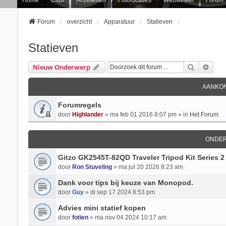
Forum
overzicht
Apparatuur
Statieven
Statieven
Zoek
Uitg
Nieuw Onderwerp
AANKON
Forumregels
door
Highlander
» ma feb 01 2016 8:07 pm » in
Het Forum
ONDE
Gitzo GK2545T-82QD Traveler Tripod Kit Series 2
door
Ron Stuveling
» ma jul 20 2026 8:23 am
Dank voor tips bij keuze van Monopod.
door
Guy
» di sep 17 2024 8:53 pm
Advies mini statief kopen
door
fotien
» ma nov 04 2024 10:17 am