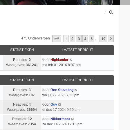
Z
o
e
k
Pagina
1
Van
19
1
2
3
4
5
19
Volgend
475 Onderwerpen
…
STATISTIEKEN
LAATSTE BERICHT
Reacties:
0
door
Highlander
Weergaves:
361241
ma feb 01 2016 8:07 pm
STATISTIEKEN
LAATSTE BERICHT
Reacties:
3
door
Ron Stuveling
Weergaves:
187
wo jul 22 2026 7:53 pm
Reacties:
4
door
Guy
Weergaves:
26694
di dec 17 2024 9:50 am
Reacties:
12
door
Nikkormaat
Weergaves:
7354
za dec 14 2024 12:15 pm