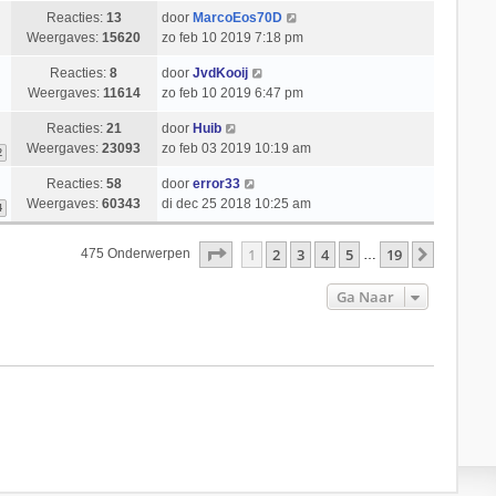
Reacties:
13
door
MarcoEos70D
Weergaves:
15620
zo feb 10 2019 7:18 pm
Reacties:
8
door
JvdKooij
Weergaves:
11614
zo feb 10 2019 6:47 pm
Reacties:
21
door
Huib
Weergaves:
23093
zo feb 03 2019 10:19 am
2
Reacties:
58
door
error33
Weergaves:
60343
di dec 25 2018 10:25 am
4
Pagina
1
Van
19
1
2
3
4
5
19
Volgend
475 Onderwerpen
…
Ga Naar