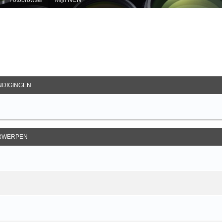
ebreid Zoeken
DIGINGEN
RWERPEN