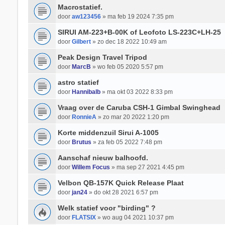
Macrostatief.
door
aw123456
» ma feb 19 2024 7:35 pm
SIRUI AM-223+B-00K of Leofoto LS-223C+LH-25
door
Gilbert
» zo dec 18 2022 10:49 am
Peak Design Travel Tripod
door
MarcB
» wo feb 05 2020 5:57 pm
astro statief
door
Hannibalb
» ma okt 03 2022 8:33 pm
Vraag over de Caruba CSH-1 Gimbal Swinghead
door
RonnieA
» zo mar 20 2022 1:20 pm
Korte middenzuil Sirui A-1005
door
Brutus
» za feb 05 2022 7:48 pm
Aanschaf nieuw balhoofd.
door
Willem Focus
» ma sep 27 2021 4:45 pm
Velbon QB-157K Quick Release Plaat
door
jan24
» do okt 28 2021 6:57 pm
Welk statief voor "birding" ?
door
FLATSIX
» wo aug 04 2021 10:37 pm