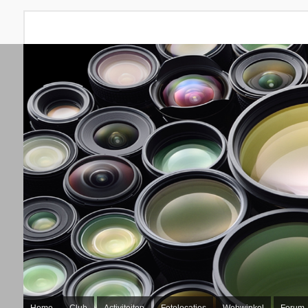
Home
Club
Activiteiten
Fotolocaties
Webwinkel
Forum