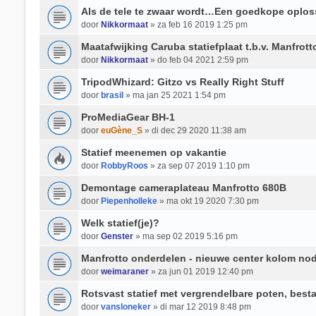
Als de tele te zwaar wordt…Een goedkope oplos
door
Nikkormaat
» za feb 16 2019 1:25 pm
Maatafwijking Caruba statiefplaat t.b.v. Manfrott
door
Nikkormaat
» do feb 04 2021 2:59 pm
TripodWhizard: Gitzo vs Really Right Stuff
door
brasil
» ma jan 25 2021 1:54 pm
ProMediaGear BH-1
door
euGène_S
» di dec 29 2020 11:38 am
Statief meenemen op vakantie
door
RobbyRoos
» za sep 07 2019 1:10 pm
Demontage cameraplateau Manfrotto 680B
door
Piepenholleke
» ma okt 19 2020 7:30 pm
Welk statief(je)?
door
Genster
» ma sep 02 2019 5:16 pm
Manfrotto onderdelen - nieuwe center kolom no
door
weimaraner
» za jun 01 2019 12:40 pm
Rotsvast statief met vergrendelbare poten, besta
door
vansloneker
» di mar 12 2019 8:48 pm