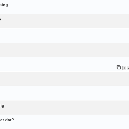
sing
o
1
dig
at dat?