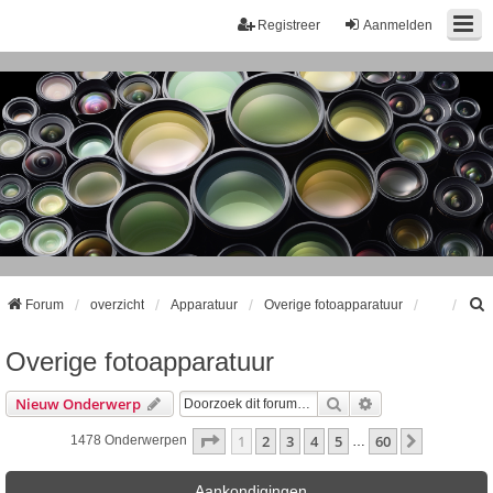
Registreer
Aanmelden
Forum
overzicht
Apparatuur
Overige fotoapparatuur
Overige fotoapparatuur
k
Zoek
Uitgebreid Zoeke
Nieuw Onderwerp
Pagina
1
Van
60
1
2
3
4
5
60
Volgende
1478 Onderwerpen
…
Aankondigingen