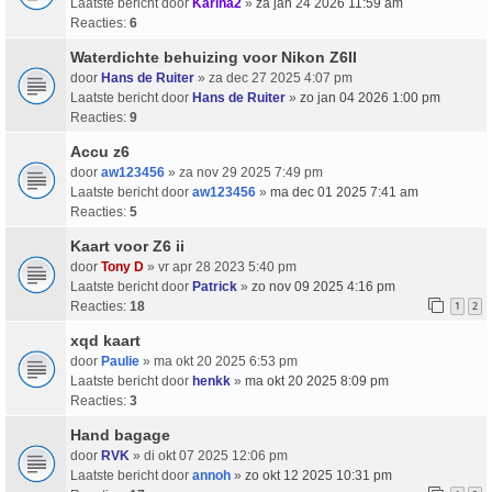
Laatste bericht door
Karina2
»
za jan 24 2026 11:59 am
Reacties:
6
Waterdichte behuizing voor Nikon Z6II
door
Hans de Ruiter
» za dec 27 2025 4:07 pm
Laatste bericht door
Hans de Ruiter
»
zo jan 04 2026 1:00 pm
Reacties:
9
Accu z6
door
aw123456
» za nov 29 2025 7:49 pm
Laatste bericht door
aw123456
»
ma dec 01 2025 7:41 am
Reacties:
5
Kaart voor Z6 ii
door
Tony D
» vr apr 28 2023 5:40 pm
Laatste bericht door
Patrick
»
zo nov 09 2025 4:16 pm
Reacties:
18
1
2
xqd kaart
door
Paulie
» ma okt 20 2025 6:53 pm
Laatste bericht door
henkk
»
ma okt 20 2025 8:09 pm
Reacties:
3
Hand bagage
door
RVK
» di okt 07 2025 12:06 pm
Laatste bericht door
annoh
»
zo okt 12 2025 10:31 pm