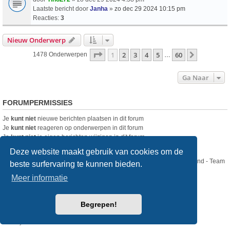
Laatste bericht door
Janha
»
zo dec 29 2024 10:15 pm
Reacties:
3
Nieuw Onderwerp
Pagina
1
Van
60
1
2
3
4
5
60
Volgende
1478 Onderwerpen
…
Ga Naar
FORUMPERMISSIES
Je
kunt niet
nieuwe berichten plaatsen in dit forum
Je
kunt niet
reageren op onderwerpen in dit forum
Je
kunt niet
je eigen berichten wijzigen in dit forum
Je
kunt niet
je eigen berichten verwijderen in dit forum
Deze website maakt gebruik van cookies om de
Nikon Club Nederland - Team
beste surfervaring te kunnen bieden.
Forum
Contact
Meer informatie
Copyright © Nikon Club Nederland 2023
Begrepen!
Powered by
phpBB
® Forum Software © phpBB Limited
Style
we_universal
created by INVENTEA & v12mike
Privacy
Gebruikersvoorwaarden