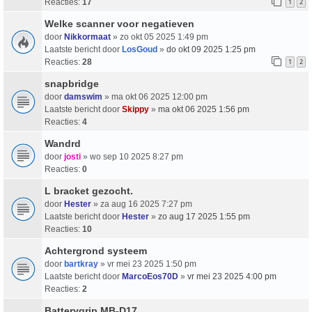
Reacties:
17
1
2
Welke scanner voor negatieven
door
Nikkormaat
» zo okt 05 2025 1:49 pm
Laatste bericht door
LosGoud
»
do okt 09 2025 1:25 pm
Reacties:
28
1
2
snapbridge
door
damswim
» ma okt 06 2025 12:00 pm
Laatste bericht door
Skippy
»
ma okt 06 2025 1:56 pm
Reacties:
4
Wandrd
door
josti
» wo sep 10 2025 8:27 pm
Reacties:
0
L bracket gezocht.
door
Hester
» za aug 16 2025 7:27 pm
Laatste bericht door
Hester
»
zo aug 17 2025 1:55 pm
Reacties:
10
Achtergrond systeem
door
bartkray
» vr mei 23 2025 1:50 pm
Laatste bericht door
MarcoEos70D
»
vr mei 23 2025 4:00 pm
Reacties:
2
Batterygrip MB-D17