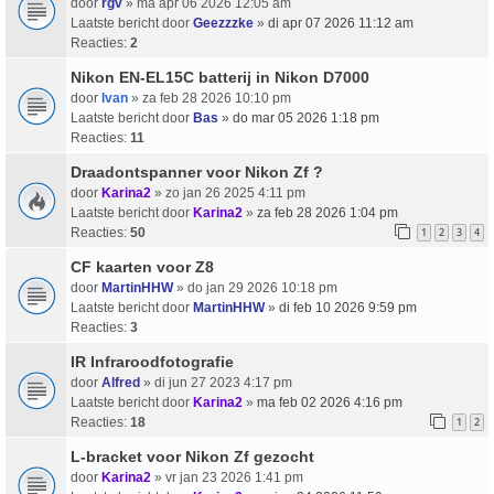
door
rgv
» ma apr 06 2026 12:05 am
Laatste bericht door
Geezzzke
»
di apr 07 2026 11:12 am
Reacties:
2
Nikon EN-EL15C batterij in Nikon D7000
door
Ivan
» za feb 28 2026 10:10 pm
Laatste bericht door
Bas
»
do mar 05 2026 1:18 pm
Reacties:
11
Draadontspanner voor Nikon Zf ?
door
Karina2
» zo jan 26 2025 4:11 pm
Laatste bericht door
Karina2
»
za feb 28 2026 1:04 pm
Reacties:
50
1
2
3
4
CF kaarten voor Z8
door
MartinHHW
» do jan 29 2026 10:18 pm
Laatste bericht door
MartinHHW
»
di feb 10 2026 9:59 pm
Reacties:
3
IR Infraroodfotografie
door
Alfred
» di jun 27 2023 4:17 pm
Laatste bericht door
Karina2
»
ma feb 02 2026 4:16 pm
Reacties:
18
1
2
L-bracket voor Nikon Zf gezocht
door
Karina2
» vr jan 23 2026 1:41 pm