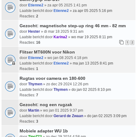
door
Etienne2
» za apr 05 2025 1:41 pm
Laatste bericht door
Etienne2
»
za apr 05 2025 5:16 pm
Reacties:
2
Gezocht: magnetische step-up ring 46 mm - 82 mm
door
Hester
» di mar 18 2025 9:31 am
Laatste bericht door
Karina2
»
wo mar 19 2025 8:11 pm
Reacties:
16
1
2
Flitser MT600N voor Nikon
door
Etienne2
» wo jan 08 2025 4:18 pm
Laatste bericht door
Etienne2
»
ma jan 13 2025 8:41 pm
Reacties:
1
Rugtas voor camera en 180-600
door
Thymen
» zo dec 29 2024 12:26 pm
Laatste bericht door
Thymen
»
do jan 02 2025 8:10 pm
Reacties:
7
Gezocht: nog een rugzak
door
Martin
» wo jan 01 2025 9:37 pm
Laatste bericht door
Gerard de Zwaan
»
do jan 02 2025 3:09 pm
Reacties:
3
Mobiele adapter WU 1b
door
TinoZ72
» zo dec 29 2024 4:58 pm