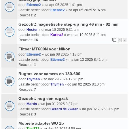
door
Etienne2
» za apr 05 2025 1:41 pm
Laatste bericht door
Etienne2
»
za apr 05 2025 5:16 pm
Reacties:
2
Gezocht: magnetische step-up ring 46 mm - 82 mm
door
Hester
» di mar 18 2025 9:31 am
Laatste bericht door
Karina2
»
wo mar 19 2025 8:11 pm
Reacties:
16
1
2
Flitser MT600N voor Nikon
door
Etienne2
» wo jan 08 2025 4:18 pm
Laatste bericht door
Etienne2
»
ma jan 13 2025 8:41 pm
Reacties:
1
Rugtas voor camera en 180-600
door
Thymen
» zo dec 29 2024 12:26 pm
Laatste bericht door
Thymen
»
do jan 02 2025 8:10 pm
Reacties:
7
Gezocht: nog een rugzak
door
Martin
» wo jan 01 2025 9:37 pm
Laatste bericht door
Gerard de Zwaan
»
do jan 02 2025 3:09 pm
Reacties:
3
Mobiele adapter WU 1b
door
TinoZ72
» zo dec 29 2024 4:58 pm