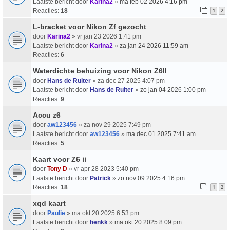
Laatste bericht door
Karina2
»
ma feb 02 2026 4:16 pm
Reacties:
18
1
2
L-bracket voor Nikon Zf gezocht
door
Karina2
» vr jan 23 2026 1:41 pm
Laatste bericht door
Karina2
»
za jan 24 2026 11:59 am
Reacties:
6
Waterdichte behuizing voor Nikon Z6II
door
Hans de Ruiter
» za dec 27 2025 4:07 pm
Laatste bericht door
Hans de Ruiter
»
zo jan 04 2026 1:00 pm
Reacties:
9
Accu z6
door
aw123456
» za nov 29 2025 7:49 pm
Laatste bericht door
aw123456
»
ma dec 01 2025 7:41 am
Reacties:
5
Kaart voor Z6 ii
door
Tony D
» vr apr 28 2023 5:40 pm
Laatste bericht door
Patrick
»
zo nov 09 2025 4:16 pm
Reacties:
18
1
2
xqd kaart
door
Paulie
» ma okt 20 2025 6:53 pm
Laatste bericht door
henkk
»
ma okt 20 2025 8:09 pm