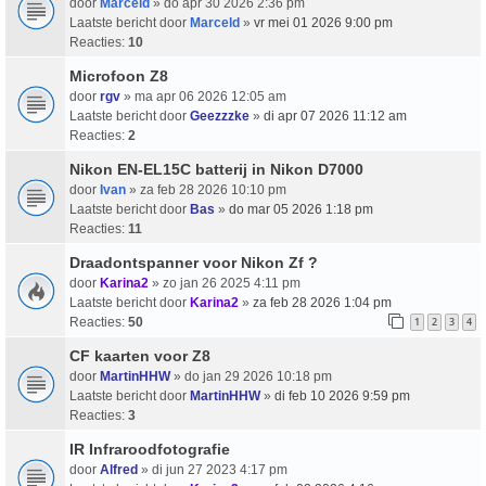
door
Marceld
» do apr 30 2026 2:36 pm
Laatste bericht door
Marceld
»
vr mei 01 2026 9:00 pm
Reacties:
10
Microfoon Z8
door
rgv
» ma apr 06 2026 12:05 am
Laatste bericht door
Geezzzke
»
di apr 07 2026 11:12 am
Reacties:
2
Nikon EN-EL15C batterij in Nikon D7000
door
Ivan
» za feb 28 2026 10:10 pm
Laatste bericht door
Bas
»
do mar 05 2026 1:18 pm
Reacties:
11
Draadontspanner voor Nikon Zf ?
door
Karina2
» zo jan 26 2025 4:11 pm
Laatste bericht door
Karina2
»
za feb 28 2026 1:04 pm
Reacties:
50
1
2
3
4
CF kaarten voor Z8
door
MartinHHW
» do jan 29 2026 10:18 pm
Laatste bericht door
MartinHHW
»
di feb 10 2026 9:59 pm
Reacties:
3
IR Infraroodfotografie
door
Alfred
» di jun 27 2023 4:17 pm