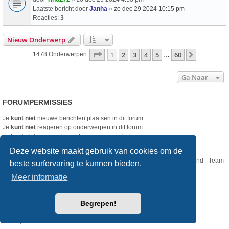
Laatste bericht door
Janha
»
zo dec 29 2024 10:15 pm
Reacties:
3
Nieuw Onderwerp
Pagina
1
Van
60
1
2
3
4
5
60
Volgende
1478 Onderwerpen
…
Ga Naar
FORUMPERMISSIES
Je
kunt niet
nieuwe berichten plaatsen in dit forum
Je
kunt niet
reageren op onderwerpen in dit forum
Je
kunt niet
je eigen berichten wijzigen in dit forum
Je
kunt niet
je eigen berichten verwijderen in dit forum
Deze website maakt gebruik van cookies om de
Nikon Club Nederland - Team
beste surfervaring te kunnen bieden.
Forum
Contact
Meer informatie
Copyright © Nikon Club Nederland 2023
Begrepen!
Powered by
phpBB
® Forum Software © phpBB Limited
Style
we_universal
created by INVENTEA & v12mike
Privacy
Gebruikersvoorwaarden