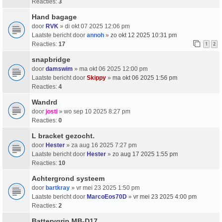
Reacties:
3
Hand bagage
door
RVK
» di okt 07 2025 12:06 pm
Laatste bericht door
annoh
»
zo okt 12 2025 10:31 pm
Reacties:
17
1
2
snapbridge
door
damswim
» ma okt 06 2025 12:00 pm
Laatste bericht door
Skippy
»
ma okt 06 2025 1:56 pm
Reacties:
4
Wandrd
door
josti
» wo sep 10 2025 8:27 pm
Reacties:
0
L bracket gezocht.
door
Hester
» za aug 16 2025 7:27 pm
Laatste bericht door
Hester
»
zo aug 17 2025 1:55 pm
Reacties:
10
Achtergrond systeem
door
bartkray
» vr mei 23 2025 1:50 pm
Laatste bericht door
MarcoEos70D
»
vr mei 23 2025 4:00 pm
Reacties:
2
Batterygrip MB-D17