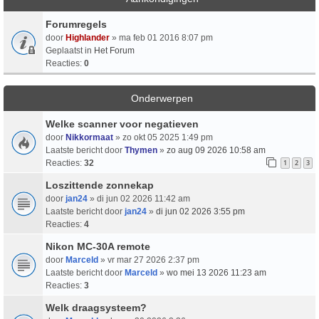
Forumregels
door
Highlander
» ma feb 01 2016 8:07 pm
Geplaatst in
Het Forum
Reacties:
0
Onderwerpen
Welke scanner voor negatieven
door
Nikkormaat
» zo okt 05 2025 1:49 pm
Laatste bericht door
Thymen
»
zo aug 09 2026 10:58 am
Reacties:
32
1
2
3
Loszittende zonnekap
door
jan24
» di jun 02 2026 11:42 am
Laatste bericht door
jan24
»
di jun 02 2026 3:55 pm
Reacties:
4
Nikon MC-30A remote
door
Marceld
» vr mar 27 2026 2:37 pm
Laatste bericht door
Marceld
»
wo mei 13 2026 11:23 am
Reacties:
3
Welk draagsysteem?