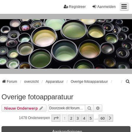
Registreer
Aanmelden
Forum
overzicht
Apparatuur
Overige fotoapparatuur
Overige fotoapparatuur
k
Zoek
Uitgebreid Zoeke
Nieuw Onderwerp
Pagina
1
Van
60
1
2
3
4
5
60
Volgende
1478 Onderwerpen
…
Aankondigingen