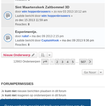
Sint Maartenskerk Zaltbommel 3D
door
wim hoppenbrouwers
» zo nov 03 2013 10:12 am
Laatste bericht door
wim hoppenbrouwers
»
zo dec 15 2013 11:59 am
Reacties:
8
Experimentje.
door
ruilof
» ma dec 09 2013 2:15 pm
Laatste bericht door
CaptainHook
»
ma dec 09 2013 9:36 pm
Reacties:
8
Nieuw Onderwerp
Pagina
1
Van
507
1
2
3
4
5
507
Volgend
12663 Onderwerpen
…
Ga Naar
FORUMPERMISSIES
Je
kunt niet
nieuwe berichten plaatsen in dit forum
Je
kunt niet
reageren op onderwerpen in dit forum
Je
kunt niet
je eigen berichten wijzigen in dit forum
Je
kunt niet
je eigen berichten verwijderen in dit forum