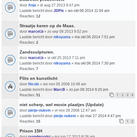
door
Anja
» di aug 27 2013 8:47 pm
Laatste bericht door
JDPix
»
wo okt 08 2014 11:04 am
Reacties:
12
Straatje keren op de Maas.
door
marcel.b
» zo sep 08 2013 9:52 pm
Laatste bericht door
nikoyama
»
ma okt 06 2014 7:51 pm
Reacties:
2
Zandsculpturen.
door
marcel.b
» vr okt 25 2013 7:11 pm
Laatste bericht door
nikoyama
»
ma okt 06 2014 7:30 pm
Reacties:
7
Flits en kunstlicht
door
Nicole
» wo nov 05 2008 10:48 am
Laatste bericht door
MarcB
»
zo jun 08 2014 9:20 pm
Reacties:
51
1
2
3
4
niet scherp, wel mooie plaatjes (Update)
door
pietje-nukem
» vr nov 28 2008 12:47 am
Laatste bericht door
pietje-nukem
»
do mar 27 2014 4:47 pm
Reacties:
15
1
2
Prison 15H
door
rvanderaalst
» ma jun 17 2013 9:28 am