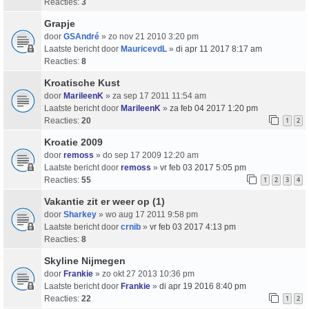
Reacties:
3
Grapje
door
GSAndré
» zo nov 21 2010 3:20 pm
Laatste bericht door
MauricevdL
»
di apr 11 2017 8:17 am
Reacties:
8
Kroatische Kust
door
MarileenK
» za sep 17 2011 11:54 am
Laatste bericht door
MarileenK
»
za feb 04 2017 1:20 pm
Reacties:
20
1
2
Kroatie 2009
door
remoss
» do sep 17 2009 12:20 am
Laatste bericht door
remoss
»
vr feb 03 2017 5:05 pm
Reacties:
55
1
2
3
4
Vakantie zit er weer op (1)
door
Sharkey
» wo aug 17 2011 9:58 pm
Laatste bericht door
crnib
»
vr feb 03 2017 4:13 pm
Reacties:
8
Skyline Nijmegen
door
Frankie
» zo okt 27 2013 10:36 pm
Laatste bericht door
Frankie
»
di apr 19 2016 8:40 pm
Reacties:
22
1
2