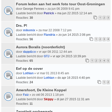
Forum leden aan het werk foto tour Oost-Groningen
door
George Fennes
» za jun 06 2009 9:41 pm
Laatste bericht door
Patrick
»
ma jun 22 2015 12:14 am
Reacties:
30
1
2
3
Drs. P!
door
mikemix
» za mar 22 2008 7:12 pm
Laatste bericht door
Flandria
»
zo jun 14 2015 2:06 pm
Reacties:
56
1
2
3
4
Aurora Boralis (noorderlicht)
door
dapp&co
» vr apr 08 2011 12:44 am
Laatste bericht door
GTJ
»
vr apr 24 2015 10:39 pm
Reacties:
65
1
2
3
4
5
Eef op de cover
door
Lothian
» vr mar 01 2013 8:45 am
Laatste bericht door
Lothian
»
do apr 16 2015 4:40 pm
Reacties:
24
1
2
Amersfoort, De Kleine Koppel
door
Faiz
» zo okt 06 2013 1:18 pm
Laatste bericht door
Skippy
»
di jan 27 2015 11:31 am
Reacties:
11
Zwart/wit probeersels