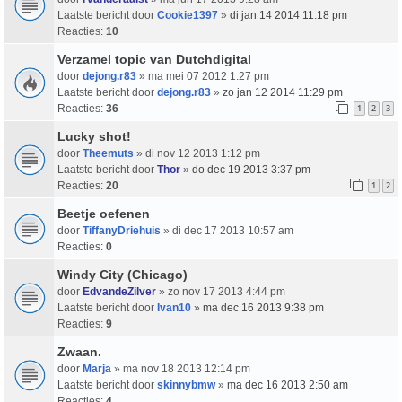
Laatste bericht door
Cookie1397
»
di jan 14 2014 11:18 pm
Reacties:
10
Verzamel topic van Dutchdigital
door
dejong.r83
» ma mei 07 2012 1:27 pm
Laatste bericht door
dejong.r83
»
zo jan 12 2014 11:29 pm
Reacties:
36
1
2
3
Lucky shot!
door
Theemuts
» di nov 12 2013 1:12 pm
Laatste bericht door
Thor
»
do dec 19 2013 3:37 pm
Reacties:
20
1
2
Beetje oefenen
door
TiffanyDriehuis
» di dec 17 2013 10:57 am
Reacties:
0
Windy City (Chicago)
door
EdvandeZilver
» zo nov 17 2013 4:44 pm
Laatste bericht door
Ivan10
»
ma dec 16 2013 9:38 pm
Reacties:
9
Zwaan.
door
Marja
» ma nov 18 2013 12:14 pm
Laatste bericht door
skinnybmw
»
ma dec 16 2013 2:50 am
Reacties:
4