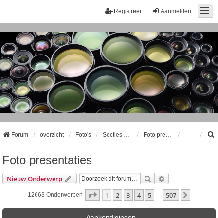
Registreer
Aanmelden
Forum
overzicht
Foto's
Secties oude indeling (alleen reageren op bestaande draadjes)
Foto presentaties
Foto presentaties
k
Zoek
Uitgebreid Zoeke
Nieuw Onderwerp
Pagina
1
Van
507
1
2
3
4
5
507
Volgend
12663 Onderwerpen
…
Aankondigingen