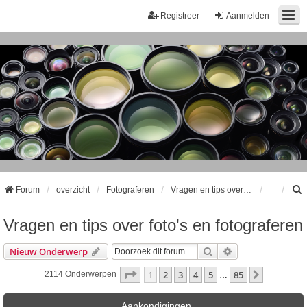
Registreer
Aanmelden
Forum
overzicht
Fotograferen
Vragen en tips over foto's en fotograferen
Vragen en tips over foto's en fotograferen
k
Zoek
Uitgebreid Zoeke
Nieuw Onderwerp
Pagina
1
Van
85
1
2
3
4
5
85
Volgende
2114 Onderwerpen
…
Aankondigingen