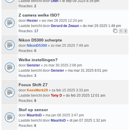
Laatste bericht door
Odin
»
di sep 09 2025 8:39 pm
Reacties:
2
Z camera welke ISO?
door
Hester
» wo mei 28 2025 12:24 pm
Laatste bericht door
Gerard de Zwaan
»
do mei 29 2025 1:48 pm
Reacties:
17
1
2
Nikon D5300 scherpte
door
NikonD5300
» zo mei 25 2025 7:49 am
Reacties:
0
Welke instellingen?
door
Genster
» zo mar 30 2025 2:06 pm
Laatste bericht door
Genster
»
ma mar 31 2025 8:01 pm
Reacties:
3
Focus Shift Z7
door
KeesMerk29
» za feb 15 2025 3:33 pm
Laatste bericht door
Tony D
»
do feb 20 2025 12:01 am
Reacties:
8
Stof op sensor
door
MauritsD
» ma jan 06 2025 3:47 pm
Laatste bericht door
MauritsD
»
di jan 07 2025 1:32 pm
Reacties:
6