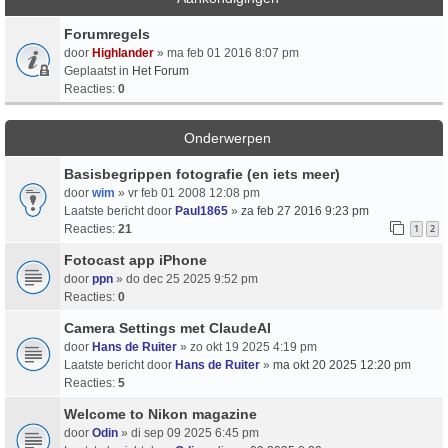
Forumregels
door
Highlander
» ma feb 01 2016 8:07 pm
Geplaatst in
Het Forum
Reacties:
0
Onderwerpen
Basisbegrippen fotografie (en iets meer)
door
wim
» vr feb 01 2008 12:08 pm
Laatste bericht door
Paul1865
»
za feb 27 2016 9:23 pm
Reacties:
21
1
2
Fotocast app iPhone
door
ppn
» do dec 25 2025 9:52 pm
Reacties:
0
Camera Settings met ClaudeAI
door
Hans de Ruiter
» zo okt 19 2025 4:19 pm
Laatste bericht door
Hans de Ruiter
»
ma okt 20 2025 12:20 pm
Reacties:
5
Welcome to Nikon magazine
door
Odin
» di sep 09 2025 6:45 pm