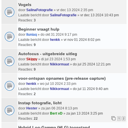
Vogels
door
SalinaFotografie
» vr dec 13 2024 2:35 pm
Laatste bericht door
SalinaFotografie
»
vr dec 13 2024 10:43 pm
Reacties:
3
Beginner vraagt hulp
door
Iluniaq
» do okt 31 2024 9:17 pm
Laatste bericht door
henkk
»
vr nov 01 2024 8:02 pm
Reacties:
9
Autofocus - uitgebreide uitleg
door
Skippy
» di jul 23 2024 1:53 pm
Laatste bericht door
Nikkormaat
»
do jul 25 2024 12:21 pm
Reacties:
9
voor-ontspan opnames (pre-release capture)
door
henkk
» wo jul 10 2024 2:33 pm
Laatste bericht door
Nikkormaat
»
do jul 11 2024 9:40 am
Reacties:
2
Instap fotografie, licht
door
Hester
» za jan 06 2024 8:13 pm
Laatste bericht door
Bert vD
»
za jan 13 2024 3:25 pm
Reacties:
22
1
2
Hybrid Log-Gamma (HLG) toonstand