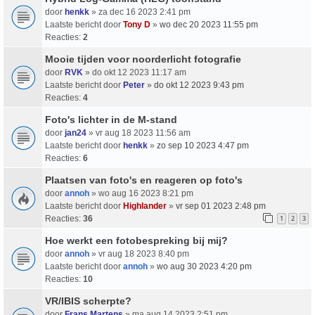
door
henkk
» za dec 16 2023 2:41 pm
Laatste bericht door
Tony D
»
wo dec 20 2023 11:55 pm
Reacties:
2
Mooie tijden voor noorderlicht fotografie
door
RVK
» do okt 12 2023 11:17 am
Laatste bericht door
Peter
»
do okt 12 2023 9:43 pm
Reacties:
4
Foto's lichter in de M-stand
door
jan24
» vr aug 18 2023 11:56 am
Laatste bericht door
henkk
»
zo sep 10 2023 4:47 pm
Reacties:
6
Plaatsen van foto's en reageren op foto's
door
annoh
» wo aug 16 2023 8:21 pm
Laatste bericht door
Highlander
»
vr sep 01 2023 2:48 pm
Reacties:
36
1
2
3
Hoe werkt een fotobespreking bij mij?
door
annoh
» vr aug 18 2023 8:40 pm
Laatste bericht door
annoh
»
wo aug 30 2023 4:20 pm
Reacties:
10
VR/IBIS scherpte?
door
Frans Martens
» ma aug 14 2023 2:51 pm