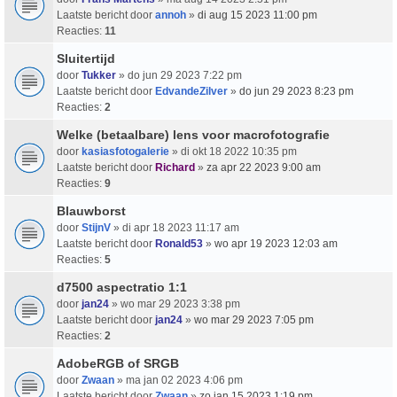
Laatste bericht door
annoh
»
di aug 15 2023 11:00 pm
Reacties:
11
Sluitertijd
door
Tukker
» do jun 29 2023 7:22 pm
Laatste bericht door
EdvandeZilver
»
do jun 29 2023 8:23 pm
Reacties:
2
Welke (betaalbare) lens voor macrofotografie
door
kasiasfotogalerie
» di okt 18 2022 10:35 pm
Laatste bericht door
Richard
»
za apr 22 2023 9:00 am
Reacties:
9
Blauwborst
door
StijnV
» di apr 18 2023 11:17 am
Laatste bericht door
Ronald53
»
wo apr 19 2023 12:03 am
Reacties:
5
d7500 aspectratio 1:1
door
jan24
» wo mar 29 2023 3:38 pm
Laatste bericht door
jan24
»
wo mar 29 2023 7:05 pm
Reacties:
2
AdobeRGB of SRGB
door
Zwaan
» ma jan 02 2023 4:06 pm
Laatste bericht door
Zwaan
»
zo jan 15 2023 1:19 pm