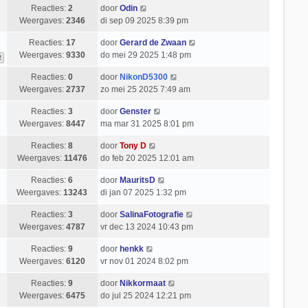
Reacties:
2
door
Odin
Weergaves:
2346
di sep 09 2025 8:39 pm
Reacties:
17
door
Gerard de Zwaan
Weergaves:
9330
do mei 29 2025 1:48 pm
2
Reacties:
0
door
NikonD5300
Weergaves:
2737
zo mei 25 2025 7:49 am
Reacties:
3
door
Genster
Weergaves:
8447
ma mar 31 2025 8:01 pm
Reacties:
8
door
Tony D
Weergaves:
11476
do feb 20 2025 12:01 am
Reacties:
6
door
MauritsD
Weergaves:
13243
di jan 07 2025 1:32 pm
Reacties:
3
door
SalinaFotografie
Weergaves:
4787
vr dec 13 2024 10:43 pm
Reacties:
9
door
henkk
Weergaves:
6120
vr nov 01 2024 8:02 pm
Reacties:
9
door
Nikkormaat
Weergaves:
6475
do jul 25 2024 12:21 pm