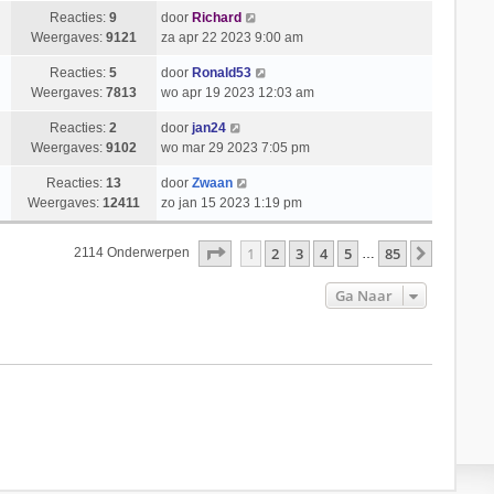
Reacties:
9
door
Richard
Weergaves:
9121
za apr 22 2023 9:00 am
Reacties:
5
door
Ronald53
Weergaves:
7813
wo apr 19 2023 12:03 am
Reacties:
2
door
jan24
Weergaves:
9102
wo mar 29 2023 7:05 pm
Reacties:
13
door
Zwaan
Weergaves:
12411
zo jan 15 2023 1:19 pm
Pagina
1
Van
85
1
2
3
4
5
85
Volgend
2114 Onderwerpen
…
Ga Naar