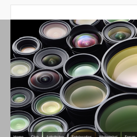
Home
Club
Activiteiten
Fotolocaties
Webwinkel
Forum