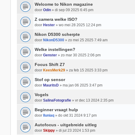
Welcome to Nikon magazine
door
Odin
» di sep 09 2025 6:45 pm
Z camera welke ISO?
door
Hester
» wo mei 28 2025 12:24 pm
Nikon D5300 scherpte
door
NikonD5300
» zo mei 25 2025 7:49 am
Welke instellingen?
door
Genster
» zo mar 30 2025 2:06 pm
Focus Shift Z7
door
KeesMerk29
» za feb 15 2025 3:33 pm
Stof op sensor
door
MauritsD
» ma jan 06 2025 3:47 pm
Vogels
door
SalinaFotografie
» vr dec 13 2024 2:35 pm
Beginner vraagt hulp
door
Iluniaq
» do okt 31 2024 9:17 pm
Autofocus - uitgebreide uitleg
door
Skippy
» di jul 23 2024 1:53 pm