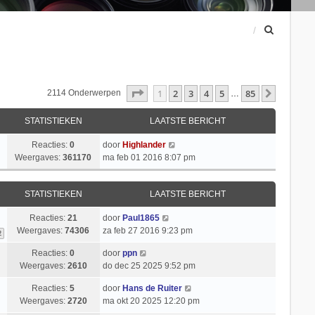
Z
o
e
k
Pagina
1
Van
85
1
2
3
4
5
85
Volgend
2114 Onderwerpen
…
STATISTIEKEN
LAATSTE BERICHT
Reacties:
0
door
Highlander
Weergaves:
361170
ma feb 01 2016 8:07 pm
STATISTIEKEN
LAATSTE BERICHT
Reacties:
21
door
Paul1865
Weergaves:
74306
za feb 27 2016 9:23 pm
2
Reacties:
0
door
ppn
Weergaves:
2610
do dec 25 2025 9:52 pm
Reacties:
5
door
Hans de Ruiter
Weergaves:
2720
ma okt 20 2025 12:20 pm