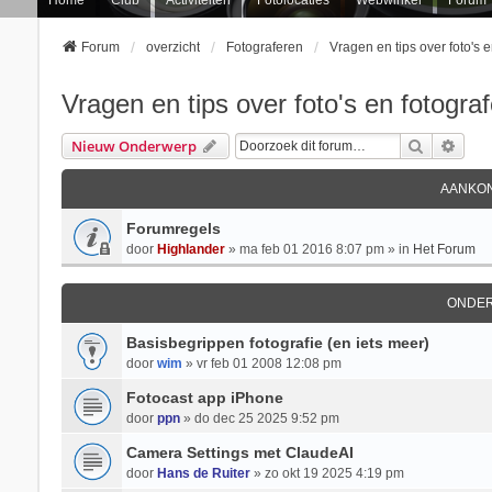
Forum
overzicht
Fotograferen
Vragen en tips over foto's 
Vragen en tips over foto's en fotogra
Zoek
Uitg
Nieuw Onderwerp
AANKON
Forumregels
door
Highlander
» ma feb 01 2016 8:07 pm » in
Het Forum
ONDE
Basisbegrippen fotografie (en iets meer)
door
wim
» vr feb 01 2008 12:08 pm
Fotocast app iPhone
door
ppn
» do dec 25 2025 9:52 pm
Camera Settings met ClaudeAI
door
Hans de Ruiter
» zo okt 19 2025 4:19 pm