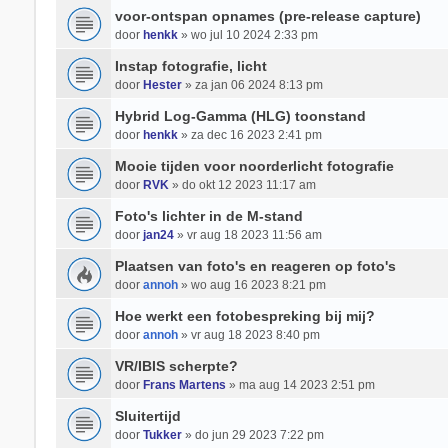
voor-ontspan opnames (pre-release capture)
door
henkk
» wo jul 10 2024 2:33 pm
Instap fotografie, licht
door
Hester
» za jan 06 2024 8:13 pm
Hybrid Log-Gamma (HLG) toonstand
door
henkk
» za dec 16 2023 2:41 pm
Mooie tijden voor noorderlicht fotografie
door
RVK
» do okt 12 2023 11:17 am
Foto's lichter in de M-stand
door
jan24
» vr aug 18 2023 11:56 am
Plaatsen van foto's en reageren op foto's
door
annoh
» wo aug 16 2023 8:21 pm
Hoe werkt een fotobespreking bij mij?
door
annoh
» vr aug 18 2023 8:40 pm
VR/IBIS scherpte?
door
Frans Martens
» ma aug 14 2023 2:51 pm
Sluitertijd
door
Tukker
» do jun 29 2023 7:22 pm