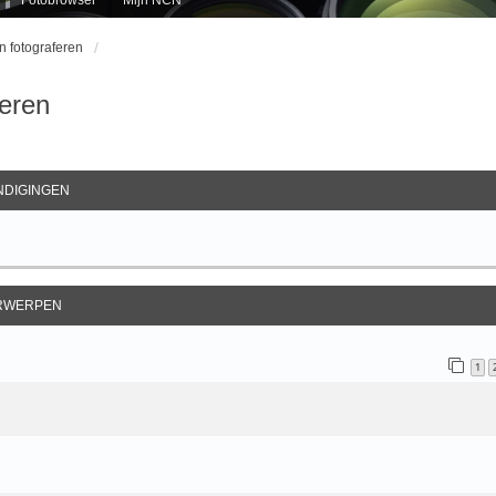
en fotograferen
feren
ebreid Zoeken
DIGINGEN
RWERPEN
1