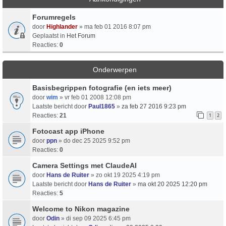
Forumregels
door
Highlander
» ma feb 01 2016 8:07 pm
Geplaatst in
Het Forum
Reacties:
0
Onderwerpen
Basisbegrippen fotografie (en iets meer)
door
wim
» vr feb 01 2008 12:08 pm
Laatste bericht door
Paul1865
»
za feb 27 2016 9:23 pm
Reacties:
21
1
2
Fotocast app iPhone
door
ppn
» do dec 25 2025 9:52 pm
Reacties:
0
Camera Settings met ClaudeAI
door
Hans de Ruiter
» zo okt 19 2025 4:19 pm
Laatste bericht door
Hans de Ruiter
»
ma okt 20 2025 12:20 pm
Reacties:
5
Welcome to Nikon magazine
door
Odin
» di sep 09 2025 6:45 pm