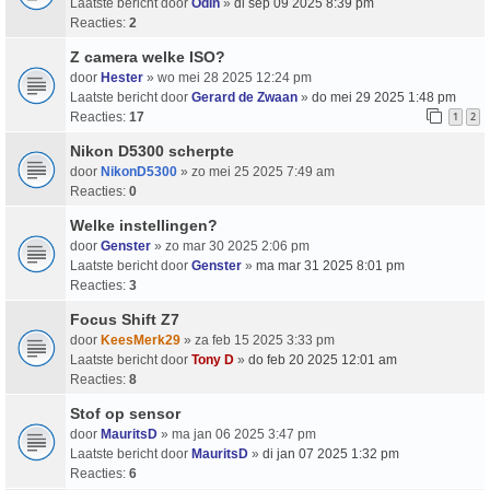
Laatste bericht door
Odin
»
di sep 09 2025 8:39 pm
Reacties:
2
Z camera welke ISO?
door
Hester
» wo mei 28 2025 12:24 pm
Laatste bericht door
Gerard de Zwaan
»
do mei 29 2025 1:48 pm
Reacties:
17
1
2
Nikon D5300 scherpte
door
NikonD5300
» zo mei 25 2025 7:49 am
Reacties:
0
Welke instellingen?
door
Genster
» zo mar 30 2025 2:06 pm
Laatste bericht door
Genster
»
ma mar 31 2025 8:01 pm
Reacties:
3
Focus Shift Z7
door
KeesMerk29
» za feb 15 2025 3:33 pm
Laatste bericht door
Tony D
»
do feb 20 2025 12:01 am
Reacties:
8
Stof op sensor
door
MauritsD
» ma jan 06 2025 3:47 pm
Laatste bericht door
MauritsD
»
di jan 07 2025 1:32 pm
Reacties:
6