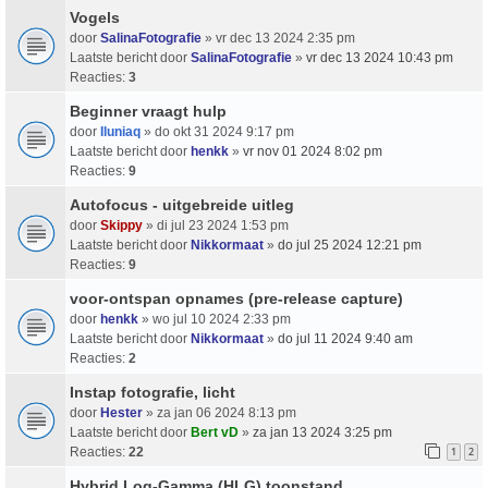
Vogels
door
SalinaFotografie
» vr dec 13 2024 2:35 pm
Laatste bericht door
SalinaFotografie
»
vr dec 13 2024 10:43 pm
Reacties:
3
Beginner vraagt hulp
door
Iluniaq
» do okt 31 2024 9:17 pm
Laatste bericht door
henkk
»
vr nov 01 2024 8:02 pm
Reacties:
9
Autofocus - uitgebreide uitleg
door
Skippy
» di jul 23 2024 1:53 pm
Laatste bericht door
Nikkormaat
»
do jul 25 2024 12:21 pm
Reacties:
9
voor-ontspan opnames (pre-release capture)
door
henkk
» wo jul 10 2024 2:33 pm
Laatste bericht door
Nikkormaat
»
do jul 11 2024 9:40 am
Reacties:
2
Instap fotografie, licht
door
Hester
» za jan 06 2024 8:13 pm
Laatste bericht door
Bert vD
»
za jan 13 2024 3:25 pm
Reacties:
22
1
2
Hybrid Log-Gamma (HLG) toonstand