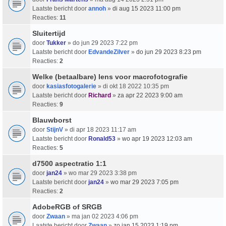
Laatste bericht door
annoh
»
di aug 15 2023 11:00 pm
Reacties:
11
Sluitertijd
door
Tukker
» do jun 29 2023 7:22 pm
Laatste bericht door
EdvandeZilver
»
do jun 29 2023 8:23 pm
Reacties:
2
Welke (betaalbare) lens voor macrofotografie
door
kasiasfotogalerie
» di okt 18 2022 10:35 pm
Laatste bericht door
Richard
»
za apr 22 2023 9:00 am
Reacties:
9
Blauwborst
door
StijnV
» di apr 18 2023 11:17 am
Laatste bericht door
Ronald53
»
wo apr 19 2023 12:03 am
Reacties:
5
d7500 aspectratio 1:1
door
jan24
» wo mar 29 2023 3:38 pm
Laatste bericht door
jan24
»
wo mar 29 2023 7:05 pm
Reacties:
2
AdobeRGB of SRGB
door
Zwaan
» ma jan 02 2023 4:06 pm
Laatste bericht door
Zwaan
»
zo jan 15 2023 1:19 pm