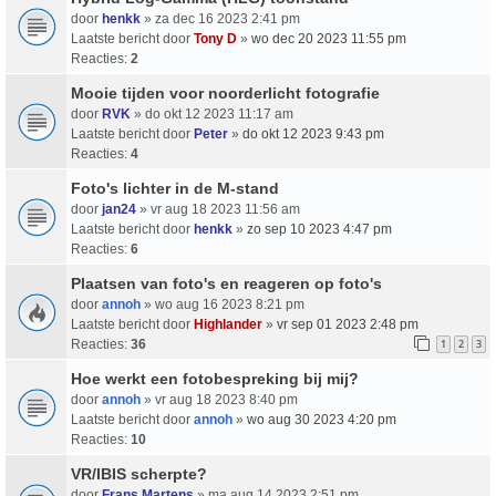
door
henkk
» za dec 16 2023 2:41 pm
Laatste bericht door
Tony D
»
wo dec 20 2023 11:55 pm
Reacties:
2
Mooie tijden voor noorderlicht fotografie
door
RVK
» do okt 12 2023 11:17 am
Laatste bericht door
Peter
»
do okt 12 2023 9:43 pm
Reacties:
4
Foto's lichter in de M-stand
door
jan24
» vr aug 18 2023 11:56 am
Laatste bericht door
henkk
»
zo sep 10 2023 4:47 pm
Reacties:
6
Plaatsen van foto's en reageren op foto's
door
annoh
» wo aug 16 2023 8:21 pm
Laatste bericht door
Highlander
»
vr sep 01 2023 2:48 pm
Reacties:
36
1
2
3
Hoe werkt een fotobespreking bij mij?
door
annoh
» vr aug 18 2023 8:40 pm
Laatste bericht door
annoh
»
wo aug 30 2023 4:20 pm
Reacties:
10
VR/IBIS scherpte?
door
Frans Martens
» ma aug 14 2023 2:51 pm