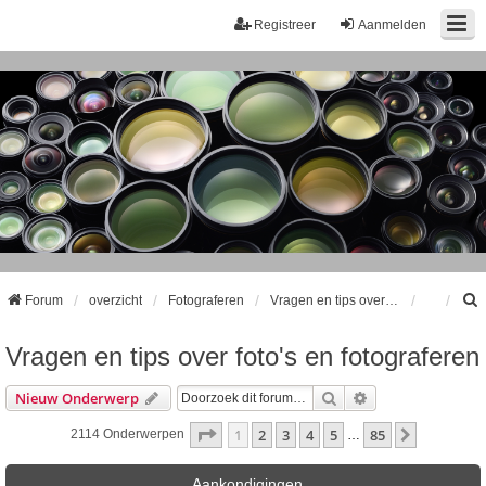
Registreer
Aanmelden
Forum
overzicht
Fotograferen
Vragen en tips over foto's en fotograferen
Vragen en tips over foto's en fotograferen
k
Zoek
Uitgebreid Zoeke
Nieuw Onderwerp
Pagina
1
Van
85
1
2
3
4
5
85
Volgende
2114 Onderwerpen
…
Aankondigingen