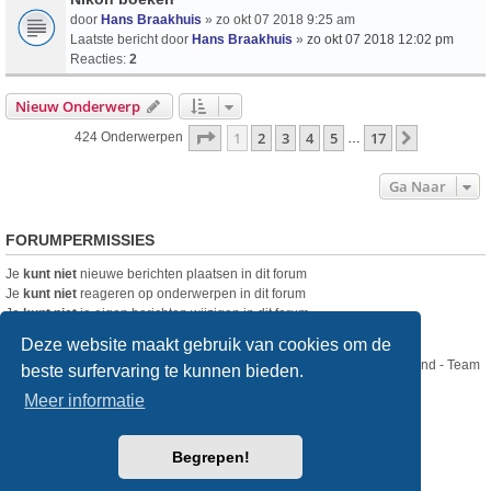
door
Hans Braakhuis
» zo okt 07 2018 9:25 am
Laatste bericht door
Hans Braakhuis
»
zo okt 07 2018 12:02 pm
Reacties:
2
Nieuw Onderwerp
Pagina
1
Van
17
1
2
3
4
5
17
Volgende
424 Onderwerpen
…
Ga Naar
FORUMPERMISSIES
Je
kunt niet
nieuwe berichten plaatsen in dit forum
Je
kunt niet
reageren op onderwerpen in dit forum
Je
kunt niet
je eigen berichten wijzigen in dit forum
Je
kunt niet
je eigen berichten verwijderen in dit forum
Deze website maakt gebruik van cookies om de
Nikon Club Nederland - Team
beste surfervaring te kunnen bieden.
Forum
Contact
Meer informatie
Copyright © Nikon Club Nederland 2023
Begrepen!
Powered by
phpBB
® Forum Software © phpBB Limited
Style
we_universal
created by INVENTEA & v12mike