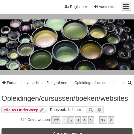
Registreer
Aanmelden
Forum
overzicht
Fotograferen
Opleidingen/cursussen/boeken/websites
Opleidingen/cursussen/boeken/websites
k
Zoek
Uitgebreid Zoeke
Nieuw Onderwerp
Pagina
1
Van
17
1
2
3
4
5
17
Volgende
424 Onderwerpen
…
Aankondigingen