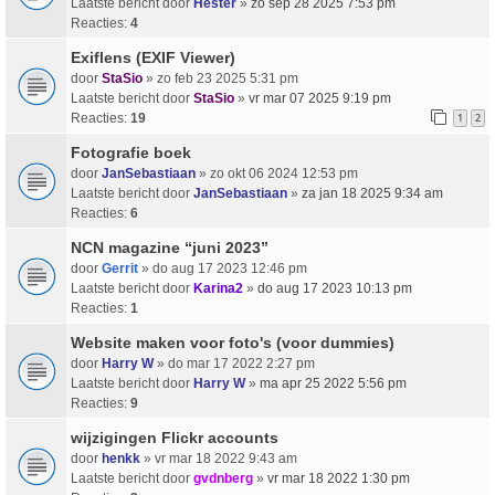
Laatste bericht door
Hester
»
zo sep 28 2025 7:53 pm
Reacties:
4
Exiflens (EXIF Viewer)
door
StaSio
» zo feb 23 2025 5:31 pm
Laatste bericht door
StaSio
»
vr mar 07 2025 9:19 pm
Reacties:
19
1
2
Fotografie boek
door
JanSebastiaan
» zo okt 06 2024 12:53 pm
Laatste bericht door
JanSebastiaan
»
za jan 18 2025 9:34 am
Reacties:
6
NCN magazine “juni 2023”
door
Gerrit
» do aug 17 2023 12:46 pm
Laatste bericht door
Karina2
»
do aug 17 2023 10:13 pm
Reacties:
1
Website maken voor foto's (voor dummies)
door
Harry W
» do mar 17 2022 2:27 pm
Laatste bericht door
Harry W
»
ma apr 25 2022 5:56 pm
Reacties:
9
wijzigingen Flickr accounts
door
henkk
» vr mar 18 2022 9:43 am
Laatste bericht door
gvdnberg
»
vr mar 18 2022 1:30 pm