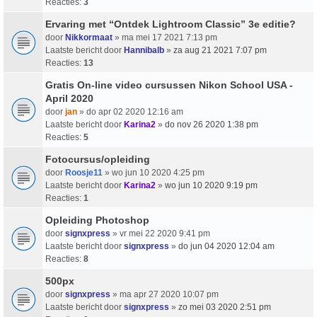
Reacties:
3
Ervaring met “Ontdek Lightroom Classic” 3e editie?
door
Nikkormaat
» ma mei 17 2021 7:13 pm
Laatste bericht door
Hannibalb
»
za aug 21 2021 7:07 pm
Reacties:
13
Gratis On-line video cursussen Nikon School USA -
April 2020
door
jan
» do apr 02 2020 12:16 am
Laatste bericht door
Karina2
»
do nov 26 2020 1:38 pm
Reacties:
5
Fotocursus/opleiding
door
Roosje11
» wo jun 10 2020 4:25 pm
Laatste bericht door
Karina2
»
wo jun 10 2020 9:19 pm
Reacties:
1
Opleiding Photoshop
door
signxpress
» vr mei 22 2020 9:41 pm
Laatste bericht door
signxpress
»
do jun 04 2020 12:04 am
Reacties:
8
500px
door
signxpress
» ma apr 27 2020 10:07 pm
Laatste bericht door
signxpress
»
zo mei 03 2020 2:51 pm