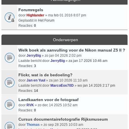
Forumregels
door
Highlander
» ma feb 01 2016 8:07 pm
Geplaatst in
Het Forum
Reacties:
0
Onderwerpen
Welk boek als aanvulling voor de Nikon manual Z5 II ?
door
JerryBig
» zo jan 04 2026 2:02 pm
Laatste bericht door
JerryBig
»
za jan 17 2026 10:46 am
Reacties:
3
Flickr, wat is de bedoeling?
door
Jan en Yuul
» za jan 10 2026 11:10 am
Laatste bericht door
MarcoEos70D
»
wo jan 14 2026 2:17 pm
Reacties:
14
Landkaarten voor de fotograaf
door
RVK
» zo dec 14 2025 10:52 am
Reacties:
0
Cursus documentairefotografie Rijksmuseum
door
Thomas
» zo sep 28 2025 10:03 am