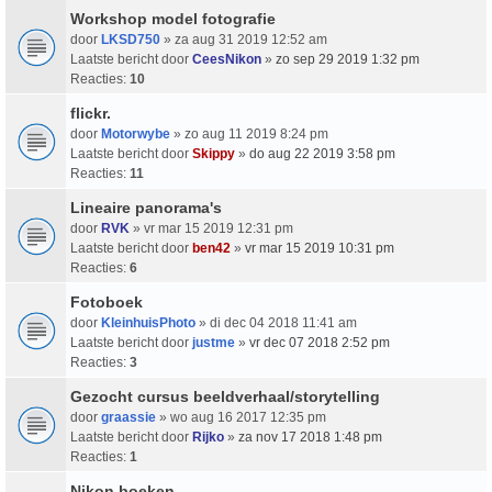
Workshop model fotografie
door
LKSD750
» za aug 31 2019 12:52 am
Laatste bericht door
CeesNikon
»
zo sep 29 2019 1:32 pm
Reacties:
10
flickr.
door
Motorwybe
» zo aug 11 2019 8:24 pm
Laatste bericht door
Skippy
»
do aug 22 2019 3:58 pm
Reacties:
11
Lineaire panorama's
door
RVK
» vr mar 15 2019 12:31 pm
Laatste bericht door
ben42
»
vr mar 15 2019 10:31 pm
Reacties:
6
Fotoboek
door
KleinhuisPhoto
» di dec 04 2018 11:41 am
Laatste bericht door
justme
»
vr dec 07 2018 2:52 pm
Reacties:
3
Gezocht cursus beeldverhaal/storytelling
door
graassie
» wo aug 16 2017 12:35 pm
Laatste bericht door
Rijko
»
za nov 17 2018 1:48 pm
Reacties:
1
Nikon boeken