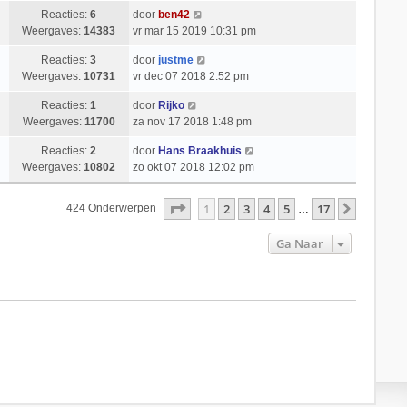
Reacties:
6
door
ben42
Weergaves:
14383
vr mar 15 2019 10:31 pm
Reacties:
3
door
justme
Weergaves:
10731
vr dec 07 2018 2:52 pm
Reacties:
1
door
Rijko
Weergaves:
11700
za nov 17 2018 1:48 pm
Reacties:
2
door
Hans Braakhuis
Weergaves:
10802
zo okt 07 2018 12:02 pm
Pagina
1
Van
17
1
2
3
4
5
17
Volgend
424 Onderwerpen
…
Ga Naar