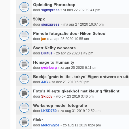
Opleiding Photoshop
door
signxpress
» vr mei 22 2020 9:41 pm
500px
door
signxpress
» ma apr 27 2020 10:07 pm
Pinhole fotografie door Nikon School
door
jan
» za apr 25 2020 10:55 am
Scott Kelby webcasts
door
Brutus
» zo apr 26 2020 1:49 pm
Homage to Humanity
door
gvdnberg
» za apr 25 2020 6:11 pm
Boekje 'grain is life - tokyo' Eigen ontwerp en ui
door
JJG
» za dec 21 2019 5:50 pm
Foto's Vliegtuigkerkhof met kleurig flitslicht
door
Skippy
» wo okt 23 2019 3:46 pm
Workshop model fotografie
door
LKSD750
» za aug 31 2019 12:52 am
flickr.
door
Motorwybe
» zo aug 11 2019 8:24 pm