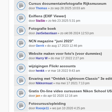
Cursus documentairefotografie Rijksmuseum
door
Thomas
» zo sep 28 2025 10:03 am
Exiflens (EXIF Viewer)
door
StaSio
» zo feb 23 2025 5:31 pm
Fotografie boek
door
JanSebastiaan
» zo okt 06 2024 12:53 pm
NCN magazine “juni 2023”
door
Gerrit
» do aug 17 2023 12:46 pm
Website maken voor foto's (voor dummies)
door
Harry W
» do mar 17 2022 2:27 pm
wijzigingen Flickr accounts
door
henkk
» vr mar 18 2022 9:43 am
Ervaring met “Ontdek Lightroom Classic” 3e edit
door
Nikkormaat
» ma mei 17 2021 7:13 pm
Gratis On-line video cursussen Nikon School USA
door
jan
» do apr 02 2020 12:16 am
Fotocursus/opleiding
door
Roosje11
» wo jun 10 2020 4:25 pm