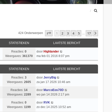
Z
o
e
k
Pagina
1
Van
17
1
2
3
4
5
17
Volgend
424 Onderwerpen
…
STATISTIEKEN
LAATSTE BERICHT
Reacties:
0
door
Highlander
Weergaves:
361370
ma feb 01 2016 8:07 pm
STATISTIEKEN
LAATSTE BERICHT
Reacties:
3
door
JerryBig
Weergaves:
2605
za jan 17 2026 10:46 am
Reacties:
14
door
MarcoEos70D
Weergaves:
2289
wo jan 14 2026 2:17 pm
Reacties:
0
door
RVK
Weergaves:
1199
zo dec 14 2025 10:52 am