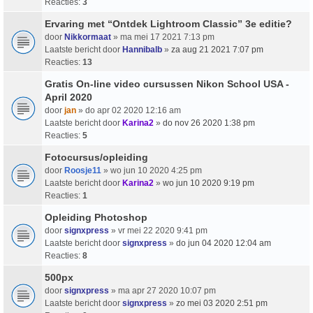
Reacties:
3
Ervaring met “Ontdek Lightroom Classic” 3e editie?
door
Nikkormaat
» ma mei 17 2021 7:13 pm
Laatste bericht door
Hannibalb
»
za aug 21 2021 7:07 pm
Reacties:
13
Gratis On-line video cursussen Nikon School USA -
April 2020
door
jan
» do apr 02 2020 12:16 am
Laatste bericht door
Karina2
»
do nov 26 2020 1:38 pm
Reacties:
5
Fotocursus/opleiding
door
Roosje11
» wo jun 10 2020 4:25 pm
Laatste bericht door
Karina2
»
wo jun 10 2020 9:19 pm
Reacties:
1
Opleiding Photoshop
door
signxpress
» vr mei 22 2020 9:41 pm
Laatste bericht door
signxpress
»
do jun 04 2020 12:04 am
Reacties:
8
500px
door
signxpress
» ma apr 27 2020 10:07 pm
Laatste bericht door
signxpress
»
zo mei 03 2020 2:51 pm