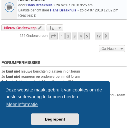
door
Hans Braakhuis
» zo okt 07 2018 9:25 am
Laatste bericht door
Hans Braakhuis
»
zo okt 07 2018 12:02 pm
Reacties:
2
Nieuw Onderwerp
Pagina
1
Van
17
1
2
3
4
5
17
Volgende
424 Onderwerpen
…
Ga Naar
FORUMPERMISSIES
Je
kunt niet
nieuwe berichten plaatsen in dit forum
Je
kunt niet
reageren op onderwerpen in dit forum
Je
kunt niet
je eigen berichten wijzigen in dit forum
Je
kunt niet
je eigen berichten verwijderen in dit forum
Deze website maakt gebruik van cookies om de
Nikon Club Nederland - Team
beste surfervaring te kunnen bieden.
Forum
Contact
Meer informatie
Copyright © Nikon Club Nederland 2023
Begrepen!
Powered by
phpBB
® Forum Software © phpBB Limited
Style
we_universal
created by INVENTEA & v12mike