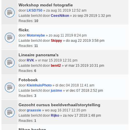
Workshop model fotografie
door
LKSD750
» za aug 31 2019 12:52 am
Laatste bericht door
CeesNikon
»
zo sep 29 2019 1:32 pm
Reacties:
10
flickr.
door
Motorwybe
» zo aug 11 2019 8:24 pm
Laatste bericht door
Skippy
»
do aug 22 2019 3:58 pm
Reacties:
11
Lineaire panorama's
door
RVK
» vr mar 15 2019 12:31 pm
Laatste bericht door
ben42
»
vr mar 15 2019 10:31 pm
Reacties:
6
Fotoboek
door
KleinhuisPhoto
» di dec 04 2018 11:41 am
Laatste bericht door
justme
»
vr dec 07 2018 2:52 pm
Reacties:
3
Gezocht cursus beeldverhaal/storytelling
door
graassie
» wo aug 16 2017 12:35 pm
Laatste bericht door
Rijko
»
za nov 17 2018 1:48 pm
Reacties:
1
Nikon boeken