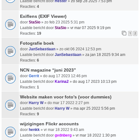
Laatste bericht door
Hester
»
zo sep 28 2025 7:53 pm
Reacties:
4
Exiflens (EXIF Viewer)
door
StaSio
» zo feb 23 2025 5:31 pm
Laatste bericht door
StaSio
»
vr mar 07 2025 9:19 pm
Reacties:
19
1
2
Fotografie boek
door
JanSebastiaan
» zo okt 06 2024 12:53 pm
Laatste bericht door
JanSebastiaan
»
za jan 18 2025 9:34 am
Reacties:
6
NCN magazine “juni 2023”
door
Gerrit
» do aug 17 2023 12:46 pm
Laatste bericht door
Karina2
»
do aug 17 2023 10:13 pm
Reacties:
1
Website maken voor foto's (voor dummies)
door
Harry W
» do mar 17 2022 2:27 pm
Laatste bericht door
Harry W
»
ma apr 25 2022 5:56 pm
Reacties:
9
wijzigingen Flickr accounts
door
henkk
» vr mar 18 2022 9:43 am
Laatste bericht door
gvdnberg
»
vr mar 18 2022 1:30 pm