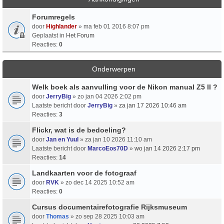
Forumregels
door
Highlander
» ma feb 01 2016 8:07 pm
Geplaatst in
Het Forum
Reacties:
0
Onderwerpen
Welk boek als aanvulling voor de Nikon manual Z5 II ?
door
JerryBig
» zo jan 04 2026 2:02 pm
Laatste bericht door
JerryBig
»
za jan 17 2026 10:46 am
Reacties:
3
Flickr, wat is de bedoeling?
door
Jan en Yuul
» za jan 10 2026 11:10 am
Laatste bericht door
MarcoEos70D
»
wo jan 14 2026 2:17 pm
Reacties:
14
Landkaarten voor de fotograaf
door
RVK
» zo dec 14 2025 10:52 am
Reacties:
0
Cursus documentairefotografie Rijksmuseum
door
Thomas
» zo sep 28 2025 10:03 am