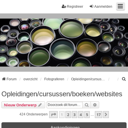
Registreer
Aanmelden
Forum
overzicht
Fotograferen
Opleidingen/cursussen/boeken/websites
Opleidingen/cursussen/boeken/websites
k
Zoek
Uitgebreid Zoeke
Nieuw Onderwerp
Pagina
1
Van
17
1
2
3
4
5
17
Volgende
424 Onderwerpen
…
Aankondigingen