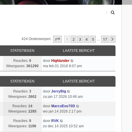
Z
o
e
k
Pagina
1
Van
17
1
2
3
4
5
17
Volgend
424 Onderwerpen
…
STATISTIEKEN
LAATSTE BERICHT
Reacties:
0
door
Highlander
Weergaves:
361290
ma feb 01 2016 8:07 pm
STATISTIEKEN
LAATSTE BERICHT
Reacties:
3
door
JerryBig
Weergaves:
2602
za jan 17 2026 10:46 am
Reacties:
14
door
MarcoEos70D
Weergaves:
2285
wo jan 14 2026 2:17 pm
Reacties:
0
door
RVK
Weergaves:
1196
zo dec 14 2025 10:52 am