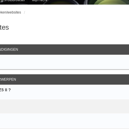
eken/websites
tes
ebreid Zoeken
DIGINGEN
RWERPEN
5 II ?