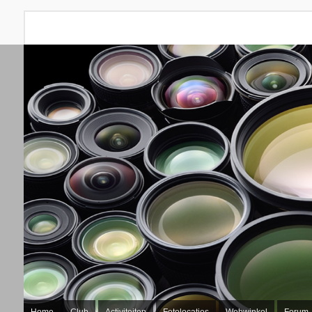
Home
Club
Activiteiten
Fotolocaties
Webwinkel
Forum