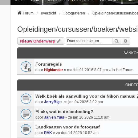
Forum
overzicht
Fotograferen
Opleidingen/cursussen/bo
Opleidingen/cursussen/boeken/websi
Zoek
Uitg
Nieuw Onderwerp
AANKON
Forumregels
door
Highlander
» ma feb 01 2016 8:07 pm » in
Het Forum
ONDE
Welk boek als aanvulling voor de Nikon manual Z
door
JerryBig
» zo jan 04 2026 2:02 pm
Flickr, wat is de bedoeling?
door
Jan en Yuul
» za jan 10 2026 11:10 am
Landkaarten voor de fotograaf
door
RVK
» zo dec 14 2025 10:52 am