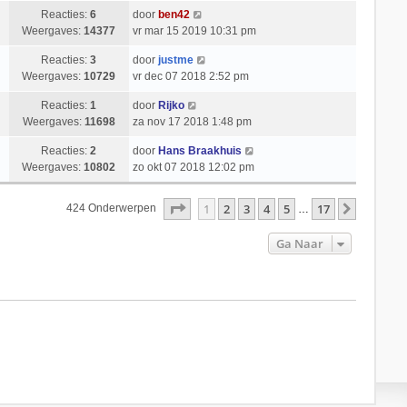
Reacties:
6
door
ben42
Weergaves:
14377
vr mar 15 2019 10:31 pm
Reacties:
3
door
justme
Weergaves:
10729
vr dec 07 2018 2:52 pm
Reacties:
1
door
Rijko
Weergaves:
11698
za nov 17 2018 1:48 pm
Reacties:
2
door
Hans Braakhuis
Weergaves:
10802
zo okt 07 2018 12:02 pm
Pagina
1
Van
17
1
2
3
4
5
17
Volgend
424 Onderwerpen
…
Ga Naar