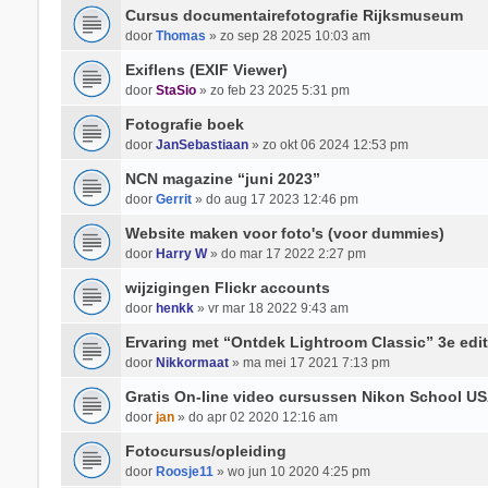
Cursus documentairefotografie Rijksmuseum
door
Thomas
» zo sep 28 2025 10:03 am
Exiflens (EXIF Viewer)
door
StaSio
» zo feb 23 2025 5:31 pm
Fotografie boek
door
JanSebastiaan
» zo okt 06 2024 12:53 pm
NCN magazine “juni 2023”
door
Gerrit
» do aug 17 2023 12:46 pm
Website maken voor foto's (voor dummies)
door
Harry W
» do mar 17 2022 2:27 pm
wijzigingen Flickr accounts
door
henkk
» vr mar 18 2022 9:43 am
Ervaring met “Ontdek Lightroom Classic” 3e edit
door
Nikkormaat
» ma mei 17 2021 7:13 pm
Gratis On-line video cursussen Nikon School USA
door
jan
» do apr 02 2020 12:16 am
Fotocursus/opleiding
door
Roosje11
» wo jun 10 2020 4:25 pm