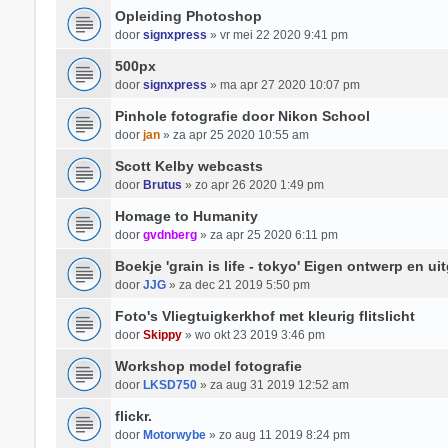
Opleiding Photoshop
door
signxpress
» vr mei 22 2020 9:41 pm
500px
door
signxpress
» ma apr 27 2020 10:07 pm
Pinhole fotografie door Nikon School
door
jan
» za apr 25 2020 10:55 am
Scott Kelby webcasts
door
Brutus
» zo apr 26 2020 1:49 pm
Homage to Humanity
door
gvdnberg
» za apr 25 2020 6:11 pm
Boekje 'grain is life - tokyo' Eigen ontwerp en ui
door
JJG
» za dec 21 2019 5:50 pm
Foto's Vliegtuigkerkhof met kleurig flitslicht
door
Skippy
» wo okt 23 2019 3:46 pm
Workshop model fotografie
door
LKSD750
» za aug 31 2019 12:52 am
flickr.
door
Motorwybe
» zo aug 11 2019 8:24 pm