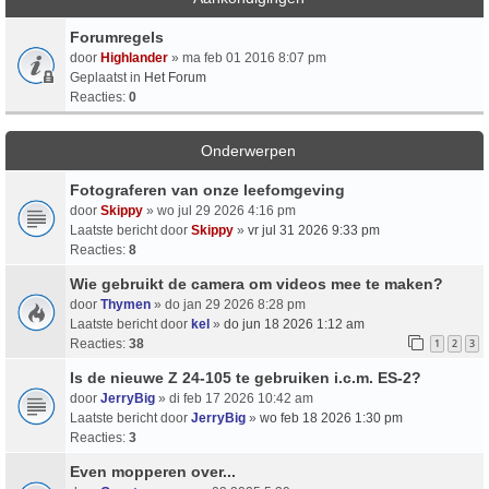
Forumregels
door
Highlander
» ma feb 01 2016 8:07 pm
Geplaatst in
Het Forum
Reacties:
0
Onderwerpen
Fotograferen van onze leefomgeving
door
Skippy
» wo jul 29 2026 4:16 pm
Laatste bericht door
Skippy
»
vr jul 31 2026 9:33 pm
Reacties:
8
Wie gebruikt de camera om videos mee te maken?
door
Thymen
» do jan 29 2026 8:28 pm
Laatste bericht door
kel
»
do jun 18 2026 1:12 am
Reacties:
38
1
2
3
Is de nieuwe Z 24-105 te gebruiken i.c.m. ES-2?
door
JerryBig
» di feb 17 2026 10:42 am
Laatste bericht door
JerryBig
»
wo feb 18 2026 1:30 pm
Reacties:
3
Even mopperen over...