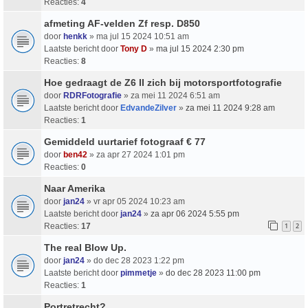
Reacties:
4
afmeting AF-velden Zf resp. D850
door
henkk
» ma jul 15 2024 10:51 am
Laatste bericht door
Tony D
»
ma jul 15 2024 2:30 pm
Reacties:
8
Hoe gedraagt de Z6 II zich bij motorsportfotografie
door
RDRFotografie
» za mei 11 2024 6:51 am
Laatste bericht door
EdvandeZilver
»
za mei 11 2024 9:28 am
Reacties:
1
Gemiddeld uurtarief fotograaf € 77
door
ben42
» za apr 27 2024 1:01 pm
Reacties:
0
Naar Amerika
door
jan24
» vr apr 05 2024 10:23 am
Laatste bericht door
jan24
»
za apr 06 2024 5:55 pm
Reacties:
17
1
2
The real Blow Up.
door
jan24
» do dec 28 2023 1:22 pm
Laatste bericht door
pimmetje
»
do dec 28 2023 11:00 pm
Reacties:
1
Portretrecht?