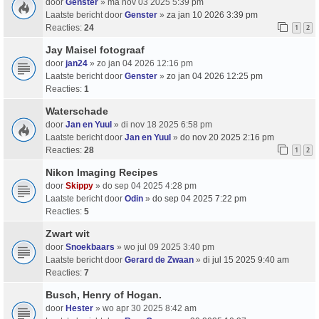
door
Genster
» ma nov 03 2025 5:39 pm
Laatste bericht door
Genster
»
za jan 10 2026 3:39 pm
Reacties:
24
1
2
Jay Maisel fotograaf
door
jan24
» zo jan 04 2026 12:16 pm
Laatste bericht door
Genster
»
zo jan 04 2026 12:25 pm
Reacties:
1
Waterschade
door
Jan en Yuul
» di nov 18 2025 6:58 pm
Laatste bericht door
Jan en Yuul
»
do nov 20 2025 2:16 pm
Reacties:
28
1
2
Nikon Imaging Recipes
door
Skippy
» do sep 04 2025 4:28 pm
Laatste bericht door
Odin
»
do sep 04 2025 7:22 pm
Reacties:
5
Zwart wit
door
Snoekbaars
» wo jul 09 2025 3:40 pm
Laatste bericht door
Gerard de Zwaan
»
di jul 15 2025 9:40 am
Reacties:
7
Busch, Henry of Hogan.
door
Hester
» wo apr 30 2025 8:42 am