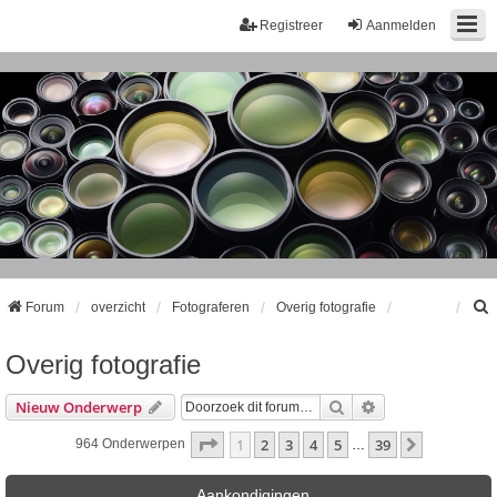
Registreer
Aanmelden
Forum
overzicht
Fotograferen
Overig fotografie
Overig fotografie
k
Zoek
Uitgebreid Zoeke
Nieuw Onderwerp
Pagina
1
Van
39
1
2
3
4
5
39
Volgende
964 Onderwerpen
…
Aankondigingen