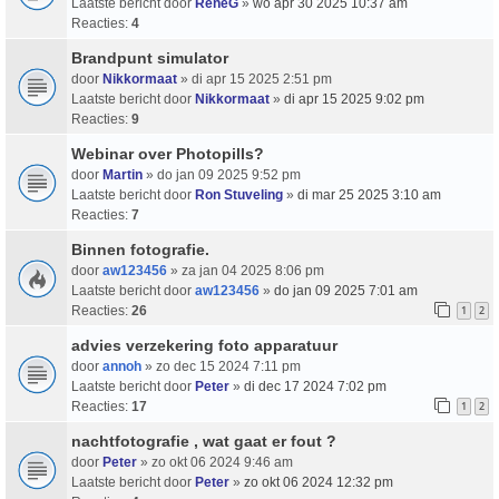
Laatste bericht door
ReneG
»
wo apr 30 2025 10:37 am
Reacties:
4
Brandpunt simulator
door
Nikkormaat
» di apr 15 2025 2:51 pm
Laatste bericht door
Nikkormaat
»
di apr 15 2025 9:02 pm
Reacties:
9
Webinar over Photopills?
door
Martin
» do jan 09 2025 9:52 pm
Laatste bericht door
Ron Stuveling
»
di mar 25 2025 3:10 am
Reacties:
7
Binnen fotografie.
door
aw123456
» za jan 04 2025 8:06 pm
Laatste bericht door
aw123456
»
do jan 09 2025 7:01 am
Reacties:
26
1
2
advies verzekering foto apparatuur
door
annoh
» zo dec 15 2024 7:11 pm
Laatste bericht door
Peter
»
di dec 17 2024 7:02 pm
Reacties:
17
1
2
nachtfotografie , wat gaat er fout ?
door
Peter
» zo okt 06 2024 9:46 am
Laatste bericht door
Peter
»
zo okt 06 2024 12:32 pm