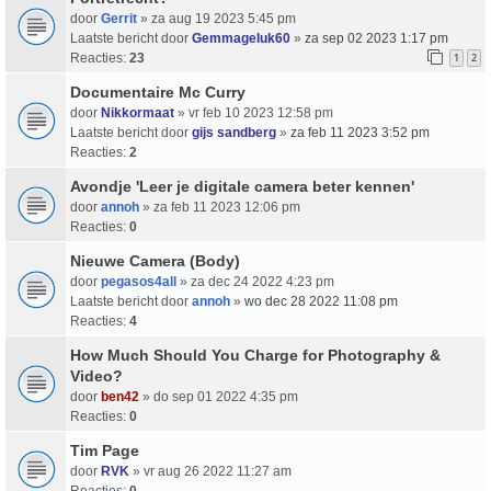
door
Gerrit
» za aug 19 2023 5:45 pm
Laatste bericht door
Gemmageluk60
»
za sep 02 2023 1:17 pm
Reacties:
23
1
2
Documentaire Mc Curry
door
Nikkormaat
» vr feb 10 2023 12:58 pm
Laatste bericht door
gijs sandberg
»
za feb 11 2023 3:52 pm
Reacties:
2
Avondje 'Leer je digitale camera beter kennen'
door
annoh
» za feb 11 2023 12:06 pm
Reacties:
0
Nieuwe Camera (Body)
door
pegasos4all
» za dec 24 2022 4:23 pm
Laatste bericht door
annoh
»
wo dec 28 2022 11:08 pm
Reacties:
4
How Much Should You Charge for Photography &
Video?
door
ben42
» do sep 01 2022 4:35 pm
Reacties:
0
Tim Page
door
RVK
» vr aug 26 2022 11:27 am
Reacties:
0