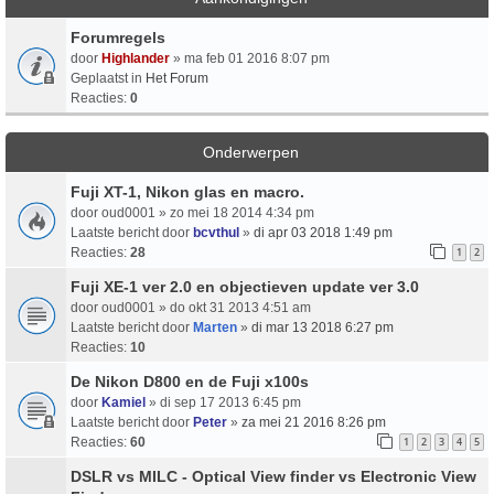
Forumregels
door
Highlander
» ma feb 01 2016 8:07 pm
Geplaatst in
Het Forum
Reacties:
0
Onderwerpen
Fuji XT-1, Nikon glas en macro.
door
oud0001
» zo mei 18 2014 4:34 pm
Laatste bericht door
bcvthul
»
di apr 03 2018 1:49 pm
Reacties:
28
1
2
Fuji XE-1 ver 2.0 en objectieven update ver 3.0
door
oud0001
» do okt 31 2013 4:51 am
Laatste bericht door
Marten
»
di mar 13 2018 6:27 pm
Reacties:
10
De Nikon D800 en de Fuji x100s
door
Kamiel
» di sep 17 2013 6:45 pm
Laatste bericht door
Peter
»
za mei 21 2016 8:26 pm
Reacties:
60
1
2
3
4
5
DSLR vs MILC - Optical View finder vs Electronic View