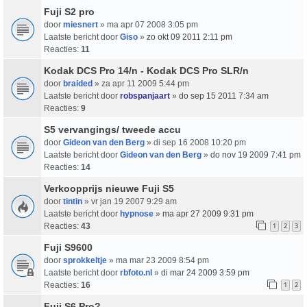
Fuji S2 pro
door
miesnert
» ma apr 07 2008 3:05 pm
Laatste bericht door
Giso
»
zo okt 09 2011 2:11 pm
Reacties:
11
Kodak DCS Pro 14/n - Kodak DCS Pro SLR/n
door
braided
» za apr 11 2009 5:44 pm
Laatste bericht door
robspanjaart
»
do sep 15 2011 7:34 am
Reacties:
9
S5 vervangings/ tweede accu
door
Gideon van den Berg
» di sep 16 2008 10:20 pm
Laatste bericht door
Gideon van den Berg
»
do nov 19 2009 7:41 pm
Reacties:
14
Verkoopprijs nieuwe Fuji S5
door
tintin
» vr jan 19 2007 9:29 am
Laatste bericht door
hypnose
»
ma apr 27 2009 9:31 pm
Reacties:
43
1
2
3
Fuji S9600
door
sprokkeltje
» ma mar 23 2009 8:54 pm
Laatste bericht door
rbfoto.nl
»
di mar 24 2009 3:59 pm
Reacties:
16
1
2
Fuji S6 Pro?