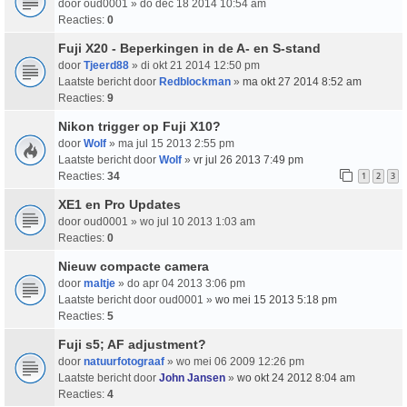
door
oud0001
» do dec 18 2014 10:54 am
Reacties:
0
Fuji X20 - Beperkingen in de A- en S-stand
door
Tjeerd88
» di okt 21 2014 12:50 pm
Laatste bericht door
Redblockman
»
ma okt 27 2014 8:52 am
Reacties:
9
Nikon trigger op Fuji X10?
door
Wolf
» ma jul 15 2013 2:55 pm
Laatste bericht door
Wolf
»
vr jul 26 2013 7:49 pm
Reacties:
34
1
2
3
XE1 en Pro Updates
door
oud0001
» wo jul 10 2013 1:03 am
Reacties:
0
Nieuw compacte camera
door
maltje
» do apr 04 2013 3:06 pm
Laatste bericht door
oud0001
»
wo mei 15 2013 5:18 pm
Reacties:
5
Fuji s5; AF adjustment?
door
natuurfotograaf
» wo mei 06 2009 12:26 pm
Laatste bericht door
John Jansen
»
wo okt 24 2012 8:04 am
Reacties:
4