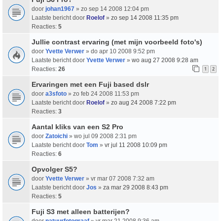
door
johan1967
» zo sep 14 2008 12:04 pm
Laatste bericht door
Roelof
»
zo sep 14 2008 11:35 pm
Reacties:
5
Jullie contrast ervaring (met mijn voorbeeld foto's)
door
Yvette Verwer
» do apr 10 2008 9:52 pm
Laatste bericht door
Yvette Verwer
»
wo aug 27 2008 9:28 am
Reacties:
26
1
2
Ervaringen met een Fuji based dslr
door
a3sfoto
» zo feb 24 2008 11:53 pm
Laatste bericht door
Roelof
»
zo aug 24 2008 7:22 pm
Reacties:
3
Aantal kliks van een S2 Pro
door
Zatoichi
» wo jul 09 2008 2:31 pm
Laatste bericht door
Tom
»
vr jul 11 2008 10:09 pm
Reacties:
6
Opvolger S5?
door
Yvette Verwer
» vr mar 07 2008 7:32 am
Laatste bericht door
Jos
»
za mar 29 2008 8:43 pm
Reacties:
5
Fuji S3 met alleen batterijen?
door
natuurfotograaf
» vr mar 21 2008 9:36 am