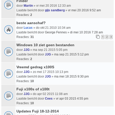
Finder
door
Martin
» vr mei 20 2016 12:33 am
Laatste bericht door
gijs sandberg
»
vr mei 20 2016 9:52 am
Reacties:
2
beste aanschaf?
door
Lucas
» do okt 21 2010 10:34 am
Laatste bericht door
George Fennes
»
di mei 10 2016 7:28 am
Reacties:
31
1
2
3
Windows 10 ziet geen bestanden
door
JJG
» ma sep 21 2015 5:05 pm
Laatste bericht door
JJG
»
ma sep 21 2015 5:12 pm
Reacties:
2
Vreemd gedrag x100S
door
JJG
» zo mei 17 2015 10:13 pm
Laatste bericht door
JJG
»
ma mei 18 2015 9:30 pm
Reacties:
10
Fuji x100s of x100t
door
JJG
» do apr 02 2015 11:08 am
Laatste bericht door
Cees
»
vr apr 03 2015 4:55 pm
Reacties:
10
Updates Fuji 18-12-2014