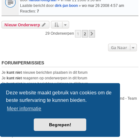
Laatste bericht door
dirk-jan boon
»
wo mar 26 2008 4:57 am
Reacties:
7
Nieuw Onderwerp
1
2
Volgende
29 Onderwerpen
Ga Naar
FORUMPERMISSIES
Je
kunt niet
nieuwe berichten plaatsen in dit forum
Je
kunt niet
reageren op onderwerpen in dit forum
Je
kunt niet
je eigen berichten wijzigen in dit forum
Je
kunt niet
je eigen berichten verwijderen in dit forum
Deze website maakt gebruik van cookies om de
Nikon Club Nederland - Team
beste surfervaring te kunnen bieden.
Forum
Contact
Meer informatie
Copyright © Nikon Club Nederland 2023
Begrepen!
Powered by
phpBB
® Forum Software © phpBB Limited
Style
we_universal
created by INVENTEA & v12mike
Privacy
Gebruikersvoorwaarden