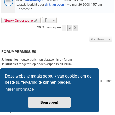
Laatste bericht door
dirk-jan boon
»
wo mar 26 2008 4:57 am
Reacties:
7
Nieuw Onderwerp
1
2
Volgende
29 Onderwerpen
Ga Naar
FORUMPERMISSIES
Je
kunt niet
nieuwe berichten plaatsen in dit forum
Je
kunt niet
reageren op onderwerpen in dit forum
Je
kunt niet
je eigen berichten wijzigen in dit forum
Je
kunt niet
je eigen berichten verwijderen in dit forum
Deze website maakt gebruik van cookies om de
Nikon Club Nederland - Team
beste surfervaring te kunnen bieden.
Forum
Contact
Meer informatie
Copyright © Nikon Club Nederland 2023
Begrepen!
Powered by
phpBB
® Forum Software © phpBB Limited
Style
we_universal
created by INVENTEA & v12mike
Privacy
Gebruikersvoorwaarden