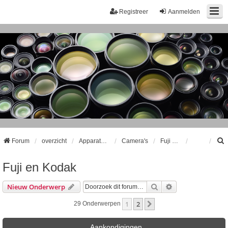
Registreer
Aanmelden
Forum
overzicht
Apparatuur
Camera's
Fuji en Kodak
Fuji en Kodak
k
Zoek
Uitgebreid Zoeke
Nieuw Onderwerp
1
2
Volgende
29 Onderwerpen
Aankondigingen