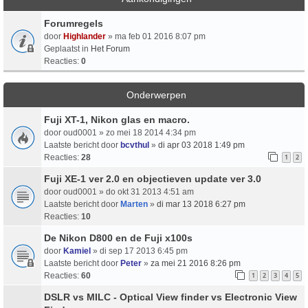
Forumregels
door
Highlander
» ma feb 01 2016 8:07 pm
Geplaatst in
Het Forum
Reacties:
0
Onderwerpen
Fuji XT-1, Nikon glas en macro.
door
oud0001
» zo mei 18 2014 4:34 pm
Laatste bericht door
bcvthul
»
di apr 03 2018 1:49 pm
Reacties:
28
1
2
Fuji XE-1 ver 2.0 en objectieven update ver 3.0
door
oud0001
» do okt 31 2013 4:51 am
Laatste bericht door
Marten
»
di mar 13 2018 6:27 pm
Reacties:
10
De Nikon D800 en de Fuji x100s
door
Kamiel
» di sep 17 2013 6:45 pm
Laatste bericht door
Peter
»
za mei 21 2016 8:26 pm
Reacties:
60
1
2
3
4
5
DSLR vs MILC - Optical View finder vs Electronic View