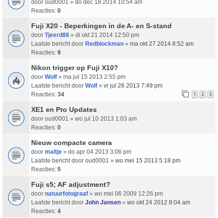
door
oud0001
» do dec 18 2014 10:54 am
Reacties:
0
Fuji X20 - Beperkingen in de A- en S-stand
door
Tjeerd88
» di okt 21 2014 12:50 pm
Laatste bericht door
Redblockman
»
ma okt 27 2014 8:52 am
Reacties:
9
Nikon trigger op Fuji X10?
door
Wolf
» ma jul 15 2013 2:55 pm
Laatste bericht door
Wolf
»
vr jul 26 2013 7:49 pm
Reacties:
34
1
2
3
XE1 en Pro Updates
door
oud0001
» wo jul 10 2013 1:03 am
Reacties:
0
Nieuw compacte camera
door
maltje
» do apr 04 2013 3:06 pm
Laatste bericht door
oud0001
»
wo mei 15 2013 5:18 pm
Reacties:
5
Fuji s5; AF adjustment?
door
natuurfotograaf
» wo mei 06 2009 12:26 pm
Laatste bericht door
John Jansen
»
wo okt 24 2012 8:04 am
Reacties:
4