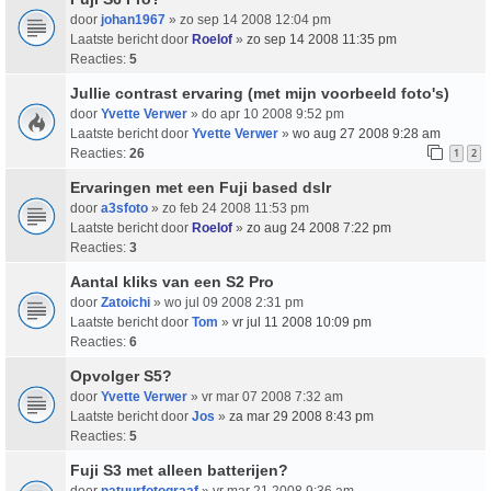
door
johan1967
» zo sep 14 2008 12:04 pm
Laatste bericht door
Roelof
»
zo sep 14 2008 11:35 pm
Reacties:
5
Jullie contrast ervaring (met mijn voorbeeld foto's)
door
Yvette Verwer
» do apr 10 2008 9:52 pm
Laatste bericht door
Yvette Verwer
»
wo aug 27 2008 9:28 am
Reacties:
26
1
2
Ervaringen met een Fuji based dslr
door
a3sfoto
» zo feb 24 2008 11:53 pm
Laatste bericht door
Roelof
»
zo aug 24 2008 7:22 pm
Reacties:
3
Aantal kliks van een S2 Pro
door
Zatoichi
» wo jul 09 2008 2:31 pm
Laatste bericht door
Tom
»
vr jul 11 2008 10:09 pm
Reacties:
6
Opvolger S5?
door
Yvette Verwer
» vr mar 07 2008 7:32 am
Laatste bericht door
Jos
»
za mar 29 2008 8:43 pm
Reacties:
5
Fuji S3 met alleen batterijen?
door
natuurfotograaf
» vr mar 21 2008 9:36 am