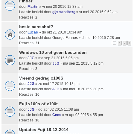
Finder
door
Martin
» vr mei 20 2016 12:33 am
Laatste bericht door
gijs sandberg
»
vr mei 20 2016 9:52 am
Reacties:
2
beste aanschaf?
door
Lucas
» do okt 21 2010 10:34 am
Laatste bericht door
George Fennes
»
di mei 10 2016 7:28 am
Reacties:
31
1
2
3
Windows 10 ziet geen bestanden
door
JJG
» ma sep 21 2015 5:05 pm
Laatste bericht door
JJG
»
ma sep 21 2015 5:12 pm
Reacties:
2
Vreemd gedrag x100S
door
JJG
» zo mei 17 2015 10:13 pm
Laatste bericht door
JJG
»
ma mei 18 2015 9:30 pm
Reacties:
10
Fuji x100s of x100t
door
JJG
» do apr 02 2015 11:08 am
Laatste bericht door
Cees
»
vr apr 03 2015 4:55 pm
Reacties:
10
Updates Fuji 18-12-2014