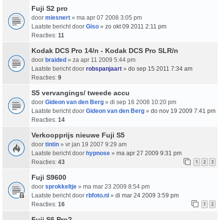
Fuji S2 pro
door
miesnert
» ma apr 07 2008 3:05 pm
Laatste bericht door
Giso
»
zo okt 09 2011 2:11 pm
Reacties:
11
Kodak DCS Pro 14/n - Kodak DCS Pro SLR/n
door
braided
» za apr 11 2009 5:44 pm
Laatste bericht door
robspanjaart
»
do sep 15 2011 7:34 am
Reacties:
9
S5 vervangings/ tweede accu
door
Gideon van den Berg
» di sep 16 2008 10:20 pm
Laatste bericht door
Gideon van den Berg
»
do nov 19 2009 7:41 pm
Reacties:
14
Verkoopprijs nieuwe Fuji S5
door
tintin
» vr jan 19 2007 9:29 am
Laatste bericht door
hypnose
»
ma apr 27 2009 9:31 pm
Reacties:
43
1
2
3
Fuji S9600
door
sprokkeltje
» ma mar 23 2009 8:54 pm
Laatste bericht door
rbfoto.nl
»
di mar 24 2009 3:59 pm
Reacties:
16
1
2
Fuji S6 Pro?