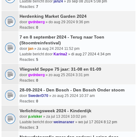
Laatste bericht door
jan24
»
zo sep 08 2024 5:08 pm
Reacties:
7
Herdenking Market Garden 2024
door
gvdnberg
» do aug 29 2024 9:36 pm
Reacties:
0
7 en 8 september 2024 - Terug naar Toen
(Stoomtreinfestival)
door
jan
» za aug 24 2024 11:52 pm
Laatste bericht door
Karina2
»
di aug 27 2024 4:34 pm
Reacties:
5
Vliegveld Seppe 75 jaar: 31-08 en 01-09
door
gvdnberg
» zo aug 25 2024 3:31 pm
Reacties:
0
28-09-2024 - Den Bosch - Den Bosch Onder stoom
door
SwederD70
» zo aug 25 2024 10:37 am
Reacties:
0
Verlichtingsweek 2024 - Kinderdijk
door
p.visker
» za jul 13 2024 10:02 pm
Laatste bericht door
weimaraner
»
wo jul 17 2024 8:12 pm
Reacties:
3
Natuurfotografie maar dan anders; Lezing door