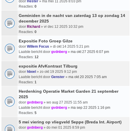
door
Hester
» ma mei 11 2026 8:03 pm
Reacties:
0
Geminiden in de nacht van zaterdag 13 op zondag 14
december 2025
door
Richard
» vr dec 12 2025 10:32 pm
Reacties:
0
Expositie Foto Groep Gilze
door
Willem Focus
» di okt 14 2025 5:21 pm
Laatste bericht door
gvdnberg
»
ma okt 27 2025 6:07 pm
Reacties:
12
expositie AfvKontrast Tilburg
door
hboel
» zo okt 19 2025 9:12 pm
Laatste bericht door
Genster
»
ma okt 20 2025 7:05 am
Reacties:
1
Herdenking Operatie Market Garden 21 september
2025
door
gvdnberg
» wo aug 27 2025 11:55 am
Laatste bericht door
gvdnberg
»
ma sep 22 2025 1:16 pm
Reacties:
5
5 mei viering op vliegveld Seppe (Breda Int. Airport)
door
gvdnberg
» do mei 01 2025 8:59 pm