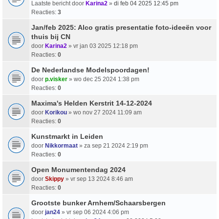
Laatste bericht door
Karina2
»
di feb 04 2025 12:45 pm
Reacties:
3
Jan/feb 2025: Alco gratis presentatie foto-ideeën voor
thuis bij CN
door
Karina2
» vr jan 03 2025 12:18 pm
Reacties:
0
De Nederlandse Modelspoordagen!
door
p.visker
» wo dec 25 2024 1:38 pm
Reacties:
0
Maxima's Helden Kerstrit 14-12-2024
door
Korikou
» wo nov 27 2024 11:09 am
Reacties:
0
Kunstmarkt in Leiden
door
Nikkormaat
» za sep 21 2024 2:19 pm
Reacties:
0
Open Monumentendag 2024
door
Skippy
» vr sep 13 2024 8:46 am
Reacties:
0
Grootste bunker Arnhem/Schaarsbergen
door
jan24
» vr sep 06 2024 4:06 pm