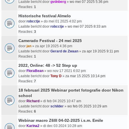
Laatste bericht door
gvdnberg
»
wo mei 07 2025 5:36 pm
Reacties:
1
Historische festival Almelo
door
robcctje
» do mei 01 2025 4:02 pm
Laatste bericht door
robcctje
»
wo mei 07 2025 8:33 am
Reacties:
3
Camerado Festival - 24 mei 2025
door
jan
» za apr 19 2025 4:36 pm
Laatste bericht door
Gerard de Zwaan
»
za apr 19 2025 9:11 pm
Reacties:
1
2022, Online: 48 -> 52 Step up
door
FloraBean
» wo nov 17 2021 6:02 pm
Laatste bericht door
Tony D
»
za mar 15 2025 10:14 pm
Reacties:
7
18 februari 2025 Webinar portet fotografie door Nikon
school
door
Richard
» di feb 04 2025 10:47 am
Laatste bericht door
schilder
»
wo feb 05 2025 10:29 am
Reacties:
6
Webinar macro Z6III 04-02-2025 i.s.m. Emile
door
Karina2
» di dec 03 2024 10:28 am