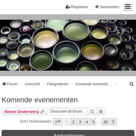
Registreer
Aanmelden
Forum
overzicht
Fotograferen
Komende evenementen
Komende evenementen
k
Zoek
Uitgebreid Zoeke
Nieuw Onderwerp
Pagina
1
Van
42
1
2
3
4
5
42
Volgende
1043 Onderwerpen
…
Aankondigingen