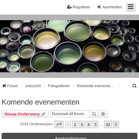
Registreer
Aanmelden
Forum
overzicht
Fotograferen
Komende evenementen
Komende evenementen
k
Zoek
Uitgebreid Zoeke
Nieuw Onderwerp
Pagina
1
Van
42
1
2
3
4
5
42
Volgende
1043 Onderwerpen
…
Aankondigingen