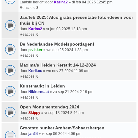
Laatste bericht door
Karina2
»
di feb 04 2025 12:45 pm
Reacties:
3
Jan/feb 2025: Alco gratis presentatie foto-ideeën voor
thuis bij CN
door
Karina2
» vr jan 03 2025 12:18 pm
Reacties:
0
De Nederlandse Modelspoordagen!
door
p.visker
» wo dec 25 2024 1:38 pm
Reacties:
0
Maxima's Helden Kerstrit 14-12-2024
door
Korikou
» wo nov 27 2024 11:09 am
Reacties:
0
Kunstmarkt in Leiden
door
Nikkormaat
» za sep 21 2024 2:19 pm
Reacties:
0
Open Monumentendag 2024
door
Skippy
» vr sep 13 2024 8:46 am
Reacties:
0
Grootste bunker Arnhem/Schaarsbergen
door
jan24
» vr sep 06 2024 4:06 pm