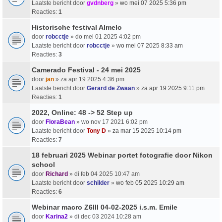
Laatste bericht door
gvdnberg
»
wo mei 07 2025 5:36 pm
Reacties:
1
Historische festival Almelo
door
robcctje
» do mei 01 2025 4:02 pm
Laatste bericht door
robcctje
»
wo mei 07 2025 8:33 am
Reacties:
3
Camerado Festival - 24 mei 2025
door
jan
» za apr 19 2025 4:36 pm
Laatste bericht door
Gerard de Zwaan
»
za apr 19 2025 9:11 pm
Reacties:
1
2022, Online: 48 -> 52 Step up
door
FloraBean
» wo nov 17 2021 6:02 pm
Laatste bericht door
Tony D
»
za mar 15 2025 10:14 pm
Reacties:
7
18 februari 2025 Webinar portet fotografie door Nikon
school
door
Richard
» di feb 04 2025 10:47 am
Laatste bericht door
schilder
»
wo feb 05 2025 10:29 am
Reacties:
6
Webinar macro Z6III 04-02-2025 i.s.m. Emile
door
Karina2
» di dec 03 2024 10:28 am