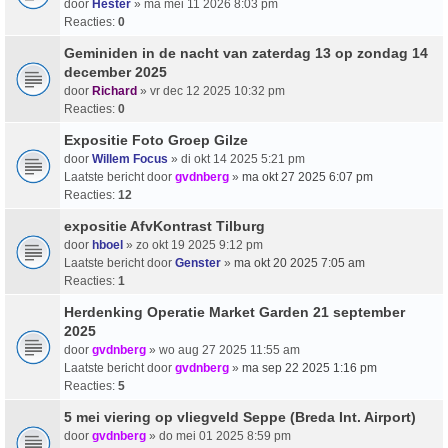
door
Hester
» ma mei 11 2026 8:03 pm
Reacties:
0
Geminiden in de nacht van zaterdag 13 op zondag 14
december 2025
door
Richard
» vr dec 12 2025 10:32 pm
Reacties:
0
Expositie Foto Groep Gilze
door
Willem Focus
» di okt 14 2025 5:21 pm
Laatste bericht door
gvdnberg
»
ma okt 27 2025 6:07 pm
Reacties:
12
expositie AfvKontrast Tilburg
door
hboel
» zo okt 19 2025 9:12 pm
Laatste bericht door
Genster
»
ma okt 20 2025 7:05 am
Reacties:
1
Herdenking Operatie Market Garden 21 september
2025
door
gvdnberg
» wo aug 27 2025 11:55 am
Laatste bericht door
gvdnberg
»
ma sep 22 2025 1:16 pm
Reacties:
5
5 mei viering op vliegveld Seppe (Breda Int. Airport)
door
gvdnberg
» do mei 01 2025 8:59 pm