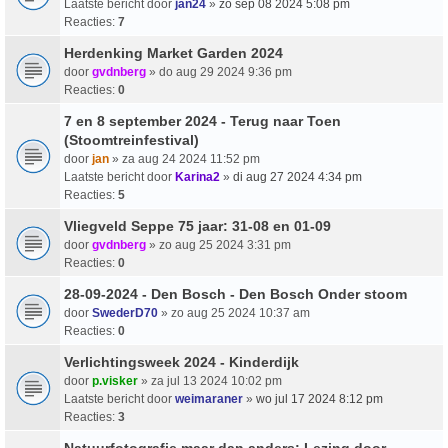
Laatste bericht door
jan24
»
zo sep 08 2024 5:08 pm
Reacties:
7
Herdenking Market Garden 2024
door
gvdnberg
» do aug 29 2024 9:36 pm
Reacties:
0
7 en 8 september 2024 - Terug naar Toen
(Stoomtreinfestival)
door
jan
» za aug 24 2024 11:52 pm
Laatste bericht door
Karina2
»
di aug 27 2024 4:34 pm
Reacties:
5
Vliegveld Seppe 75 jaar: 31-08 en 01-09
door
gvdnberg
» zo aug 25 2024 3:31 pm
Reacties:
0
28-09-2024 - Den Bosch - Den Bosch Onder stoom
door
SwederD70
» zo aug 25 2024 10:37 am
Reacties:
0
Verlichtingsweek 2024 - Kinderdijk
door
p.visker
» za jul 13 2024 10:02 pm
Laatste bericht door
weimaraner
»
wo jul 17 2024 8:12 pm
Reacties:
3
Natuurfotografie maar dan anders; Lezing door