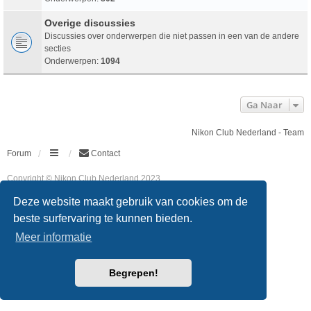
Overige discussies
Discussies over onderwerpen die niet passen in een van de andere
secties
Onderwerpen:
1094
Ga Naar
Nikon Club Nederland - Team
Forum
Contact
Copyright © Nikon Club Nederland 2023
Powered by
phpBB
® Forum Software © phpBB Limited
Deze website maakt gebruik van cookies om de
Style
we_universal
created by INVENTEA & v12mike
Privacy
Gebruikersvoorwaarden
beste surfervaring te kunnen bieden.
Meer informatie
Begrepen!