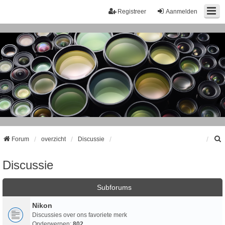
Registreer
Aanmelden
Forum
overzicht
Discussie
Discussie
k
Subforums
Nikon
Discussies over ons favoriete merk
Onderwerpen:
802