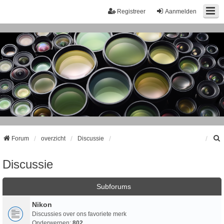
Registreer
Aanmelden
Forum
overzicht
Discussie
Discussie
k
Subforums
Nikon
Discussies over ons favoriete merk
Onderwerpen:
802