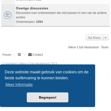
Overige discussies
Discussies over onderwerpen die niet passen in een van de andere
secties
Onderwerpen:
1094
Ga Naar
Nikon Club Nederland - Team
Forum
Contact
Copyright © Nikon Club Nederland 2023
Powered by
phpBB
® Forum Software © phpBB Limited
Deze website maakt gebruik van cookies om de
Style
we_universal
created by INVENTEA & v12mike
Privacy
Gebruikersvoorwaarden
beste surfervaring te kunnen bieden.
Meer informatie
Begrepen!