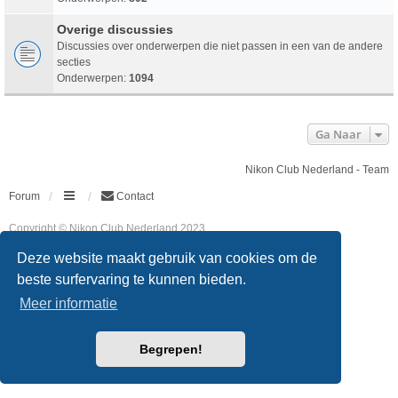
Overige discussies
Discussies over onderwerpen die niet passen in een van de andere
secties
Onderwerpen:
1094
Ga Naar
Nikon Club Nederland - Team
Forum
Contact
Copyright © Nikon Club Nederland 2023
Powered by
phpBB
® Forum Software © phpBB Limited
Deze website maakt gebruik van cookies om de
Style
we_universal
created by INVENTEA & v12mike
Privacy
Gebruikersvoorwaarden
beste surfervaring te kunnen bieden.
Meer informatie
Begrepen!