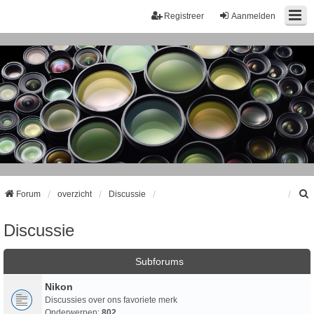
Registreer
Aanmelden
Forum
overzicht
Discussie
Discussie
k
Subforums
Nikon
Discussies over ons favoriete merk
Onderwerpen:
802